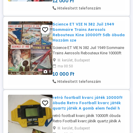
12 000 Ft
kizárolag előre fizetés után mpl
csomagautomatába + 3000ft 36 50 104
Hitelesített telefonszám
8272
Science ET VIE N 382 Juil 1949
Sommaire Trains Aerosols
Rebouteux Kine 10000ft 5db óbuda
Hozzám sze
Science ET VIE N 382 Juil 1949 Sommaire
Trains Aerosols Rebouteux Kine 10000ft
5db óbuda Hozzám személyesen is
III. kerület, Budapest
jöhetsz, vásárlás előtt megnézheted, akár
ma 00:50
ki is próbálhatod a termékeket! személyes
8
10 000 Ft
átvétel óbudán lakcimemen posta
kizárolag előre fizetés után mpl
Hitelesített telefonszám
csomagautomatába +3000ft
retró football kvarc játék 10000ft
óbuda Retro Football kvarc játék
quartz játék A gomb elem fedél h
retró football kvarc játék 10000ft óbuda
Retro Football kvarc játék quartz játék A
gomb elem fedél hiányzik müködik igy is
III. kerület, Budapest
igy az ára 10000ft posta kizárolag előre