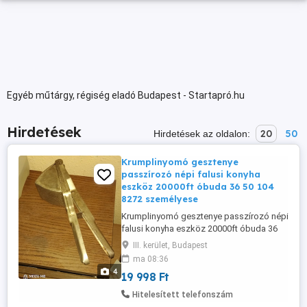
Egyéb műtárgy, régiség eladó Budapest - Startapró.hu
Hirdetések
20
50
Hirdetések az oldalon:
Krumplinyomó gesztenye
passzírozó népi falusi konyha
eszköz 20000ft óbuda 36 50 104
8272 személyese
Krumplinyomó gesztenye passzírozó népi
falusi konyha eszköz 20000ft óbuda 36
50 104 8272 személyesen óbudán
III. kerület, Budapest
lakcimemen vagy előre fizetés után mpl
ma 08:36
csomagautomatába +3000ft Ez a tárgy
4
19 998 Ft
egy antik krumplinyomó, amelyet gyakran
használnak gnocchi készítéséhez vagy
Hitelesített telefonszám
nagyon krémes burgonyapüré