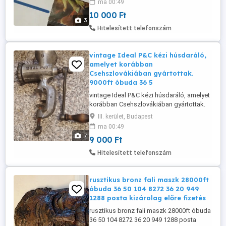
ma 00:49
fizetés után 36 50 104 8272 Levi's márkájú,
10 000 Ft
sárga színű retró kvarcjáték.A játék
3
tematikája Football (foci), amely a 80-as
Hitelesített telefonszám
vagy 90-es ...
vintage Ideal P&C kézi húsdaráló,
amelyet korábban
Csehszlovákiában gyártottak.
9000ft óbuda 36 5
vintage Ideal P&C kézi húsdaráló, amelyet
korábban Csehszlovákiában gyártottak.
9000ft óbuda 36 50 104 8272 36 20 949
III. kerület, Budapest
1288 posta kizárolag előre fizetés után
ma 00:49
mpl csomagautomatába +3000ft Tartós
7
9 000 Ft
öntöttvas, valószínűleg ónozott felülettel.
Asztalhoz rögzíthető csavaros szorítóval
Hitelesített telefonszám
és klasszikus fa ...
rusztikus bronz fali maszk 28000ft
óbuda 36 50 104 8272 36 20 949
1288 posta kizárolag előre fizetés
rusztikus bronz fali maszk 28000ft óbuda
36 50 104 8272 36 20 949 1288 posta