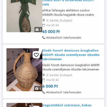
csakis amit a hirdetések között
talá
afrikai fafaragás elefántos szobor
65000ft óbuda hagyaték része csakis
amit a hirdetések között találsz az van
III. kerület, Budapest
eladó személyesen óbudán lakcimemen
ma 00:44
36 50 104 8272
3
65 000 Ft
Hitelesített telefonszám
Eladó fonott demizson üvegballon
6000ft óbuda személyesen óbudán
lakcimemen
Eladó fonott demizson üvegballon 6000ft
óbuda személyesen óbudán lakcimemen
vagy előre fizetés után mpl
III. kerület, Budapest
csomagautomata +3000ft 36 50 104 8272
ma 00:42
Egyedi, kézműves formavilág és rusztikus
6 000 Ft
megjelenés.
2
Hitelesített telefonszám
hagyatékból származó, kakas