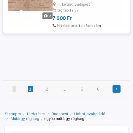
személyes átvétel óbudán ára 7000ft
III. kerület, Budapest
tegnap 19:07
2
7 000 Ft
Hitelesített telefonszám
›
‹
1
2
…
5
6
Startapró
Hirdetések
Budapest
Hobbi, szabadidő
Műtárgy, régiség
egyéb műtárgy, régiség