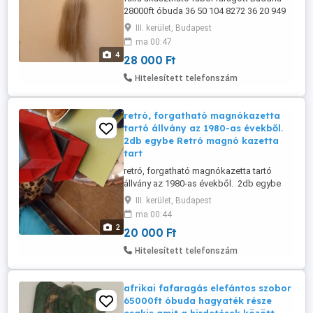
28000ft óbuda 36 50 104 8272 36 20 949
1288 posta kizárolag előre fizetés után
III. kerület, Budapest
mpl csomagautomatába +3000ft
ma 00:47
Valószínűleg trópusi keményfa. Keleti
4
28 000 Ft
vagy délkelet-ázsiai ihletésű dekoráció. A
maszk egy téglalap alakú fatáblába van
Hitelesített telefonszám
süllyesztve, durván texturált ...
retró, forgatható magnókazetta
tartó állvány az 1980-as évekből.
2db egybe Retró magnó kazetta
tart
retró, forgatható magnókazetta tartó
állvány az 1980-as évekből. 2db egybe
Retró magnó kazetta tartó, forgatható,
III. kerület, Budapest
hibátlan állapotban az 1980-as évekből. A
ma 00:44
szerkezet kocka alakú, piros és fekete
2
20 000 Ft
részekből áll. Segít rendszerezni és
stílusosan bemutatni a
Hitelesített telefonszám
kazettagyűjteményt. Hozzám
személyesen is ...
afrikai fafaragás elefántos szobor
65000ft óbuda hagyaték része