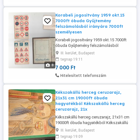
Korabeli jogosítvány 1959 okt.15
7000ft óbuda Gyűjtemény
felszámolásból irányára 7000ft
személyesen
Korabeli jogosítvány 1959 okt.15 7000ft
óbuda Gyűjtemény felszámolásból
irányára 7000ft személyesen óbudán
III. kerület, Budapest
tegnap 19:11
8
7 000 Ft
Hitelesített telefonszám
Kékszakállú herceg ceruzarajz,
21x31 cm 19000ft óbuda
hagyatékból Kékszakállú herceg
ceruzarajz, 21x
Kékszakállú herceg ceruzarajz, 21x31 cm
19000ft óbuda hagyatékból Kékszakállú
herceg ceruzarajz, 21x31 cm elmondás
III. kerület, Budapest
alapján L.Kovács Júlia Pósfai Júlia
tegnap 19:09
Pósfainé munkája ára 19000ft