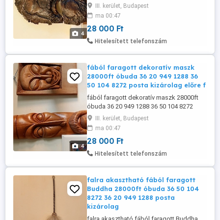
kizárolag előre fizetés után mpl
III. kerület, Budapest
csomagautomatába +3000ft egy idős,
ma 00:47
szakállas férfi arcát mintázza. A felület
28 000 Ft
texturált, patinás hatású, ami antik vagy
4
kézműves jelleget kölcsönöz neki. A
Hitelesített telefonszám
maszk kifejező, mély vonásokkal és ...
fából faragott dekoratív maszk
28000ft óbuda 36 20 949 1288 36
50 104 8272 posta kizárolag előre f
fából faragott dekoratív maszk 28000ft
óbuda 36 20 949 1288 36 50 104 8272
posta kizárolag előre fizetés után mpl
III. kerület, Budapest
postán maradó vagy posta pont + 4000ft
ma 00:47
emberi arcot mintáz szakállal. A tárgy
28 000 Ft
fából készült, finom faragási részletekkel.
4
A maszk hosszúkás formája és stilizált
Hitelesített telefonszám
vonásai népművészeti vagy ...
falra akasztható fából faragott
Buddha 28000ft óbuda 36 50 104
8272 36 20 949 1288 posta
kizárolag
falra akasztható fából faragott Buddha