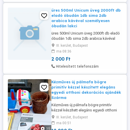
előállításához. ...
üres 500ml Unicum üveg 2000ft db
eladó óbudán 1db sima 2db
arabica kávéval személyesen
óbudán lakci
üres 500ml Unicum üveg 2000ft db eladó
óbudán 1db sima 2db arabica kávéval
személyesen óbudán lakcimemen vagy
III. kerület, Budapest
előre fizetés után mpl
ma 08:36
csomagautomatába +3000ft 36 50 104
2 000 Ft
8272
Hitelesített telefonszám
Kézműves új pálmafa bögre
primitív kézzel készített elegáns
egyedi otthoni dekorációs ajándék
Szárma
Kézműves új pálmafa bögre primitív
kézzel készített elegáns egyedi otthoni
dekorációs ajándék Származási ország
III. kerület, Budapest
Srí Lanka ára 12000ft óbuda személyes
ma 00:51
átvétel óbudán lakcimemen posta
10