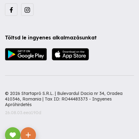
Töltsd le ingyenes alkalmazásunkat
© 2026 Startapró S.R.L. | Bulevardul Dacia nr 34, Oradea
410346, Romania | Tax ID: RO44483373 -
Ingyenes
Apróhirdetés
26.08.03.eea190d