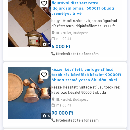
figurával díszített retro
időjárásállomás. 6000ft óbuda
személyes átvé
hagyatékból származó, kakas figurával
díszített retro időjárásállomás. 6000ft
óbuda személyes átvétel óbudán
III. kerület, Budapest
lakcimemen posta kizárolag előre fizetés
ma 00:41
után pl mpl csomagautomatába vagy
2
6 000 Ft
foxpostba + 3000ft 36 50 104 8272 36 20
949 1288
Hitelesített telefonszám
kézzel készített, vintage stílusú
török réz kávéfőző készlet 90000ft
óbuda személyesen óbudán lakci
kézzel készített, vintage stílusú török réz
kávéfőző készlet 90000ft óbuda
személyesen óbudán lakcimemen vagy
III. kerület, Budapest
előre fizetés után mpl
ma 00:41
csomagautomatába +5000ft 36 50 104
90 000 Ft
8272
5
Hitelesített telefonszám