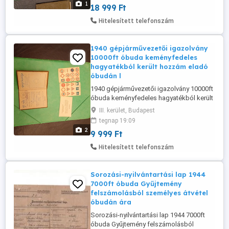
1
18 999 Ft
személyesen óbudán lakcimemen posta
kizárolag előre fizetés után mpl
Hitelesített telefonszám
csomagautomatába vagy foxpostba
+3000ft 36501048272 ...
1940 gépjárművezetői igazolvány
10000ft óbuda keményfedeles
hagyatékból került hozzám eladó
óbudán l
1940 gépjárművezetői igazolvány 10000ft
óbuda keményfedeles hagyatékból került
hozzám eladó óbudán lakcimemen 36 50
III. kerület, Budapest
104 8272 posta kizárolag előre fizetés
tegnap 19:09
után mpl csomagautomatába + 3000ft
2
9 999 Ft
Hitelesített telefonszám
Sorozási-nyilvántartási lap 1944
7000ft óbuda Gyűjtemény
felszámolásból személyes átvétel
óbudán ára
Sorozási-nyilvántartási lap 1944 7000ft
óbuda Gyűjtemény felszámolásból