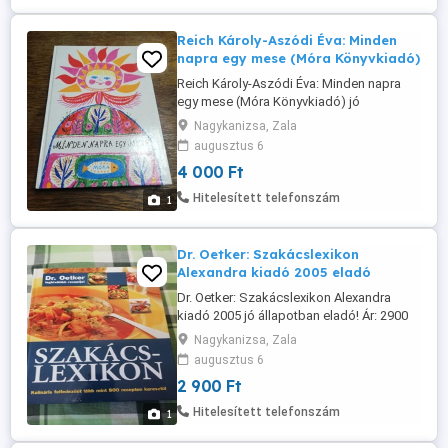
Reich Károly-Aszódi Éva: Minden
napra egy mese (Móra Könyvkiadó)
Reich Károly-Aszódi Éva: Minden napra
egy mese (Móra Könyvkiadó) jó
állapotban eladó! Ár: 4000 Ft Átvehető
Nagykanizsa, Zala
Nagykanizsán, postázni tudom.
augusztus 6
Érdeklődni: a 30/427-7142-s telefonon.
4 000 Ft
Hitelesített telefonszám
1
Dr. Oetker: Szakácslexikon
Alexandra kiadó 2005 eladó
Dr. Oetker: Szakácslexikon Alexandra
kiadó 2005 jó állapotban eladó! Ár: 2900
Ft Átvehető Nagykanizsán, postázni
Nagykanizsa, Zala
tudom. Érdeklődni: a 30/427-7142-s
augusztus 6
telefonon.
2 900 Ft
Hitelesített telefonszám
1