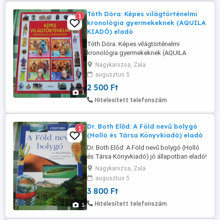
Tóth Dóra: Képes világtörténelmi
1
kronológia gyermekeknek (AQUILA
KIADÓ) eladó
Tóth Dóra: Képes világtörténelmi
kronológia gyermekeknek (AQUILA
KIADÓ) jó állapotban eladó! Ár: 2500 Ft
Nagykanizsa, Zala
Átvehető Nagykanizsán, postázni tudom.
augusztus 5
Érdeklődni: a 30/427-7142-s telefonon.
2 500 Ft
1
Hitelesített telefonszám
Dr. Both Előd: A Föld nevű bolygó
1
(Holló és Társa Könyvkiadó) eladó
Dr. Both Előd: A Föld nevű bolygó (Holló
és Társa Könyvkiadó) jó állapotban eladó!
Ár: 3800 Ft Átvehető Nagykanizsán,
Nagykanizsa, Zala
postázni tudom. Érdeklődni: a 30/427-
augusztus 5
7142-s telefonon.
3 800 Ft
Hitelesített telefonszám
1