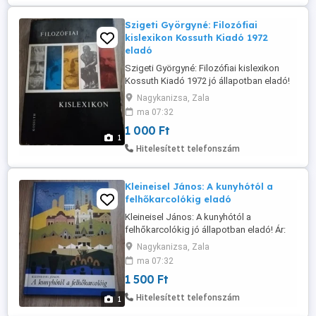
Szigeti Györgyné: Filozófiai
kislexikon Kossuth Kiadó 1972
eladó
Szigeti Györgyné: Filozófiai kislexikon
Kossuth Kiadó 1972 jó állapotban eladó!
Ár: 1000 Ft Átvehető Nagykanizsán,
Nagykanizsa, Zala
postázni tudom. Érdeklődni: a 30/427-
ma 07:32
7142-s telefonon.
1 000 Ft
1
Hitelesített telefonszám
Kleineisel János: A kunyhótól a
felhőkarcolókig eladó
Kleineisel János: A kunyhótól a
felhőkarcolókig jó állapotban eladó! Ár:
1500 Ft Átvehető Nagykanizsán, postázni
Nagykanizsa, Zala
tudom. Érdeklődni: a 30/427-7142-s
ma 07:32
telefonon.
1 500 Ft
Hitelesített telefonszám
1