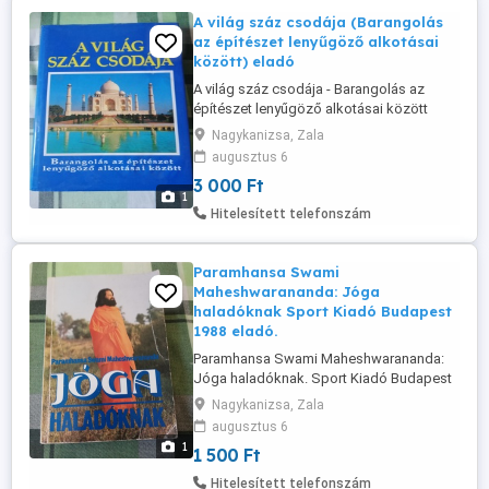
A világ száz csodája (Barangolás
az építészet lenyűgöző alkotásai
között) eladó
A világ száz csodája - Barangolás az
építészet lenyűgöző alkotásai között
(Magyar Könyvklub) jó állapotban eladó!
Nagykanizsa, Zala
Ár: 3000 Ft Átvehető Nagykanizsán,
augusztus 6
postázni tudom. Érdeklődni: a 30/427-
3 000 Ft
7142-s telefonon. Startapro_16
1
Hitelesített telefonszám
Paramhansa Swami
Maheshwarananda: Jóga
haladóknak Sport Kiadó Budapest
1988 eladó.
Paramhansa Swami Maheshwarananda:
Jóga haladóknak. Sport Kiadó Budapest
1988 jó állapotban eladó! Ár: 1500 Ft
Nagykanizsa, Zala
Átvehető Nagykanizsán, postázni tudom.
augusztus 6
Érdeklődni: a 30/427-7142-s telefonon.
1
1 500 Ft
Hitelesített telefonszám