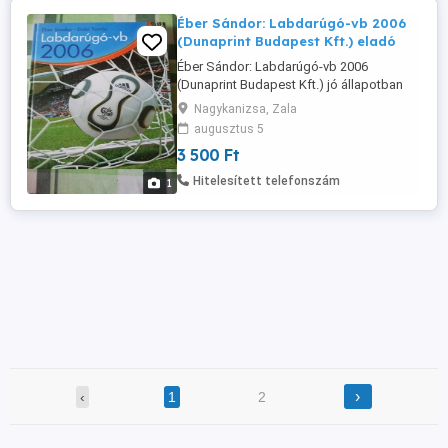
Éber Sándor: Labdarúgó-vb 2006
(Dunaprint Budapest Kft.) eladó
Éber Sándor: Labdarúgó-vb 2006
(Dunaprint Budapest Kft.) jó állapotban
eladó! Ár: 3500 Ft Átvehető Nagykanizsán,
Nagykanizsa, Zala
postázni tudom. Érdeklődni: a 30/427-
augusztus 5
7142-s telefonon.
3 500 Ft
Hitelesített telefonszám
1
›
‹
1
2