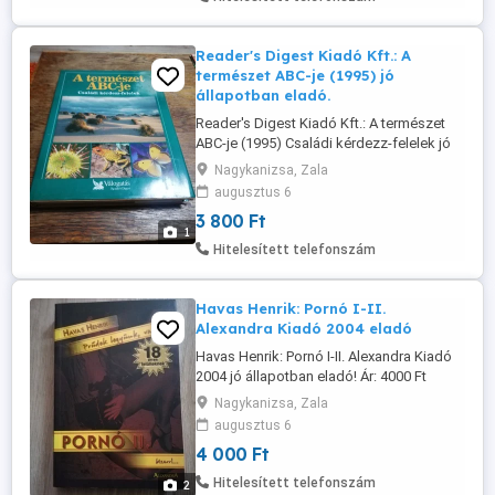
Reader's Digest Kiadó Kft.: A
természet ABC-je (1995) jó
állapotban eladó.
Reader's Digest Kiadó Kft.: A természet
ABC-je (1995) Családi kérdezz-felelek jó
állapotban eladó. Ár: 3800 Ft Átvehető
Nagykanizsa, Zala
Nagykanizsán, postázni tudom.
augusztus 6
Érdeklődni: a 30/427-7142-s telefonon.
3 800 Ft
1
Hitelesített telefonszám
Havas Henrik: Pornó I-II.
Alexandra Kiadó 2004 eladó
Havas Henrik: Pornó I-II. Alexandra Kiadó
2004 jó állapotban eladó! Ár: 4000 Ft
Átvehető Nagykanizsán, postázni tudom.
Nagykanizsa, Zala
Érdeklődni: a 30/427-7142-s telefonon.
augusztus 6
4 000 Ft
Hitelesített telefonszám
2