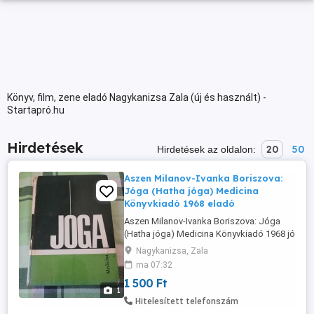
Könyv, film, zene eladó Nagykanizsa Zala (új és használt) -
Startapró.hu
Hirdetések
20
50
Hirdetések az oldalon:
Aszen Milanov-Ivanka Boriszova:
Jóga (Hatha jóga) Medicina
Könyvkiadó 1968 eladó
Aszen Milanov-Ivanka Boriszova: Jóga
(Hatha jóga) Medicina Könyvkiadó 1968 jó
állapotban eladó! Ár: 1500 Ft. Átvehető
Nagykanizsa, Zala
Nagykanizsán, postázni tudom.
ma 07:32
Érdeklődni: a 30/427-7142-s telefonon.
1 500 Ft
1
Hitelesített telefonszám