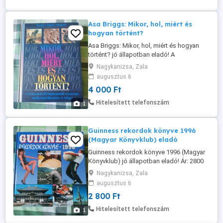
Asa Briggs: Mikor, hol, miért és
hogyan történt?
Asa Briggs: Mikor, hol, miért és hogyan
történt? jó állapotban eladó! A
TÖRTÉNELEM 100 LEGDRÁMAIBB
Nagykanizsa, Zala
ESEMÉNYE, AMELY MEGVÁLTOZTATTA A
augusztus 6
VILÁGOT Ár: 4000 Ft Átvehető
4 000 Ft
Nagykanizsán, postázni tudom.
Érdeklődni: a 30/427-7142-s telefonon.
Hitelesített telefonszám
1
Guinness rekordok könyve 1996
(Magyar Könyvklub) eladó
Guinness rekordok könyve 1996 (Magyar
Könyvklub) jó állapotban eladó! Ár: 2800
Ft Átvehető Nagykanizsán, postázni
Nagykanizsa, Zala
tudom. Érdeklődni: a 30/427-7142-s
augusztus 6
telefonon.
2 800 Ft
Hitelesített telefonszám
1