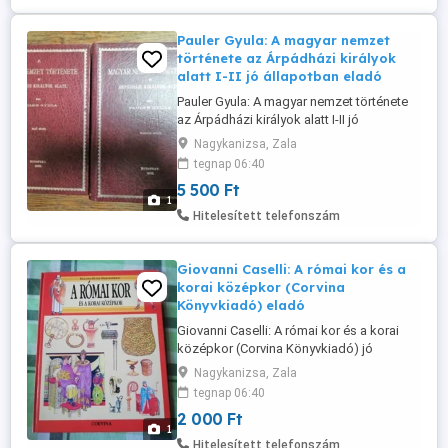
Pauler Gyula: A magyar nemzet
története az Árpádházi királyok
alatt I-II jó állapotban eladó
Pauler Gyula: A magyar nemzet története
az Árpádházi királyok alatt I-II jó
állapotban eladó! Ár: 5500 Ft Átvehető
Nagykanizsa, Zala
Nagykanizsán, postázni tudom.
tegnap 06:40
Érdeklődni: a 30/427-7142-s telefonon.
5 500 Ft
1
Hitelesített telefonszám
Giovanni Caselli: A római kor és a
korai középkor (Corvina
Könyvkiadó) eladó
Giovanni Caselli: A római kor és a korai
középkor (Corvina Könyvkiadó) jó
állapotban eladó! Ár: 2000 Ft Átvehető
Nagykanizsa, Zala
Nagykanizsán, postázni tudom.
tegnap 06:40
Érdeklődni: a 30/427-7142-s telefonon.
2 000 Ft
1
Hitelesített telefonszám