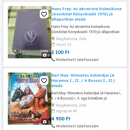
Hans Frey: Az akvarista kislexikona
(Gondolat Könyvkiadó 1970) jó
állapotban eladó
Hans Frey: Az akvarista kislexikona
Gondolat Könyvkiadó 1970 jó állapotban
eladó! Ár: 2100 Ft Átvehető Nagykanizsán,
Nagykanizsa, Zala
postázni tudom. Érdeklődni: a 30/427-
ma 07:32
7142-s telefonon.
2 100 Ft
2
Hitelesített telefonszám
Karl May: Winnetou kalandjai (A
Haramia I., II. / A Bosszú I., II.)
eladó
Karl May: Winnetou kalandjai (A Haramia I.,
II. / A Bosszú I., II. egy kötetben jó
állapotban eladó! Ár: 4900 Ft Átvehető
Nagykanizsa, Zala
Nagykanizsán, postázni tudom.
tegnap 06:40
Érdeklődni: a 30/427-7142-s telefonon.
4 900 Ft
1
Hitelesített telefonszám