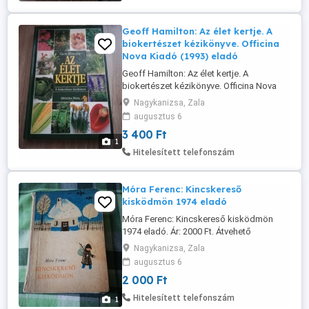
Geoff Hamilton: Az élet kertje. A
biokertészet kézikönyve. Officina
Nova Kiadó (1993) eladó
Geoff Hamilton: Az élet kertje. A
biokertészet kézikönyve. Officina Nova
Kiadó (1993) jó állapotban eladó! Ár: 3400
Nagykanizsa, Zala
Ft Átvehető Nagykanizsán, postázni
augusztus 6
tudom. Érdeklődni: a 30/427-7142-s
3 400 Ft
telefonon.
1
Hitelesített telefonszám
Móra Ferenc: Kincskereső
kisködmön 1974 eladó
Móra Ferenc: Kincskereső kisködmön
1974 eladó. Ár: 2000 Ft. Átvehető
Nagykanizsán, postázni tudom.
Nagykanizsa, Zala
Érdeklődni: a 30/427-7142-s telefonon.
augusztus 6
2 000 Ft
Hitelesített telefonszám
1