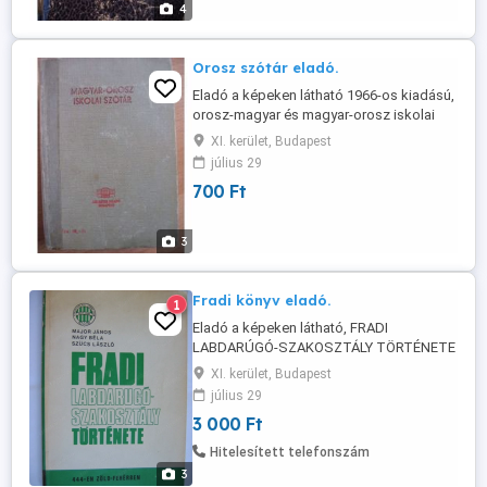
4
Orosz szótár eladó.
Eladó a képeken látható 1966-os kiadású,
orosz-magyar és magyar-orosz iskolai
kisszótár. Személyes átvétellel a 11.
XI. kerület, Budapest
kerületben. Telefon +36 20 525 9952.
július 29
700 Ft
3
Fradi könyv eladó.
1
Eladó a képeken látható, FRADI
LABDARÚGÓ-SZAKOSZTÁLY TÖRTÉNETE
című, 1972-ben kiadott 144 oldalas,
XI. kerület, Budapest
puhafedelű, szép állapotú könyv.
július 29
Személyes átvétellel a 11. kerületben.
3 000 Ft
Telefon .
Hitelesített telefonszám
3