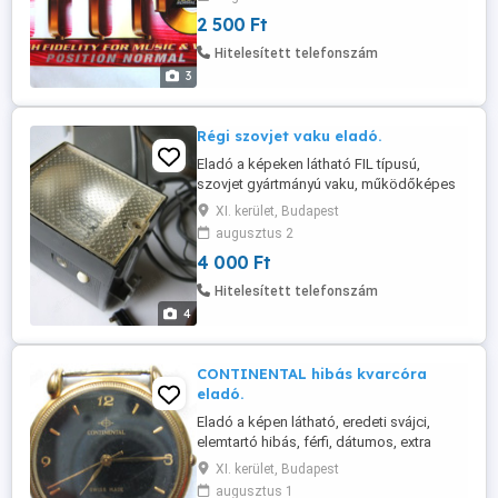
kazetta 2500 Ft/darab áron. Személyes
2 500 Ft
átvétellel a 11. kerületben. Telefon .
Hitelesített telefonszám
3
Régi szovjet vaku eladó.
Eladó a képeken látható FIL típusú,
szovjet gyártmányú vaku, működőképes
állapotban. 4db góliát elemmel működő
XI. kerület, Budapest
műszaki régiség. Személyes átvétellel a
augusztus 2
11. kerületben. Telefon .
4 000 Ft
Hitelesített telefonszám
4
CONTINENTAL hibás kvarcóra
eladó.
Eladó a képen látható, eredeti svájci,
elemtartó hibás, férfi, dátumos, extra
lapos, water resistant, 35mm-es kvarcóra,
XI. kerület, Budapest
alkatrésznek. Személyes átvétellel a 11.
augusztus 1