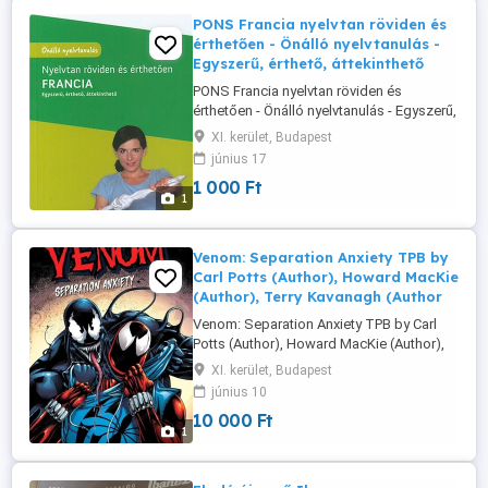
PONS Francia nyelvtan röviden és
érthetően - Önálló nyelvtanulás -
Egyszerű, érthető, áttekinthető
PONS Francia nyelvtan röviden és
érthetően - Önálló nyelvtanulás - Egyszerű,
érthető, áttekinthető Gabriele Forst Klett
XI. kerület, Budapest
Kiadó Gyorsan és biztosan segít a
június 17
nyelvtani szabályok elsajátításában és
1 000 Ft
átismétlésében! Mindent megtudhatsz
1
belőle, ami nyelvtan gyorsan és könnyen
utána tudsz nézni a fontos szabályoknak
...
Venom: Separation Anxiety TPB by
Carl Potts (Author), Howard MacKie
(Author), Terry Kavanagh (Author
Venom: Separation Anxiety TPB by Carl
Potts (Author), Howard MacKie (Author),
Terry Kavanagh (Author), Liam Sharp
XI. kerület, Budapest
(Illustrator), Ron Lim (Illustrator) The lethal
június 10
protector continues his symbiotic crusade
10 000 Ft
as the most fearsome anti-hero in comics!
1
But the bounty hunter Mace and the
Sunrise Society may ...