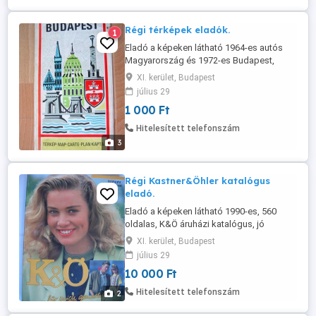
Régi térképek eladók.
1
Eladó a képeken látható 1964-es autós
Magyarország és 1972-es Budapest,
széthajtható térkép. Személyes átvétellel
XI. kerület, Budapest
a 11. kerületben. Telefon
július 29
1 000 Ft
Hitelesített telefonszám
3
Régi Kastner&Öhler katalógus
eladó.
Eladó a képeken látható 1990-es, 560
oldalas, K&Ö áruházi katalógus, jó
állapotban. Személyes átvétellel a 11.
XI. kerület, Budapest
kerületben. Telefon .
július 29
10 000 Ft
Hitelesített telefonszám
2