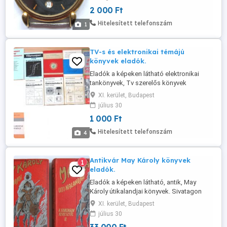
kerületben. Telefon . Személyes átvétellel
2 000 Ft
a 11. kerületben. Telefon .
Hitelesített telefonszám
1
TV-s és elektronikai témájú
könyvek eladók.
Eladók a képeken látható elektronikai
tankönyvek, Tv szerelős könyvek
kapcsolási rajzokkal, elektronikai
XI. kerület, Budapest
alkatrész katalógusok, rádiótechnika
július 30
újságok, évkönyvek 300-1000Ft-os áron.
1 000 Ft
Személyes átvétellel a 11. kerületben.
Telefon .
Hitelesített telefonszám
4
Antikvár May Károly könyvek
1
eladók.
Eladók a képeken látható, antik, May
Károly útikalandjai könyvek. Sivatagon
keresztül kasul 1.-2. kötet (1906) 20000 Ft,
XI. kerület, Budapest
Az olajkirály(1912) 7000 Ft, Bagdadtól
július 30
Sztambulig(1934) 6000Ft. Személyes