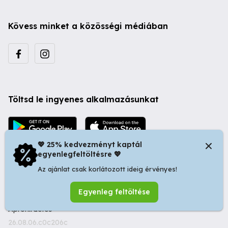
Kövess minket a közösségi médiában
Töltsd le ingyenes alkalmazásunkat
💖 25% kedvezményt kaptál
egyenlegfeltöltésre 💖
Az ajánlat csak korlátozott ideig érvényes!
© 2026 Startapró S.R.L. | Bulevardul Dacia nr 34, Oradea
Egyenleg feltöltése
410346, Romania | Tax ID: RO44483373 -
Ingyenes
Apróhirdetés
26.08.06.c0c206c