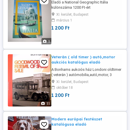
Eladó a National Geographic Itália
különszáma 1200 Ft-ért
XI. kerület, Budapest
március 1
1 200 Ft
1
Veterán ( old timer ) autó,motor
aukciós katalógus eladó
A Bonhams aukciós ház Londoni oldtimer
( veterán ) autómobilia,autó,motor, 3
kötetes,összesen 420 oldalas gyönyörű
XI. kerület, Budapest
aukciós katalógusa több,mint 1000
október 18
képpel, árakkal,leírásokkal,új állapotban, r
1 200 Ft
e n d k í v ü l k e d v e z ő áron eladó.
11
Modern európai festészet
katalógusa eladó