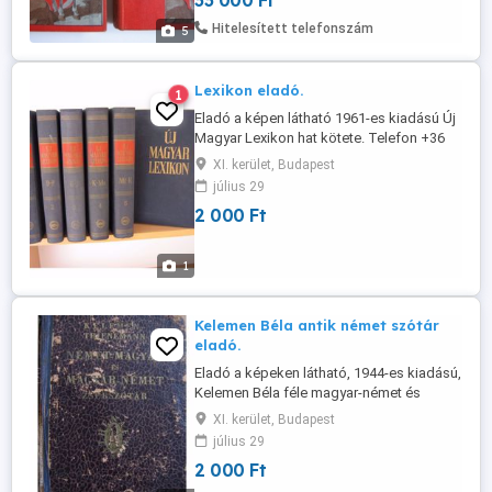
33 000 Ft
átvétellel a 11. kerületben. Telefon .
Hitelesített telefonszám
5
Lexikon eladó.
1
Eladó a képen látható 1961-es kiadású Új
Magyar Lexikon hat kötete. Telefon +36
20 525 9952.
XI. kerület, Budapest
július 29
2 000 Ft
1
Kelemen Béla antik német szótár
eladó.
Eladó a képeken látható, 1944-es kiadású,
Kelemen Béla féle magyar-német és
német-magyar szótár. Személyes
XI. kerület, Budapest
átvétellel a 11. kerületben. Telefon +36 20
július 29
525 9952.
2 000 Ft