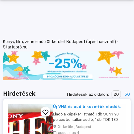
Könyv, film, zene eladó XI. kerület Budapest (új és használt) -
Startapró.hu
Hirdetések
20
50
Hirdetések az oldalon:
Új VHS és audió kazetták eladók.
Eladó a képeken látható 1db SONY 90
perces bontatlan audió, 1db TDK 180
perces bontatlan VHS videó és 1db TDK
XI. kerület, Budapest
195+15 perces bontatlan VHS videó
augusztus 4