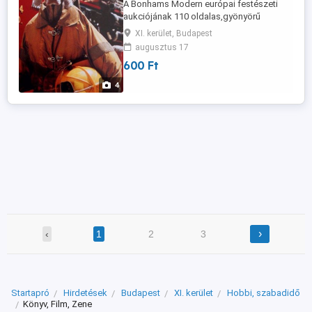
A Bonhams Modern európai festészeti
aukciójának 110 oldalas,gyönyörű
katalógusa,több,mint 160
XI. kerület, Budapest
képpel,árakkal,leírásokkal,új állapotban, r
augusztus 17
e n d k í v ü l k e d v e z ő áron eladó.
600 Ft
4
›
‹
1
2
3
Startapró
Hirdetések
Budapest
XI. kerület
Hobbi, szabadidő
Könyv, Film, Zene