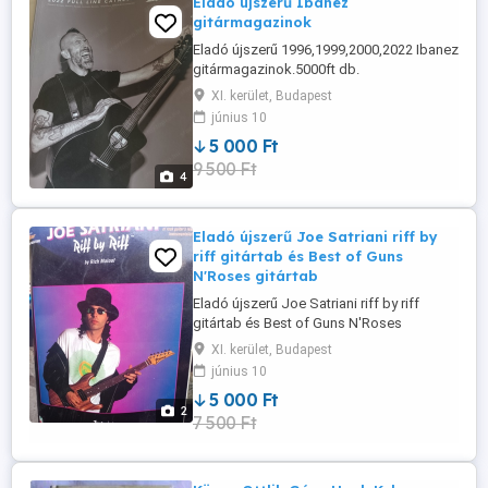
Eladó újszerű Ibanez
gitármagazinok
Eladó újszerű 1996,1999,2000,2022 Ibanez
gitármagazinok.5000ft db.
XI. kerület, Budapest
június 10
5 000 Ft
9 500 Ft
4
Eladó újszerű Joe Satriani riff by
riff gitártab és Best of Guns
N'Roses gitártab
Eladó újszerű Joe Satriani riff by riff
gitártab és Best of Guns N'Roses
gitártab.5000ft db.
XI. kerület, Budapest
június 10
5 000 Ft
2
7 500 Ft