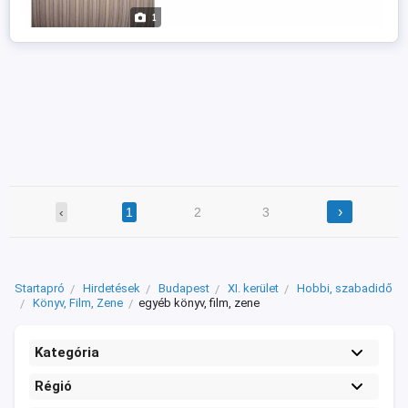
1
›
‹
1
2
3
Startapró
Hirdetések
Budapest
XI. kerület
Hobbi, szabadidő
Könyv, Film, Zene
egyéb könyv, film, zene
Kategória
Régió