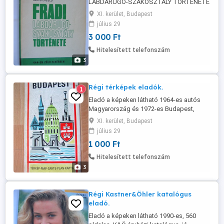
LABDARÚGÓ-SZAKOSZTÁLY TÖRTÉNETE
című, 1972-ben kiadott 144 oldalas,
XI. kerület, Budapest
puhafedelű, szép állapotú könyv.
július 29
Személyes átvétellel a 11. kerületben.
3 000 Ft
Telefon .
Hitelesített telefonszám
3
Régi térképek eladók.
1
Eladó a képeken látható 1964-es autós
Magyarország és 1972-es Budapest,
széthajtható térkép. Személyes átvétellel
XI. kerület, Budapest
a 11. kerületben. Telefon
július 29
1 000 Ft
Hitelesített telefonszám
3
Régi Kastner&Öhler katalógus
eladó.
Eladó a képeken látható 1990-es, 560