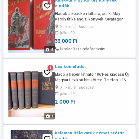
Antikvár May Károly könyvek
1
eladók.
Eladók a képeken látható, antik, May
Károly útikalandjai könyvek. Sivatagon
keresztül kasul 1.-2. kötet (1906) 20000 Ft,
XI. kerület, Budapest
Az olajkirály(1912) 7000 Ft, Bagdadtól
július 30
Sztambulig(1934) 6000Ft. Személyes
33 000 Ft
átvétellel a 11. kerületben. Telefon .
Hitelesített telefonszám
5
Lexikon eladó.
1
Eladó a képen látható 1961-es kiadású Új
Magyar Lexikon hat kötete. Telefon +36
20 525 9952.
XI. kerület, Budapest
július 29
2 000 Ft
1
Kelemen Béla antik német szótár
eladó.