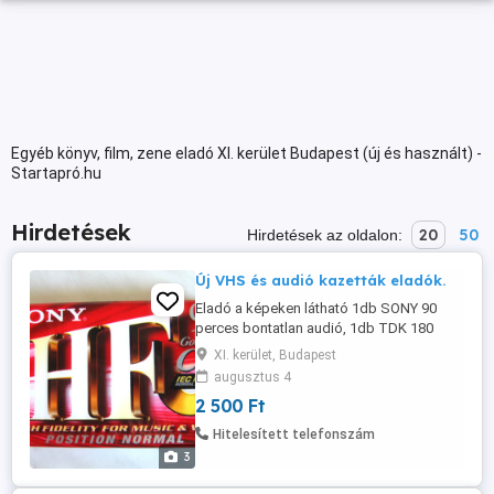
Egyéb könyv, film, zene eladó XI. kerület Budapest (új és használt) -
Startapró.hu
Hirdetések
20
50
Hirdetések az oldalon:
Új VHS és audió kazetták eladók.
Eladó a képeken látható 1db SONY 90
perces bontatlan audió, 1db TDK 180
perces bontatlan VHS videó és 1db TDK
XI. kerület, Budapest
195+15 perces bontatlan VHS videó
augusztus 4
kazetta 2500 Ft/darab áron. Személyes
2 500 Ft
átvétellel a 11. kerületben. Telefon .
Hitelesített telefonszám
3