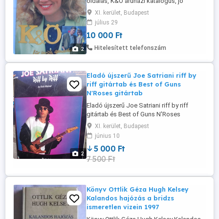
oldalas, K&Ö áruházi katalógus, jó
állapotban. Személyes átvétellel a 11.
XI. kerület, Budapest
kerületben. Telefon .
július 29
10 000 Ft
Hitelesített telefonszám
2
Eladó újszerű Joe Satriani riff by
riff gitártab és Best of Guns
N'Roses gitártab
Eladó újszerű Joe Satriani riff by riff
gitártab és Best of Guns N'Roses
gitártab.5000ft db.
XI. kerület, Budapest
június 10
5 000 Ft
2
7 500 Ft
Könyv Ottlik Géza Hugh Kelsey
Kalandos hajózás a bridzs
ismeretlen vizein 1997