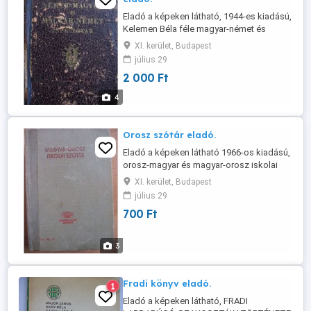
Eladó a képeken látható, 1944-es kiadású,
Kelemen Béla féle magyar-német és
német-magyar szótár. Személyes
XI. kerület, Budapest
átvétellel a 11. kerületben. Telefon +36 20
július 29
525 9952.
2 000 Ft
4
Orosz szótár eladó.
Eladó a képeken látható 1966-os kiadású,
orosz-magyar és magyar-orosz iskolai
kisszótár. Személyes átvétellel a 11.
XI. kerület, Budapest
kerületben. Telefon +36 20 525 9952.
július 29
700 Ft
3
Fradi könyv eladó.
1
Eladó a képeken látható, FRADI