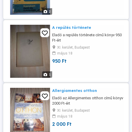
2
A repülés története
Eladó a repülés története című könyv 950
Ft-ért
XI. kerület, Budapest
május 18
950 Ft
1
Allergiamentes otthon
Eladó az Allergimentes otthon című könyv
2000 Ft-ért
XI. kerület, Budapest
május 18
2 000 Ft