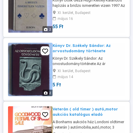
Könyv Ottlik Géza Hugh Kelsey Kalandos
hajózás a bridzs ismeretlen vizein 1997 Az
ár megegyezés kérdése Kiadás éve: 1997
XI. kerület, Budapest
EGYETLEN KIADÁS Könyv ritkaság
május 16
Fordító: Homonnay Géza, Kelen Károly
55 Ft
Kiadó: Európa Könyvkiadó Kiadás helye:
2
Budapest Kiadás éve: 1997 Kötés típusa:
Fűzött kemény papírkötés Oldalszám: ...
Könyv Dr. Székely Sándor: Az
orvostudomány története
Könyv Dr. Székely Sándor: Az
orvostudomány története Az ár
megegyezés kérdése. Szerző: Dr. Székely
XI. kerület, Budapest
Sándor Szerkesztő: Lovass Pál Lektor: Dr.
május 14
Farkas Károly, Dr. Hahn Géza Kiadó:
5 Ft
Medicina Könyvkiadó Kiadás helye:
Budapest Kiadás éve: 1960 Kötés típusa:
2
Vászon Oldalszám: 272 oldal Nyelv:
Magyar Méret: ...
Veterán ( old timer ) autó,motor
aukciós katalógus eladó
A Bonhams aukciós ház Londoni oldtimer
( veterán ) autómobilia,autó,motor, 3
kötetes,összesen 420 oldalas gyönyörű