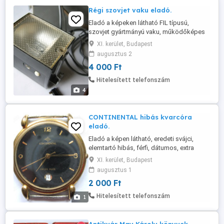
Régi szovjet vaku eladó.
Eladó a képeken látható FIL típusú,
szovjet gyártmányú vaku, működőképes
állapotban. 4db góliát elemmel működő
XI. kerület, Budapest
műszaki régiség. Személyes átvétellel a
augusztus 2
11. kerületben. Telefon .
4 000 Ft
Hitelesített telefonszám
4
CONTINENTAL hibás kvarcóra
eladó.
Eladó a képen látható, eredeti svájci,
elemtartó hibás, férfi, dátumos, extra
lapos, water resistant, 35mm-es kvarcóra,
XI. kerület, Budapest
alkatrésznek. Személyes átvétellel a 11.
augusztus 1
kerületben. Telefon . Személyes átvétellel
2 000 Ft
a 11. kerületben. Telefon .
Hitelesített telefonszám
1