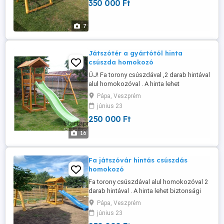
350 000 Ft
csúszófelülete 3 méter színe választható
kék,zöld,sárga,piros. A játszóvár akácból
és tölgyből készül ami keményfa ...
7
Játszótér a gyártótól hinta
csúszda homokozó
ÚJ! Fa torony csúszdával ,2 darab hintával
alul homokozóval . A hinta lehet
biztonsági vagy lap hinta. A csúszda
Pápa, Veszprém
csúszófelülete 3 méter színe választható
június 23
kék,zöld,sárga,piros. A játszóvár akácból
250 000 Ft
és tölgyből készül ami keményfa így
jobban ellenáll az időjárási viszonyoknak .
16
A fa felülete finomra ...
Fa játszóvár hintás csúszdás
homokozó
Fa torony csúszdával alul homokozóval 2
darab hintával . A hinta lehet biztonsági
vagy lap hinta. A csúszda csúszófelülete
Pápa, Veszprém
3 méter színe választható
június 23
kék,zöld,sárga,piros. A játszóvár akácból