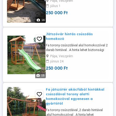
Pápa, Veszprém
csúszófelülete 3 méter színe választható
július 1
kék,zöld,sárga,piros. A játszóvár akácból
250 000 Ft
és tölgyből készül ami keményfa így
jobban ellenáll az időjárási viszonyoknak
16
színe választható, a felületkezelést ...
Játszóvár hintás csúszdás
homokozó
Fa torony csúszdával alul homokozóval 2
darab hintával . A hinta lehet biztonsági
vagy lap hinta. A csúszda csúszófelülete
Pápa, Veszprém
3 méter színe választható kék, zöld,
június 24
sárga, piros. A játszóvár akácból és
250 000 Ft
tölgyből készül ami keményfa így jobban
ellenáll az időjárási viszonyoknak színe
15
választható, a felületkezelést ...
Fa játszótér akácfából hintákkal
csúszdával torony alatti
homokozóval egyenesen a
gyártótól
Fa torony csúszdával ,2 darab hintával
,alul homokozóval . A hinta lehet