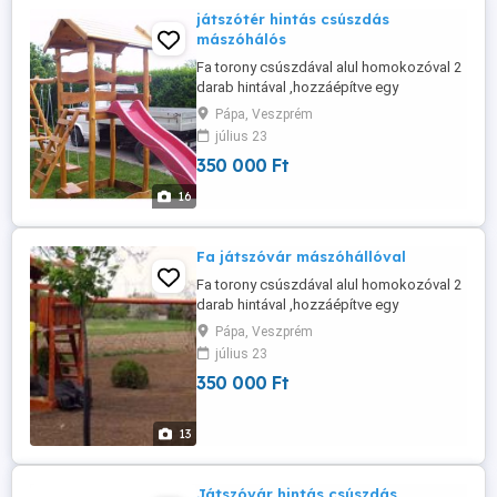
játszótér hintás csúszdás
mászóhálós
Fa torony csúszdával alul homokozóval 2
darab hintával ,hozzáépítve egy
mászóhálós mászókával amelynek egyik
Pápa, Veszprém
oldala kötélháló a másik létra. A hinta
július 23
lehet biztonsági vagy lap hinta. A csúszda
350 000 Ft
csúszófelülete 3 méter színe választható
kék,zöld,sárga,piros. A játszóvár akácból
16
és tölgyből készül ami keményfa ...
Fa játszóvár mászóhállóval
Fa torony csúszdával alul homokozóval 2
darab hintával ,hozzáépítve egy
mászóhálós mászókával amelynek egyik
Pápa, Veszprém
oldala kötélháló a másik létra. A hinta
július 23
lehet biztonsági vagy lap hinta. A csúszda
350 000 Ft
csúszófelülete 3 méter színe választható
kék,zöld,sárga,piros. A játszóvár akácból
és tölgyből készül ami keményfa ...
13
Játszóvár hintás csúszdás