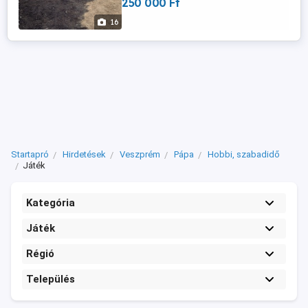
250 000 Ft
és tölgyből készül ami keményfa így
jobban ellenáll az időjárási viszonyoknak
16
színe választható, a felületkezelést ...
Startapró
Hirdetések
Veszprém
Pápa
Hobbi, szabadidő
Játék
Kategória
Játék
Régió
Település