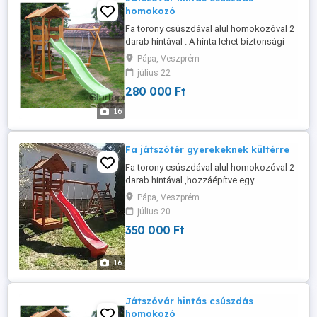
homokozó
Fa torony csúszdával alul homokozóval 2
darab hintával . A hinta lehet biztonsági
vagy lap hinta. A csúszda csúszófelülete
Pápa, Veszprém
3 méter színe választható kék, zöld,
július 22
sárga, piros. A játszóvár akácból és
280 000 Ft
tölgyből készül ami keményfa így jobban
ellenáll az időjárási viszonyoknak színe
16
választható, a felületkezelést ...
Fa játszótér gyerekeknek kültérre
Fa torony csúszdával alul homokozóval 2
darab hintával ,hozzáépítve egy
mászóhálós mászókával amelynek egyik
Pápa, Veszprém
oldala kötélháló a másik létra. A hinta
július 20
lehet biztonsági vagy lap hinta. A csúszda
350 000 Ft
csúszófelülete 3 méter színe választható
kék,zöld,sárga,piros. A játszóvár akácból
és tölgyből készül ami keményfa ...
16
Játszóvár hintás csúszdás
homokozó