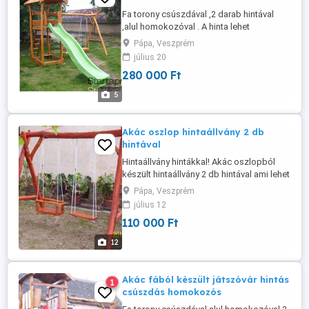
Fa torony csúszdával ,2 darab hintával
,alul homokozóval . A hinta lehet
biztonsági vagy lap hinta. A csúszda
Pápa, Veszprém
csúszófelülete 3 méter színe választható
július 20
kék,zöld,sárga,piros. A játszóvár akácból
280 000 Ft
és tölgyből készül ami keményfa így
jobban ellenáll az időjárási viszonyoknak .
5
fa felülete finomra csiszolt, ...
Akác oszlop hintaállvány 2 db
hintával
Hintaállvány hintákkal! Akác oszlopból
készült hintaállvány 2 db hintával ami lehet
lap vagy biztonsági. Akácból készül ami
Pápa, Veszprém
keményfa így jobban ellenáll az időjárási
július 12
viszonyoknak színe választható, a
110 000 Ft
felületkezelést az ár tartalmazza. Csiszolt
sima felületű, stabil erős szerkezetű. A
12
felületkezelés ...
Akác fából készült játszóvár hintás
1
csúszdás homokozós