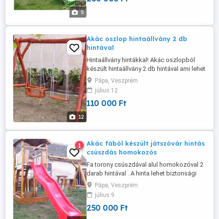
jobban ellenáll az időjárási viszonyoknak .
5
fa felülete finomra csiszolt, ...
Akác oszlop hintaállvány 2 db
hintával
Hintaállvány hintákkal! Akác oszlopból
készült hintaállvány 2 db hintával ami lehet
lap vagy biztonsági. Akácból készül ami
Pápa, Veszprém
keményfa így jobban ellenáll az időjárási
július 12
viszonyoknak színe választható, a
110 000 Ft
felületkezelést az ár tartalmazza. Csiszolt
sima felületű, stabil erős szerkezetű. A
12
felületkezelés ...
Akác fából készült játszóvár hintás
1
csúszdás homokozós
Fa torony csúszdával alul homokozóval 2
darab hintával . A hinta lehet biztonsági
vagy lap hinta. A csúszda csúszófelülete
Pápa, Veszprém
3 méter színe választható
július 9
kék,zöld,sárga,piros. A játszóvár akácból
250 000 Ft
és tölgyből készül ami keményfa így
jobban ellenáll az időjárási viszonyoknak