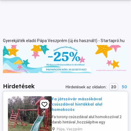
Gyerekjáték eladó Pápa Veszprém (új és használt) - Startapró.hu
Hirdetések
20
50
Hirdetések az oldalon:
Fa játszóvár mászókával
csúszdával hintákkal alul
homokozós
Fa torony csúszdával alul homokozóval 2
darab hintával ,hozzáépítve egy
mászóhálós mászókával amelynek egyik
Pápa, Veszprém