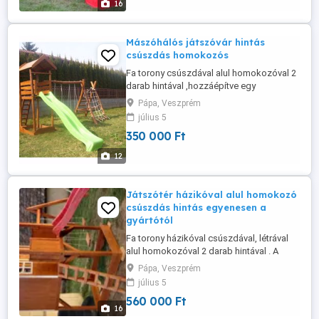
16
színe választható, a felületkezelést ...
Mászóhálós játszóvár hintás
csúszdás homokozós
Fa torony csúszdával alul homokozóval 2
darab hintával ,hozzáépítve egy
mászóhálós mászókával amelynek egyik
Pápa, Veszprém
oldala kötélháló a másik létra. A hinta
július 5
lehet biztonsági vagy lap hinta. A csúszda
350 000 Ft
csúszófelülete 3 méter színe választható
kék,zöld,sárga,piros. A játszóvár akácból
12
és tölgyből készül ami keményfa ...
Játszótér házikóval alul homokozó
csúszdás hintás egyenesen a
gyártótól
Fa torony házikóval csúszdával, létrával
alul homokozóval 2 darab hintával . A
hinta lehet biztonsági vagy lap hinta. A
Pápa, Veszprém
csúszda csúszófelülete 3 méter színe
július 5
választható kék,zöld,sárga,piros. A
560 000 Ft
játszóvár fenyőből készült kis ablakkal
16
ajtóval a házikón. A felületkezelés egy