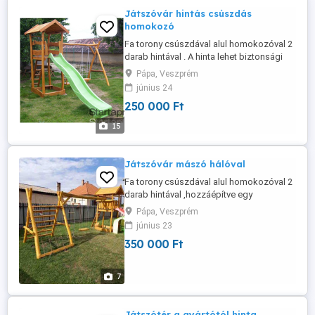
Játszóvár hintás csúszdás
homokozó
Fa torony csúszdával alul homokozóval 2
darab hintával . A hinta lehet biztonsági
vagy lap hinta. A csúszda csúszófelülete
Pápa, Veszprém
3 méter színe választható kék, zöld,
június 24
sárga, piros. A játszóvár akácból és
250 000 Ft
tölgyből készül ami keményfa így jobban
ellenáll az időjárási viszonyoknak színe
15
választható, a felületkezelést ...
Játszóvár mászó hálóval
Fa torony csúszdával alul homokozóval 2
darab hintával ,hozzáépítve egy
mászóhálós mászókával amelynek egyik
Pápa, Veszprém
oldala kötélháló a másik létra. A hinta
június 23
lehet biztonsági vagy lap hinta. A csúszda
350 000 Ft
csúszófelülete 3 méter színe választható
kék,zöld,sárga,piros. A játszóvár akácból
és tölgyből készül ami keményfa ...
7
Játszótér a gyártótól hinta