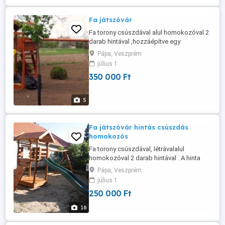
olyan vékony lazúrral készül ...
Fa játszóvár
Fa torony csúszdával alul homokozóval 2
darab hintával ,hozzáépítve egy
mászóhálós mászókával amelynek egyik
Pápa, Veszprém
oldala kötélháló a másik létra. A hinta
július 1
lehet biztonsági vagy lap hinta. A csúszda
350 000 Ft
csúszófelülete 3 méter színe választható
kék,zöld,sárga,piros. A játszóvár akácból
és tölgyből készül ami keményfa ...
5
Fa játszóvár hintás csúszdás
homokozós
Fa torony csúszdával, létrávalalul
homokozóval 2 darab hintával . A hinta
lehet biztonsági vagy lap hinta. A csúszda
Pápa, Veszprém
csúszófelülete 3 méter színe választható
július 1
kék,zöld,sárga,piros. A játszóvár akácból
250 000 Ft
és tölgyből készül ami keményfa így
jobban ellenáll az időjárási viszonyoknak
16
színe választható, a felületkezelést ...