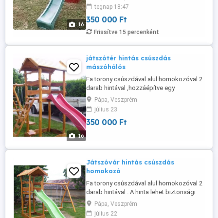
oldala kötélháló a másik létra. A hinta
tegnap 18:47
lehet biztonsági vagy lap hinta. A csúszda
350 000 Ft
csúszófelülete 3 méter színe választható
16
kék,zöld,sárga,piros. A játszóvár akácból
Frissítve 15 percenként
és tölgyből készül ami keményfa ...
játszótér hintás csúszdás
mászóhálós
Fa torony csúszdával alul homokozóval 2
darab hintával ,hozzáépítve egy
mászóhálós mászókával amelynek egyik
Pápa, Veszprém
oldala kötélháló a másik létra. A hinta
július 23
lehet biztonsági vagy lap hinta. A csúszda
350 000 Ft
csúszófelülete 3 méter színe választható
kék,zöld,sárga,piros. A játszóvár akácból
16
és tölgyből készül ami keményfa ...
Játszóvár hintás csúszdás
homokozó
Fa torony csúszdával alul homokozóval 2
darab hintával . A hinta lehet biztonsági
vagy lap hinta. A csúszda csúszófelülete
Pápa, Veszprém
3 méter színe választható kék, zöld,
július 22