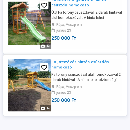
csúszda homokozó
ÚJ! Fa torony csúszdával ,2 darab hintával
alul homokozóval . A hinta lehet
biztonsági vagy lap hinta. A csúszda
Pápa, Veszprém
csúszófelülete 3 méter színe választható
június 23
kék,zöld,sárga,piros. A játszóvár akácból
250 000 Ft
és tölgyből készül ami keményfa így
jobban ellenáll az időjárási viszonyoknak .
16
A fa felülete finomra ...
Fa játszóvár hintás csúszdás
homokozó
Fa torony csúszdával alul homokozóval 2
darab hintával . A hinta lehet biztonsági
vagy lap hinta. A csúszda csúszófelülete
Pápa, Veszprém
3 méter színe választható
június 23
kék,zöld,sárga,piros. A játszóvár akácból
250 000 Ft
és tölgyből készül ami keményfa így
jobban ellenáll az időjárási viszonyoknak
16
színe választható, a felületkezelést ...