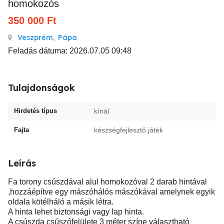
homokozós
350 000
Ft
Veszprém
,
Pápa
Feladás dátuma: 2026.07.05 09:48
Tulajdonságok
Hirdetés típus
kínál
Fajta
készségfejlesztő játék
Leírás
Fa torony csúszdával alul homokozóval 2 darab hintával
,hozzáépítve egy mászóhálós mászókával amelynek egyik
oldala kötélháló a másik létra.
A hinta lehet biztonsági vagy lap hinta.
A csúszda csúszófelülete 3 méter színe választható