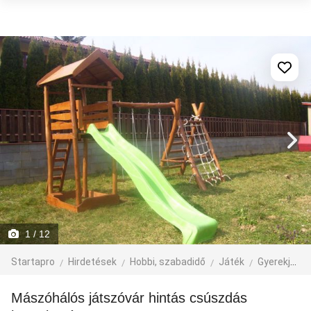
1
/ 12
Startapro
Hirdetések
Hobbi, szabadidő
Játék
Gyerekjáték
Mászóhálós játszóvár hintás csúszdás