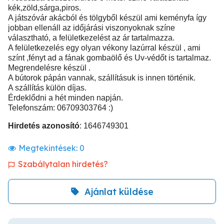
kék,zöld,sárga,piros.
A játszóvár akácból és tölgyből készül ami keményfa így
jobban ellenáll az időjárási viszonyoknak színe
választható, a felületkezelést az ár tartalmazza.
A felületkezelés egy olyan vékony lazúrral készül , ami
színt ,fényt ad a fának gombaölő és Uv-védőt is tartalmaz.
Megrendelésre készül .
A bútorok pápán vannak, szállításuk is innen történik.
A szállítás külön díjas.
Érdeklődni a hét minden napján.
Telefonszám: 06709303764 :)
Hirdetés azonosító
: 1646749301
Megtekintések:
0
Szabálytalan hirdetés?
Ajánlat küldése