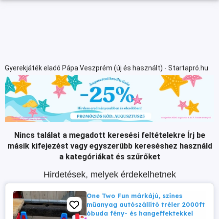
Gyerekjáték eladó Pápa Veszprém (új és használt) - Startapró.hu
Nincs találat a megadott keresési feltételekre
Írj be
másik kifejezést vagy egyszerűbb kereséshez használd
a kategóriákat és szűrőket
Hirdetések, melyek érdekelhetnek
One Two Fun márkájú, színes
műanyag autószállító tréler 2000ft
óbuda fény- és hangeffektekkel