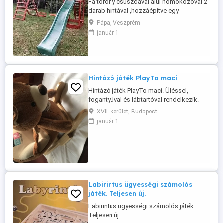
Fa torony csúszdával alul homokozóval 2
darab hintával ,hozzáépítve egy
mászóhálós mászókával amelynek egyik
Pápa, Veszprém
oldala kötélháló a másik létra. A hinta
január 1
lehet biztonsági vagy lap hinta. A csúszda
csúszófelülete 3 méter színe választható
kék,zöld,sárga,piros. A játszóvár akácból
és tölgyből készül ami keményfa ...
Hintázó játék PlayTo maci
Hintázó játék PlayTo maci. Üléssel,
fogantyúval és lábtartóval rendelkezik.
Melódiát játszik. 18 hónapos kortól
XVII. kerület, Budapest
ajánlott. Mérete kb 65x60x40 cm, ülés
január 1
magasság kb 25 cm, fotel kb 20x17x26,
lábtartó kb 13x13 cm. Maximális
terhelhetőség 30 Kg. átvétel kizárólag
személyesen tel 061-226-2284 ára 20 000
...
Labirintus ügyességi számolós
játék. Teljesen új.
Labirintus ügyességi számolós játék.
Teljesen új.