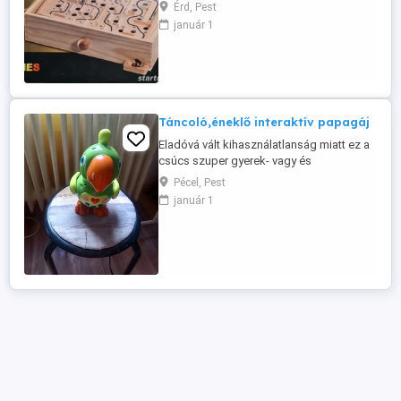
Érd, Pest
január 1
Táncoló,éneklő interaktív papagáj
Eladóvá vált kihasználatlanság miatt ez a
csúcs szuper gyerek- vagy és
kisállatjáték. Interaktív funkciók: A játék
Pécel, Pest
képes megismételni az elhangzott
január 1
szavakat, énekel és meséket mond.
Mozgás: Beszéd közben mozgatja a
szárnyait és sétál. Kialakítás: Tartós ABS
műanyagból készült, élénk zöld és
narancssárga ...