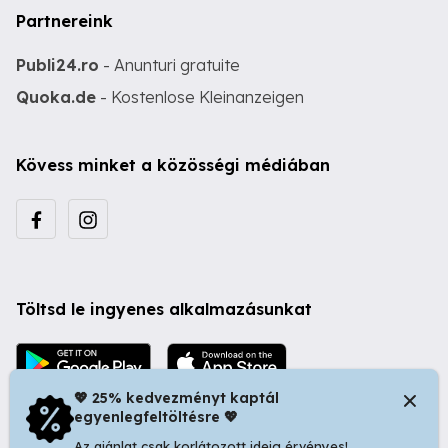
Partnereink
Publi24.ro
- Anunturi gratuite
Quoka.de
- Kostenlose Kleinanzeigen
Kövess minket a közösségi médiában
Töltsd le ingyenes alkalmazásunkat
💖 25% kedvezményt kaptál
egyenlegfeltöltésre 💖
Az ajánlat csak korlátozott ideig érvényes!