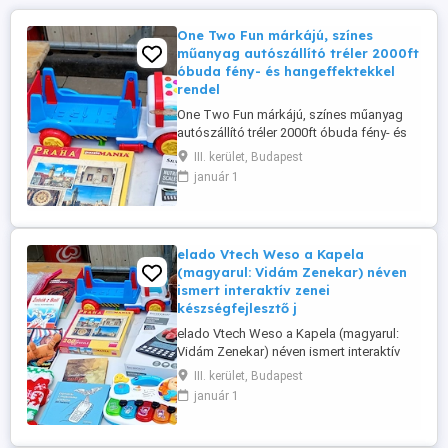
One Two Fun márkájú, színes
műanyag autószállító tréler 2000ft
óbuda fény- és hangeffektekkel
rendel
One Two Fun márkájú, színes műanyag
autószállító tréler 2000ft óbuda fény- és
hangeffektekkel rendelkezik.A utánfutó
III. kerület, Budapest
lecsatolható a vontatóról. személyesen
január 1
óbudán lakcimemen posta kizárolag előre
fizetés után mpl csomagautomatába +
3000ft 36 50 104 8272
elado Vtech Weso a Kapela
(magyarul: Vidám Zenekar) néven
ismert interaktív zenei
készségfejlesztő j
elado Vtech Weso a Kapela (magyarul:
Vidám Zenekar) néven ismert interaktív
zenei készségfejlesztő játék
III. kerület, Budapest
kisgyermekek számára. ára 5000ft óbuda
január 1
36 50 104 8272 36 20 949 1288 posta
kizárolag előre fizetés után mpl
csomagautomatába + 3000ft Öt világító