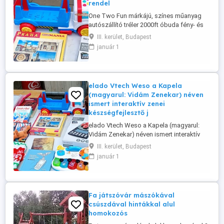
rendel
One Two Fun márkájú, színes műanyag
autószállító tréler 2000ft óbuda fény- és
hangeffektekkel rendelkezik.A utánfutó
III. kerület, Budapest
lecsatolható a vontatóról. személyesen
január 1
óbudán lakcimemen posta kizárolag előre
fizetés után mpl csomagautomatába +
3000ft 36 50 104 8272
elado Vtech Weso a Kapela
(magyarul: Vidám Zenekar) néven
ismert interaktív zenei
készségfejlesztő j
elado Vtech Weso a Kapela (magyarul:
Vidám Zenekar) néven ismert interaktív
zenei készségfejlesztő játék
III. kerület, Budapest
kisgyermekek számára. ára 5000ft óbuda
január 1
36 50 104 8272 36 20 949 1288 posta
kizárolag előre fizetés után mpl
csomagautomatába + 3000ft Öt világító
zongorabillentyűvel rendelkezik, amelyek
Fa játszóvár mászókával
állathangokat ...
csúszdával hintákkal alul
homokozós