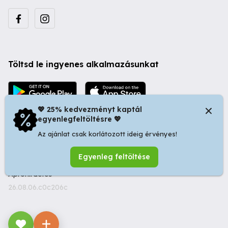
Töltsd le ingyenes alkalmazásunkat
💖 25% kedvezményt kaptál
egyenlegfeltöltésre 💖
Az ajánlat csak korlátozott ideig érvényes!
© 2026 Startapró S.R.L. | Bulevardul Dacia nr 34, Oradea
Egyenleg feltöltése
410346, Romania | Tax ID: RO44483373 -
Ingyenes
Apróhirdetés
26.08.06.c0c206c