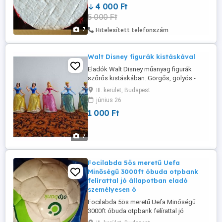
4 000 Ft
személyesen a lakcímemen, Óbuda 3. ker.
5 000 Ft
7
Hitelesített telefonszám
Walt Disney figurák kistáskával
Eladók Walt Disney műanyag figurák
szőrős kistáskában. Görgős, golyós -
gurulós talppal. 1000Ft/db! 2 Hófehérke 2
III. kerület, Budapest
Hamupipőke 1 Csipkerózsika (különböző
június 26
hajráfokkal) Figurák mérete: 9cm magas
1 000 Ft
Kistáska mérete: 22x12x5cm Átvétel csak
személyesen a lakcímemen,Óbuda, 3. ker.
7
Focilabda 5ös meretű Uefa
Minőségű 3000ft óbuda otpbank
felírattal jó állapotban eladó
személyesen ó
Focilabda 5ös meretű Uefa Minőségű
3000ft óbuda otpbank felírattal jó
állapotban eladó személyesen óbudán