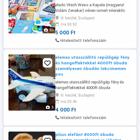
elado Vtech Weso a Kapela (magyarul:
Vidám Zenekar) néven ismert interaktív
zenei készségfejlesztő játék
III. kerület, Budapest
kisgyermekek számára. ára 5000ft óbuda
ma 00:50
36 50 104 8272 36 20 949 1288 posta
10
5 000 Ft
kizárolag előre fizetés után mpl
csomagautomatába + 3000ft Öt világító
Hitelesített telefonszám
zongorabillentyűvel rendelkezik, amelyek
állathangokat ...
elemes utasszállító repülőgép fény
és hangeffektekkel 4000ft óbuda
személyesen óbudán lakcimemen
pos
elemes utasszállító repülőgép fény és
hangeffektekkel 4000ft óbuda
személyesen óbudán lakcimemen posta
III. kerület, Budapest
kizárolag előre fizetés után mpl
ma 00:46
csomagautomatába + 3000ft 36 50 104
5
4 000 Ft
8272
Hitelesített telefonszám
plüss elefánt 8000ft óbuda