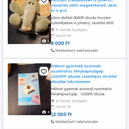
Hozzám személyesen is jöhetsz,
vásárlás előtt megnézheted, akár
ki is pró
plüss elefánt 8000ft óbuda Hozzám
személyesen is jöhetsz, vásárlás előtt
megnézheted, akár ki is próbálhatod a
III. kerület, Budapest
termékeket! személyes átvétel óbudán
ma 00:44
lakcimemen posta kizárolag előre fizetés
5
8 000 Ft
után mpl csomagautomatába +3000ft 36
50 104 8272
Hitelesített telefonszám
HiMont gyermek azonnali
nyomtatós fényképezőgép.
12000ft óbuda személyes átvétel
óbudán lakcimemen
HiMont gyermek azonnali nyomtatós
fényképezőgép. 12000ft óbuda
személyes átvétel óbudán lakcimemen
III. kerület, Budapest
vagy előre fizetés után mpl
ma 00:42
csomagautomatába +3000ft
4
12 000 Ft
Fényképezőgép hőnyomtatóval azonnali
kamera, HD 1080P azonnali kamera
Hitelesített telefonszám
gyerekeknek 32G kártyával és