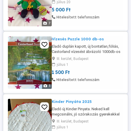
július 20
felakasztható. Átvétel csak személyesen
5 000 Ft
a lakcímemen,Óbuda 3. ker.
Hitelesített telefonszám
7
Vízesés Puzzle 1000 db-os
Eladó duplán kapott, új bontatlan,fóliás,
Castorland vízesést ábrázoló 1000db-os
puzzle képkirakó. Átvétel csak
III. kerület, Budapest
személyesen a lakcímemen, Óbuda 3. ker.
július 1
1 500 Ft
Hitelesített telefonszám
3
Kinder Pinyáta 2025
Eladó új Kinder Pinyata. Neked kell
megcsinálni, jó szórakozás gyerekekkel
együtt. Üres, csokikat kell belerakni.
III. kerület, Budapest
Átmérő 45cm, 15cm széles. Doboz
július 1
mérete: 60x47x20cm Átvétel csak