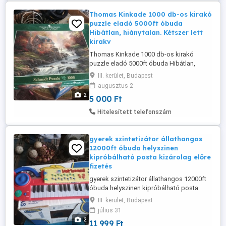
nyomtatópapírral, szórakoztató
ajándékok gyerekeknek, ...
Thomas Kinkade 1000 db-os kirakó
puzzle eladó 5000ft óbuda
Hibátlan, hiánytalan. Kétszer lett
kirakv
Thomas Kinkade 1000 db-os kirakó
puzzle eladó 5000ft óbuda Hibátlan,
hiánytalan. Kétszer lett kirakva, kirakva
III. kerület, Budapest
15000ft az ára ömlesztve ahogyan a
augusztus 2
képeken látható 5000ft személyesen
2
5 000 Ft
óbudán lakcimemen
Hitelesített telefonszám
gyerek szintetizátor állathangos
12000ft óbuda helyszinen
kipróbálható posta kizárolag előre
fizetés
gyerek szintetizátor állathangos 12000ft
óbuda helyszinen kipróbálható posta
kizárolag előre fizetés után mpl
III. kerület, Budapest
csomagautomatába +3000ft személyes
július 31
átvétel óbudán lakcimemen 36 50 104
2
11 999 Ft
8272