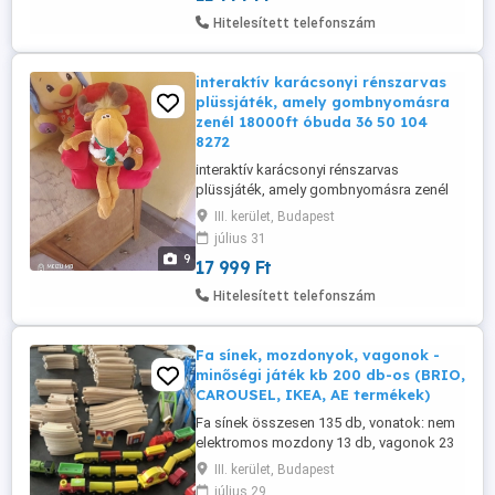
Hitelesített telefonszám
interaktív karácsonyi rénszarvas
plüssjáték, amely gombnyomásra
zenél 18000ft óbuda 36 50 104
8272
interaktív karácsonyi rénszarvas
plüssjáték, amely gombnyomásra zenél
18000ft óbuda 36 50 104 8272
III. kerület, Budapest
személyesen óbudán lakcimemen vagy
július 31
előre fizetés után mpl
9
17 999 Ft
csomagautomatába + 3000ft
Hitelesített telefonszám
Fa sínek, mozdonyok, vagonok -
minőségi játék kb 200 db-os (BRIO,
CAROUSEL, IKEA, AE termékek)
Fa sínek összesen 135 db, vonatok: nem
elektromos mozdony 13 db, vagonok 23
db, elektromos mozdony BRIO LC731 2
III. kerület, Budapest
db, hozzá tartozó utasszállító vagonnal,
július 29