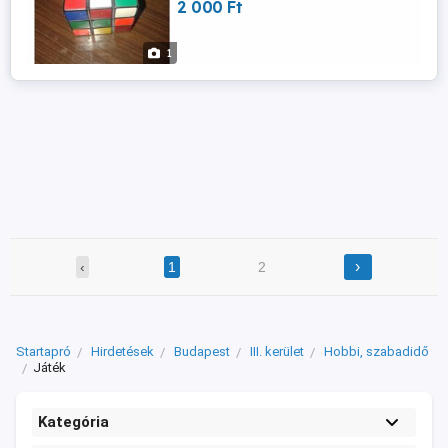
2 000 Ft
1
›
‹
1
2
Startapró
Hirdetések
Budapest
III. kerület
Hobbi, szabadidő
Játék
Kategória