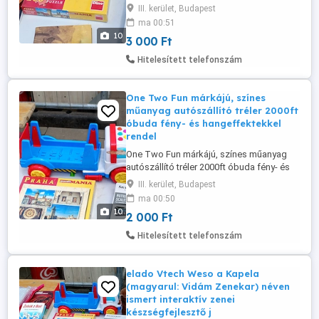
dobozon prágai nevezetességek, mint a
III. kerület, Budapest
Károly-híd és a Táncoló Ház fotói
ma 00:51
láthatók.A Puzzle Mania sorozat része,
10
3 000 Ft
amelyet a Dino Toys gyárt személyes
átvétel óbudán lakcimemen vagy előre
Hitelesített telefonszám
fizetés után mpl csomagautomatába +
3000ft 36 ...
One Two Fun márkájú, színes
műanyag autószállító tréler 2000ft
óbuda fény- és hangeffektekkel
rendel
One Two Fun márkájú, színes műanyag
autószállító tréler 2000ft óbuda fény- és
hangeffektekkel rendelkezik.A utánfutó
III. kerület, Budapest
lecsatolható a vontatóról. személyesen
ma 00:50
óbudán lakcimemen posta kizárolag előre
10
2 000 Ft
fizetés után mpl csomagautomatába +
3000ft 36 50 104 8272
Hitelesített telefonszám
elado Vtech Weso a Kapela
(magyarul: Vidám Zenekar) néven
ismert interaktív zenei
készségfejlesztő j