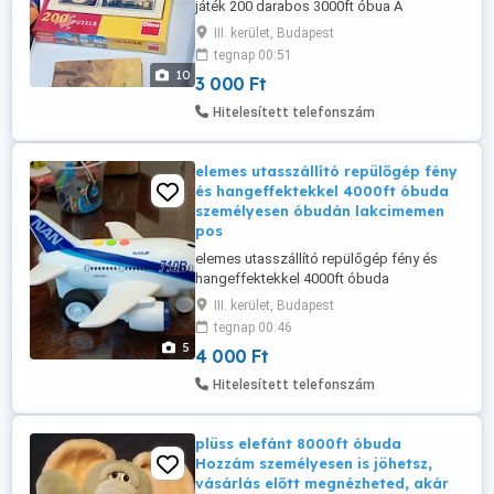
játék 200 darabos 3000ft óbua A
dobozon prágai nevezetességek, mint a
III. kerület, Budapest
Károly-híd és a Táncoló Ház fotói
tegnap 00:51
láthatók.A Puzzle Mania sorozat része,
10
3 000 Ft
amelyet a Dino Toys gyárt személyes
átvétel óbudán lakcimemen vagy előre
Hitelesített telefonszám
fizetés után mpl csomagautomatába +
3000ft 36 ...
elemes utasszállító repülőgép fény
és hangeffektekkel 4000ft óbuda
személyesen óbudán lakcimemen
pos
elemes utasszállító repülőgép fény és
hangeffektekkel 4000ft óbuda
személyesen óbudán lakcimemen posta
III. kerület, Budapest
kizárolag előre fizetés után mpl
tegnap 00:46
csomagautomatába + 3000ft 36 50 104
5
4 000 Ft
8272
Hitelesített telefonszám
plüss elefánt 8000ft óbuda
Hozzám személyesen is jöhetsz,
vásárlás előtt megnézheted, akár