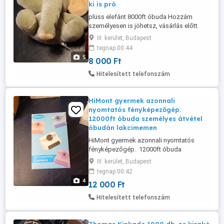
ki is pró
plüss elefánt 8000ft óbuda Hozzám
személyesen is jöhetsz, vásárlás előtt
megnézheted, akár ki is próbálhatod a
III. kerület, Budapest
termékeket! személyes átvétel óbudán
tegnap 00:44
lakcimemen posta kizárolag előre fizetés
5
8 000 Ft
után mpl csomagautomatába +3000ft 36
50 104 8272
Hitelesített telefonszám
HiMont gyermek azonnali
nyomtatós fényképezőgép.
12000ft óbuda személyes átvétel
óbudán lakcimemen
HiMont gyermek azonnali nyomtatós
fényképezőgép. 12000ft óbuda
személyes átvétel óbudán lakcimemen
III. kerület, Budapest
vagy előre fizetés után mpl
tegnap 00:42
csomagautomatába +3000ft
4
12 000 Ft
Fényképezőgép hőnyomtatóval azonnali
kamera, HD 1080P azonnali kamera
Hitelesített telefonszám
gyerekeknek 32G kártyával és
nyomtatópapírral, szórakoztató
ajándékok gyerekeknek, ...