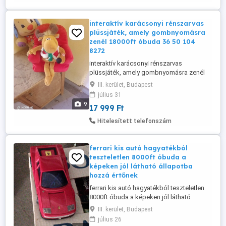
interaktív karácsonyi rénszarvas
plüssjáték, amely gombnyomásra
zenél 18000ft óbuda 36 50 104
8272
interaktív karácsonyi rénszarvas
plüssjáték, amely gombnyomásra zenél
18000ft óbuda 36 50 104 8272
III. kerület, Budapest
személyesen óbudán lakcimemen vagy
július 31
előre fizetés után mpl
9
17 999 Ft
csomagautomatába + 3000ft
Hitelesített telefonszám
ferrari kis autó hagyatékból
teszteletlen 8000ft óbuda a
képeken jól látható állapotba
hozzá értőnek
ferrari kis autó hagyatékból teszteletlen
8000ft óbuda a képeken jól látható
állapotba hozzá értőnek szakavatotnak
III. kerület, Budapest
alkatrésznek javításra stb személyes
július 26
átvétel óbudán lakcimemen posta