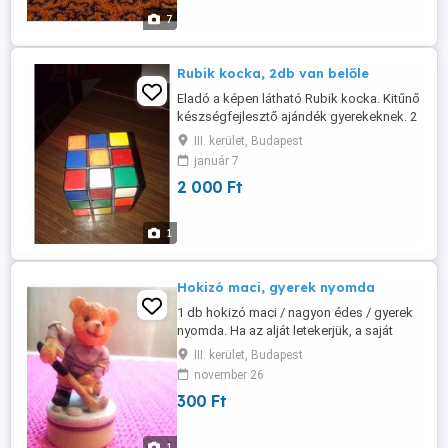
7
Rubik kocka, 2db van belőle
Eladó a képen látható Rubik kocka. Kitűnő
készségfejlesztő ajándék gyerekeknek. 2
db van belőle. Ma már szinte sehol nem
III. kerület, Budapest
lehet beszerezni.
január 7
2 000 Ft
1
Hokizó maci, gyerek nyomda
1 db hokizó maci / nagyon édes / gyerek
nyomda. Ha az alját letekerjük, a saját
maci képét tudjuk a papírra nyomni.
III. kerület, Budapest
november 26
300 Ft
1