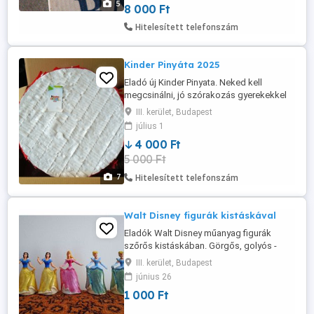
5
8 000 Ft
kizárolag előre fizetés után mpl
csomagautomatába + 2000ft
Hitelesített telefonszám
Kinder Pinyáta 2025
Eladó új Kinder Pinyata. Neked kell
megcsinálni, jó szórakozás gyerekekkel
együtt. Üres, csokikat kell belerakni.
III. kerület, Budapest
Átmérő 45cm, 15cm széles. Doboz
július 1
mérete: 60x47x20cm Átvétel csak
4 000 Ft
személyesen a lakcímemen, Óbuda 3. ker.
5 000 Ft
7
Hitelesített telefonszám
Walt Disney figurák kistáskával
Eladók Walt Disney műanyag figurák
szőrős kistáskában. Görgős, golyós -
gurulós talppal. 1000Ft/db! 2 Hófehérke 2
III. kerület, Budapest
Hamupipőke 1 Csipkerózsika (különböző
június 26
hajráfokkal) Figurák mérete: 9cm magas
1 000 Ft
Kistáska mérete: 22x12x5cm Átvétel csak
személyesen a lakcímemen,Óbuda, 3. ker.