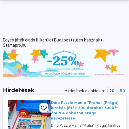
Egyéb játék eladó III. kerület Budapest (új és használt) -
Startapró.hu
Hirdetések
20
50
Hirdetések az oldalon:
Dino Puzzle Mania "Praha" (Prága)
kirakós játék 200 darabos 3000ft
óbua A dobozon prágai
nevezetessé
Dino Puzzle Mania "Praha" (Prága) kirakós