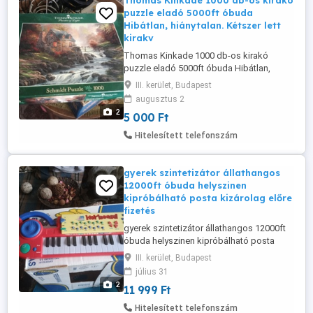
Thomas Kinkade 1000 db-os kirakó
puzzle eladó 5000ft óbuda
Hibátlan, hiánytalan. Kétszer lett
kirakv
Thomas Kinkade 1000 db-os kirakó
puzzle eladó 5000ft óbuda Hibátlan,
hiánytalan. Kétszer lett kirakva, kirakva
III. kerület, Budapest
15000ft az ára ömlesztve ahogyan a
augusztus 2
képeken látható 5000ft személyesen
2
5 000 Ft
óbudán lakcimemen
Hitelesített telefonszám
gyerek szintetizátor állathangos
12000ft óbuda helyszinen
kipróbálható posta kizárolag előre
fizetés
gyerek szintetizátor állathangos 12000ft
óbuda helyszinen kipróbálható posta
kizárolag előre fizetés után mpl
III. kerület, Budapest
csomagautomatába +3000ft személyes
július 31
átvétel óbudán lakcimemen 36 50 104
2
11 999 Ft
8272
Hitelesített telefonszám