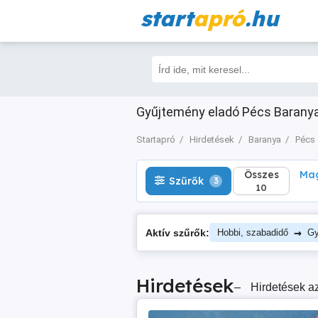
start
apró
.hu
Összes
Magá
Szűrők
3
10
Gyűjtemény eladó Pécs Baranya (
Startapró
Hirdetések
Baranya
Pécs
Összes
Mag
Szűrők
3
10
→
Aktív szűrők:
Hobbi, szabadidő
Gy
Hirdetések
–
Hirdetések az