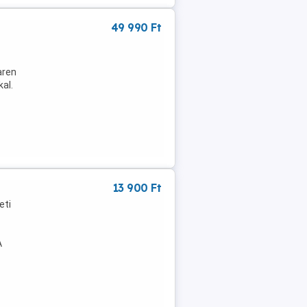
49 990 Ft
aren
al.
13 900 Ft
eti
A