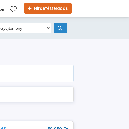
Hirdetésfeladás
kom