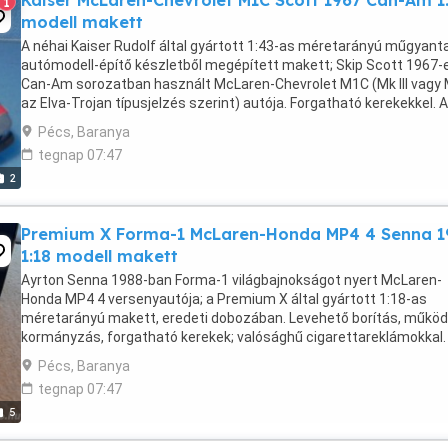
Kaiser McLaren-Chevrolet M1C Scott 1967 Can-Am 1
1
modell makett
A néhai Kaiser Rudolf által gyártott 1:43-as méretarányú műgyant
autómodell-építő készletből megépített makett; Skip Scott 1967-
Can-Am sorozatban használt McLaren-Chevrolet M1C (Mk III vagy
az Elva-Trojan típusjelzés szerint) autója. Forgatható kerekekkel. A
gyártói kódja: RL047. (Megegyezik ...
Pécs, Baranya
tegnap 07:47
2
Premium X Forma-1 McLaren-Honda MP4 4 Senna 1
1:18 modell makett
Ayrton Senna 1988-ban Forma-1 világbajnokságot nyert McLaren-
Honda MP4 4 versenyautója; a Premium X által gyártott 1:18-as
méretarányú makett, eredeti dobozában. Levehető borítás, műkö
kormányzás, forgatható kerekek; valósághű cigarettareklámokkal.
éven felülieknek ajánlott. A modell és a doboz ...
Pécs, Baranya
tegnap 07:47
5