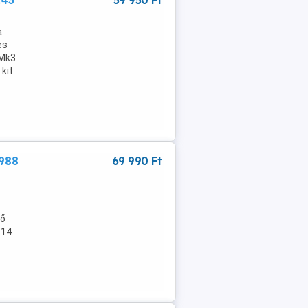
:43
59 950 Ft
a
es
 Mk3
 kit
988
69 990 Ft
dő
 14