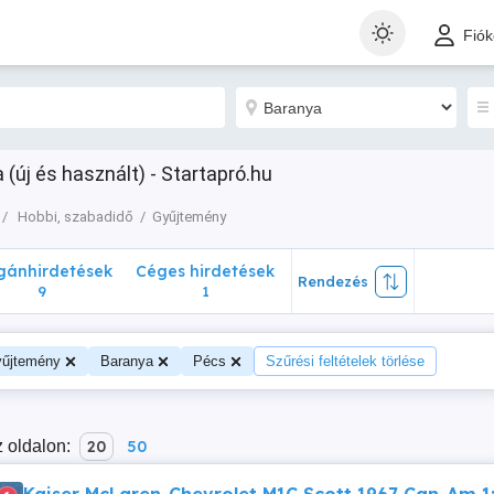
nhirdetések
Céges hirdetések
Rendezés
Fió
9
1
új és használt) - Startapró.hu
Hobbi, szabadidő
Gyűjtemény
ánhirdetések
Céges hirdetések
Rendezés
9
1
űjtemény
Baranya
Pécs
Szűrési feltételek törlése
 oldalon:
20
50