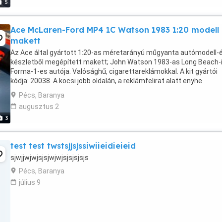
5
Ace McLaren-Ford MP4 1C Watson 1983 1:20 modell
makett
Az Ace által gyártott 1:20-as méretarányú műgyanta autómodell-é
készletből megépített makett; John Watson 1983-as Long Beach-
Forma-1-es autója. Valósághű, cigarettareklámokkal. A kit gyártói
kódja: 20038. A kocsi jobb oldalán, a reklámfelirat alatt enyhe
ragasztócsík van. Személyesen átvehető ...
Pécs, Baranya
augusztus 2
3
test test twstsjjsjssiwiieidieieid
sjwjjwjwjsjsjwjwjsjsjsjsjs
Pécs, Baranya
július 9