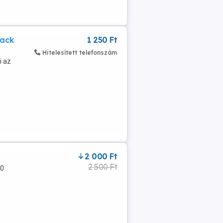
lack
1 250 Ft
Hitelesített telefonszám
i az
2 000 Ft
2 500 Ft
20