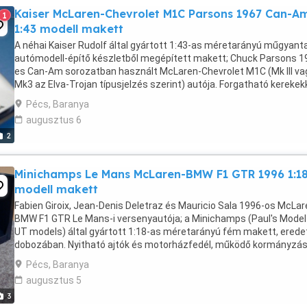
Kaiser McLaren-Chevrolet M1C Parsons 1967 Can-A
1
1:43 modell makett
A néhai Kaiser Rudolf által gyártott 1:43-as méretarányú műgyant
autómodell-építő készletből megépített makett; Chuck Parsons 1
es Can-Am sorozatban használt McLaren-Chevrolet M1C (Mk III va
Mk3 az Elva-Trojan típusjelzés szerint) autója. Forgatható kerekekk
A kit gyártói kódja: RL051. (Megegyezik ...
Pécs, Baranya
augusztus 6
2
Minichamps Le Mans McLaren-BMW F1 GTR 1996 1:1
modell makett
Fabien Giroix, Jean-Denis Deletraz és Mauricio Sala 1996-os McLar
BMW F1 GTR Le Mans-i versenyautója; a Minichamps (Paul's Model
UT models) által gyártott 1:18-as méretarányú fém makett, erede
dobozában. Nyitható ajtók és motorházfedél, működő kormányzás
forgatható kerekek. Gyártói kód: 39622 ...
Pécs, Baranya
augusztus 5
3