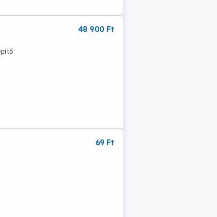
48 900 Ft
pítő
i
69 Ft