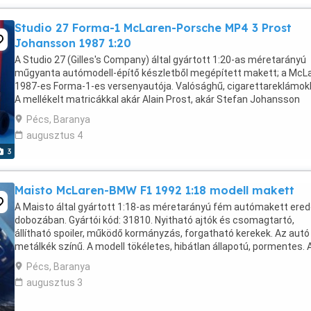
Studio 27 Forma-1 McLaren-Porsche MP4 3 Prost
Johansson 1987 1:20
A Studio 27 (Gilles's Company) által gyártott 1:20-as méretarányú
műgyanta autómodell-építő készletből megépített makett; a McL
1987-es Forma-1-es versenyautója. Valósághű, cigarettareklámokk
A mellékelt matricákkal akár Alain Prost, akár Stefan Johansson
autójává lehet alakítani. A kit gyártói ...
Pécs, Baranya
augusztus 4
3
Maisto McLaren-BMW F1 1992 1:18 modell makett
A Maisto által gyártott 1:18-as méretarányú fém autómakett ered
dobozában. Gyártói kód: 31810. Nyitható ajtók és csomagtartó,
állítható spoiler, működő kormányzás, forgatható kerekek. Az autó
metálkék színű. A modell tökéletes, hibátlan állapotú, pormentes. 
doboz élein némi kopás látható. Személyesen ...
Pécs, Baranya
augusztus 3