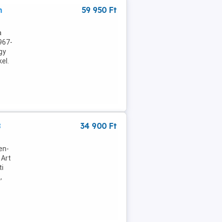
m
59 950 Ft
a
967-
gy
el.
8
34 900 Ft
en-
 Art
ti
,