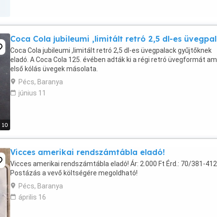
Coca Cola jubileumi ,limitált retró 2,5 dl-es üvegpa
Coca Cola jubileumi ,limitált retró 2,5 dl-es üvegpalack gyűjtőknek
eladó. A Coca Cola 125. évében adták ki a régi retró üvegformát am
első kólás üvegek másolata.
Pécs, Baranya
június 11
10
Vicces amerikai rendszámtábla eladó!
Vicces amerikai rendszámtábla eladó! Ár: 2.000 Ft Érd.: 70/381-41
Postázás a vevő költségére megoldható!
Pécs, Baranya
április 16