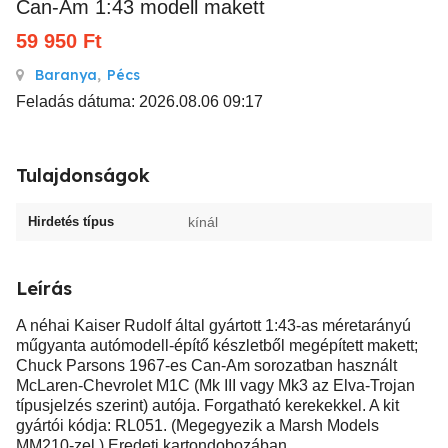
Can-Am 1:43 modell makett
59 950
Ft
Baranya
,
Pécs
Feladás dátuma: 2026.08.06 09:17
Tulajdonságok
Hirdetés típus
kínál
Leírás
A néhai Kaiser Rudolf által gyártott 1:43-as méretarányú
műgyanta autómodell-építő készletből megépített makett;
Chuck Parsons 1967-es Can-Am sorozatban használt
McLaren-Chevrolet M1C (Mk III vagy Mk3 az Elva-Trojan
típusjelzés szerint) autója. Forgatható kerekekkel. A kit
gyártói kódja: RL051. (Megegyezik a Marsh Models
MM210-zel.) Eredeti kartondobozában.