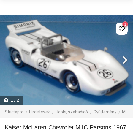
1
1
/ 2
Startapro
Hirdetések
Hobbi, szabadidő
Gyűjtemény
Modell
Kaiser McLaren-Chevrolet M1C Parsons 1967