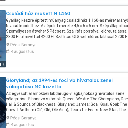
előreutalással 2800 Ft utánvéttel 4200 Ft Szállítás GLS-sel: előre
utalással 2200 Ft utánvéttel 3400 Ft
Családi ház makett N 1:160
Gyárilag készre épített műanyag családi ház 1:160-as méretarány
N vasútmodellhez. Az épület mérete 4,5 x 6 x 5 cm. Szép állapotba
Személyesen átvehető Pécsett. Szállítás postával: előreutalással
2800 Ft utánvéttel 4200 Ft Szállítás GLS-sel: előreutalással 2200 F
utánvéttel 3400 Ft
Pécs, Baranya
4 augusztus
2
Gloryland; az 1994-es foci vb hivatalos zenei
válogatása MC kazetta
Az egyesült államokbeli labdarúgó-világbajnokság hivatalos zenei
válogatása. Elhangzó számok: Queen: We Are The Champions; Dar
Hall & Sounds of Blackness: Gloryland; James: Goal, Goal, Goal; The
Crowd: Anthem (Olé, Olé, Olé Aida); Tears for Fears: New Star; The
Moody Blues: This Is The Moment; Fleetwodd Mac: Blow By Blow; S
Pécs, Baranya
Azzure: Italia Ancora; Jon Bon Jovi: Blaze Of Glory; Tina Turner: Th
4 augusztus
Best; Gary Glitter: Rock 'N' Roll '94; Kool & The Gang: Celebration;