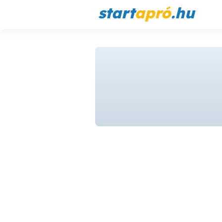
start
apró
.hu