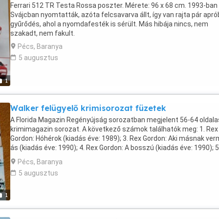
megszokott drámaisággal, élénk szóképekkel és érdekes
Ferrari 512 TR Testa Rossa poszter. Mérete: 96 x 68 cm. 1993-ban
karakterekkel." Puhatáblás Terjedelem: 160 oldal Méret: 15 x 21 cm
Svájcban nyomtatták, azóta felcsavarva állt, így van rajta pár apr
Személyesen átvehető Pécsett; budapesti átvétel is megoldható.
gyűrődés, ahol a nyomdafesték is sérült. Más hibája nincs, nem
Szállítás postával: előreutalás után 950 Ft
szakadt, nem fakult.
Pécs, Baranya
5 augusztus
1
Walker felügyelő krimisorozat füzetek
A Florida Magazin Regényújság sorozatban megjelent 56-64 oldala
krimimagazin sorozat. A következő számok találhatók meg: 1. Rex
Gordon: Hóhérok (kiadás éve: 1989); 3. Rex Gordon: Aki másnak ve
ás (kiadás éve: 1990); 4. Rex Gordon: A bosszú (kiadás éve: 1990); 5
James Roycroft: Gyilkosság osztályon felül (kiadás éve: 1990). A
Pécs, Baranya
füzetek mérete: 14 x 20 cm. Mindegyik kitűnő állapotban; hiánytala
5 augusztus
szakadás-, gyűrődés- és firkamentes. (Az ár a teljes kollekcióra
vonatkozik. Egyes példányok külön megbeszélés alapján.)
Személyesen átvehető Pécsett. Szállítás postával: előre utalás u
1
1000 Ft