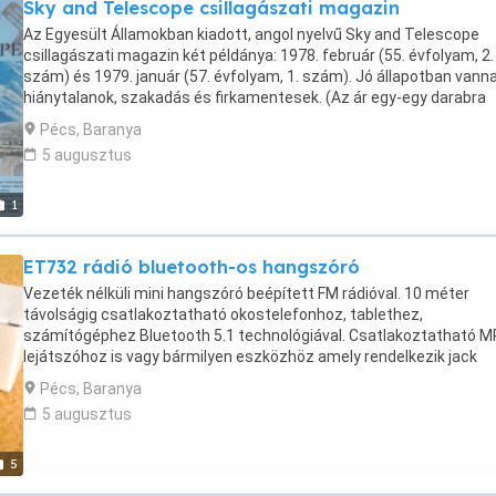
Sky and Telescope csillagászati magazin
Az Egyesült Államokban kiadott, angol nyelvű Sky and Telescope
csillagászati magazin két példánya: 1978. február (55. évfolyam, 2.
szám) és 1979. január (57. évfolyam, 1. szám). Jó állapotban vanna
hiánytalanok, szakadás és firkamentesek. (Az ár egy-egy darabra
vonatkozik.)
Pécs, Baranya
5 augusztus
1
ET732 rádió bluetooth-os hangszóró
Vezeték nélküli mini hangszóró beépített FM rádióval. 10 méter
távolságig csatlakoztatható okostelefonhoz, tablethez,
számítógéphez Bluetooth 5.1 technológiával. Csatlakoztatható 
lejátszóhoz is vagy bármilyen eszközhöz amely rendelkezik jack
csatlakozóval. Van rajta továbbá USB port, micro SD TF kártyaolva
Pécs, Baranya
beépített mikrofonnal a telefonkihangosításra is alkalmas. Funkció
5 augusztus
visszajelzés beszédhanggal (angolul). Színváltó LED világítás. A
mellékelt mikro USB kábellel tölthető; üzemidő: 2 óra. Teljesítmény:
Méret: 15,5 x 5,5 x 5 cm; súly: 150 g. Eredeti csomagolásában;
5
vadonatúj, használatlan. Személyesen átvehető Pécsett. Szállítá