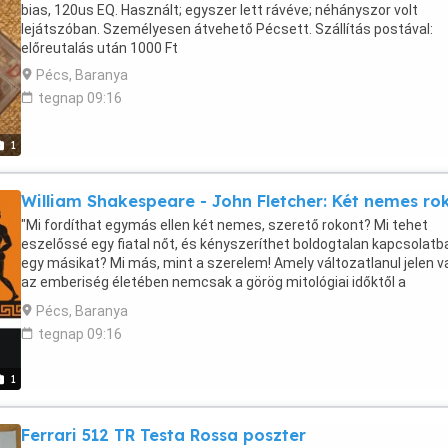
bias, 120us EQ. Használt; egyszer lett rávéve; néhányszor volt
lejátszóban. Személyesen átvehető Pécsett. Szállítás postával:
előreutalás után 1000 Ft
Pécs, Baranya
tegnap 09:16
1
William Shakespeare - John Fletcher: Két nemes ro
"Mi fordíthat egymás ellen két nemes, szerető rokont? Mi tehet
eszelőssé egy fiatal nőt, és kényszeríthet boldogtalan kapcsolatb
egy másikat? Mi más, mint a szerelem! Amely változatlanul jelen v
az emberiség életében nemcsak a görög mitológiai időktől a
reneszánsz Angliáig, mint ezen darabban, hanem azóta is, egésze
Pécs, Baranya
modern világunkig. Szeretetről, különböző barátságokról és
tegnap 09:16
szerelmekről, majdnem esküvőkről és majdnem párbajokról szól ez
"nedvességgel átitatott" tragikomédia. Mert ne várjunk szirupos
szerelmi történetet; Shakespeare azért Shakespeare, hogy ezen
1
utolsó ismert - és méltatlanul (kényes mondandója miatt) mellőzöt
alkotásában, John Fletcherrel együtt, bemutassa e sokat magaszt
Ferrari 512 TR Testa Rossa poszter
érzelem mindent elsöprő, legrombolóbb, legpusztítóbb arcát, a től