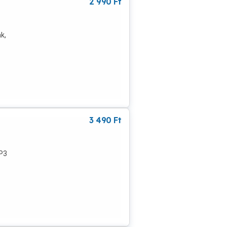
2 990
Ft
k,
3 490
Ft
MP3
só. A
-
 3 W.
s