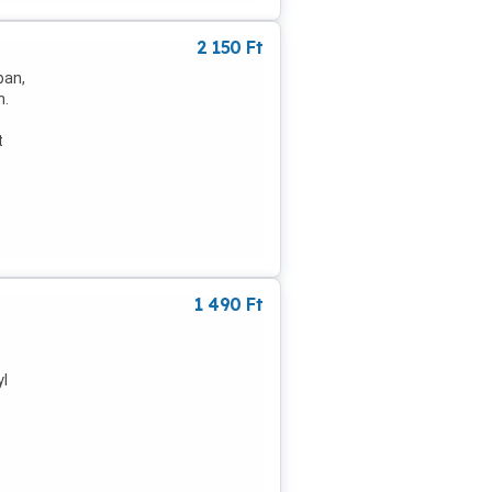
2 150
Ft
ban,
n.
t
1 490
Ft
yl
telle
e