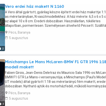
postával: előreutalással 2800 Ft utánvéttel 4200 Ft Szállítás GLS-s
Vero erdei ház makett N 1:160
előreutalással 2200 Ft utánvéttel 3400 Ft
A Vero által gyártott, gyárilag készre épített erdei ház makettje 1:
as méretarányban, N vasútmodellekhez. A ház mérete: 6,5 x 6 x 5 
az alapé 10 x 8 cm. Eredeti dobozában. Használatlan, tökéletes
állapotban, pormentesen. Személyesen átvehető Pécsett. Szállít
postával: előreutalással 2800 Ft utánvéttel 4200 Ft Szállítás GLS-s
Pécs, Baranya
előreutalással 2200 Ft utánvéttel 3400 Ft
5 augusztus
2
Minichamps Le Mans McLaren-BMW F1 GTR 1996 1:1
modell makett
Fabien Giroix, Jean-Denis Deletraz és Mauricio Sala 1996-os McLar
BMW F1 GTR Le Mans-i versenyautója; a Minichamps (Paul's Model
UT models) által gyártott 1:18-as méretarányú fém makett, erede
dobozában. Nyitható ajtók és motorházfedél, működő kormányzás
forgatható kerekek. Gyártói kód: 39622 530133653. 14 éven felülie
Pécs, Baranya
ajánlott. A modell oldalán a festett rajtszám enyhén elengedett, 
5 augusztus
hibája nincs, pormentes. A doboz enyhén napszítta, ablaka kissé
3
hullámos. Személyesen átvehető Pécsett. Szállítás postával: