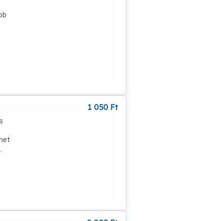
óbb
1 050
Ft
s
rmet
.
n,
tán