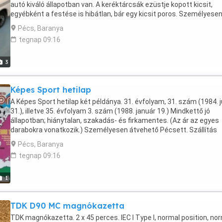
autó kiváló állapotban van. A keréktárcsák ezüstje kopott kicsit,
egyébként a festése is hibátlan, bár egy kicsit poros. Személyese
átvehető Pécsett. Szállítás postával: előreutalással 2800 Ft utánv
Pécs, Baranya
4200 Ft Szállítás GLS-sel: előreutalással 2200 Ft utánvéttel 3400 F
tegnap 09:16
3
Képes Sport hetilap
A Képes Sport hetilap két példánya. 31. évfolyam, 31. szám (1984. j
31.), illetve 35. évfolyam 3. szám (1988. január 19.) Mindkettő jó
állapotban; hiánytalan, szakadás- és firkamentes. (Az ár az egyes
darabokra vonatkozik.) Személyesen átvehető Pécsett. Szállítás
postával: előreutalás után 1000 Ft
Pécs, Baranya
tegnap 09:16
1
TDK D90 MC magnókazetta
TDK magnókazetta. 2 x 45 perces. IEC I Type I, normal position, no