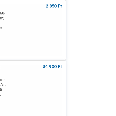
el:
2 850
Ft
160-
cm;
ás
el:
34 900
Ft
8
en-
 Art
ti
,
knek
más