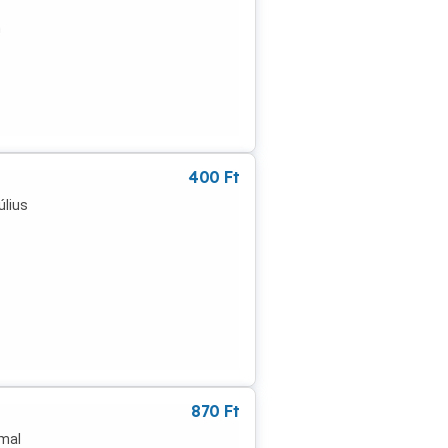
n
éttel
t
400
Ft
úlius
870
Ft
rmal