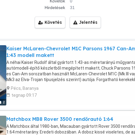
Követők
0
Hirdetések
31
Követés
Jelentés
Kaiser McLaren-Chevrolet M1C Parsons 1967 Can-A
1:43 modell makett
A néhai Kaiser Rudolf által gyártott 1:43-as méretarányú műgyant
autómodell-építő készletből megépített makett; Chuck Parsons 1
es Can-Am sorozatban használt McLaren-Chevrolet M1C (Mk III va
Mk3 az Elva-Trojan típusjelzés szerint) autója. Forgatható kerekekk
A kit gyártói kódja: RL051. (Megegyezik a Marsh Models MM210-zel
Pécs, Baranya
Eredeti kartondobozában. A modell pormentes, tökéletes állapotb
tegnap 09:17
Személyesen átvehető Pécsett. Szállítás postával: előreutalással
2
2800 Ft utánvéttel 4200 Ft Szállítás GLS-sel: előreutalással 2200 F
utánvéttel 3400 Ft
Matchbox MB8 Rover 3500 rendőrautó 1:64
A Matchbox által 1980-ban, Macauban gyártott Rover 3500 rendőr
1:64 méretarány. Eredeti dobozában. A doboz kissé viseletes, de a