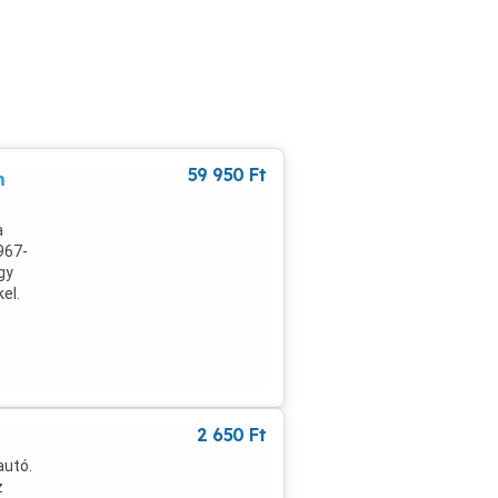
59 950
Ft
m
a
967-
gy
el.
.)
an.
t
2 650
Ft
autó.
z