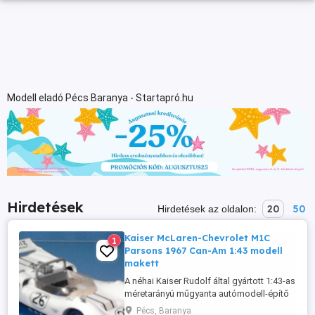
Modell eladó Pécs Baranya - Startapró.hu
Hirdetések
20
50
Hirdetések az oldalon:
Kaiser McLaren-Chevrolet M1C
1
Parsons 1967 Can-Am 1:43 modell
makett
A néhai Kaiser Rudolf által gyártott 1:43-as
méretarányú műgyanta autómodell-építő
készletből megépített makett; Chuck
Pécs, Baranya