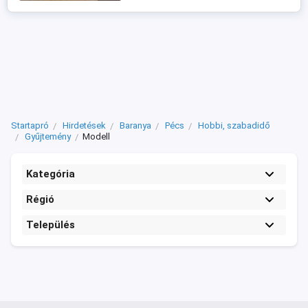
felülieknek ajánlott. A modell és a doboz
...
Startapró
Hirdetések
Baranya
Pécs
Hobbi, szabadidő
Gyűjtemény
Modell
Kategória
Régió
Település