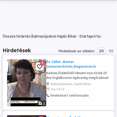
Összes hirdetés Balmazújváros Hajdú-Bihar - Startapró.hu
Hirdetések
20
50
Hirdetések az oldalon:
Én Időm ,Bemer
4
Immunerősítés,Regeneráció
Kedves Érdeklődő! Nevem Icus Közel 20
éve foglalkozom egészség megőrzéssel
,mint ápolónő és masszőr valamint Bemer
Balmazújváros, Hajdú-Bihar
Partner amit saját tapasztalataim alapján
ma 14:13
használok és ajánlom minden kedves
Hitelesített telefonszám
Vendégemnek akinek fontos az
egészsége. A Bemer egy Orvos technikai
2
eszköz,amely támogatja a szervezet
öngyógyító ...