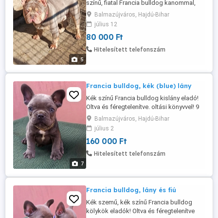
színű, fiatal Francia bulldog kanommal,
fedeztetést vállalunk! A kutya csak
Balmazújváros, Hajdú-Bihar
mesterséges úton fedez! (előre
július 12
egyeztetés, telefonon) Fedezési díj:
80 000 Ft
80000Ft. Helyileg: Hajdú-B. megye.
Hitelesített telefonszám
5
Francia bulldog, kék (blue) lány
Kék színű Francia bulldog kislány eladó!
Oltva és féregtelenítve. oltási könyvvel! 9
hetes múlt, mindenevő! Várhatóan kisebb
Balmazújváros, Hajdú-Bihar
termetű lesz! Törzskönyve nem lesz a
július 2
kutyusnak! Ár: 160000Ft. A kutya
160 000 Ft
chippezése, a leendő gazdival előzetesen
leegyeztetve történik! (a vételárat nem
Hitelesített telefonszám
tartalmazza!) Videot és több ...
7
Francia bulldog, lány és fiú
Kék szemű, kék színű Francia bulldog
kölykök eladók! Oltva és féregtelenítve