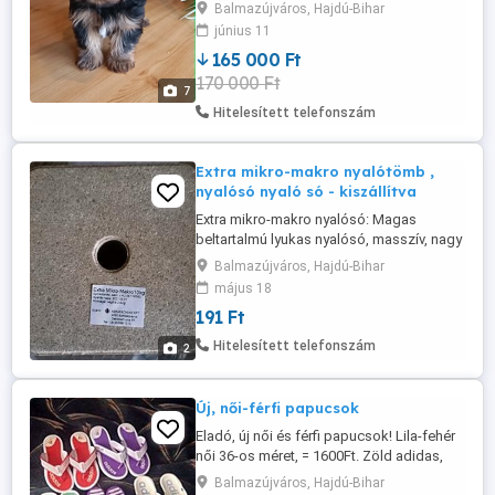
eladó! Már elvihető korú, 9. hetes, oltva-
Balmazújváros, Hajdú-Bihar
féregtelenítve! Méretét tekintve, várhatóan
június 11
mini testmagasságú lesz! A kiskutyát, dús
165 000 Ft
szőrzet, rövid orr, rövid láb és rövid fül
170 000 Ft
jellemzi. Sérvmentes, harapása jó!
7
Törzskönyve ...
Hitelesített telefonszám
Extra mikro-makro nyalótömb ,
nyalósó nyaló só - kiszállítva
Extra mikro-makro nyalósó: Magas
beltartalmú lyukas nyalósó, masszív, nagy
nyomással préselt, ezért időtállóbb.
Balmazújváros, Hajdú-Bihar
Kiszerelés: 960 kg raklap 8 kg-os tömbök.
május 18
Felhasználás: sózóládában az állatok elé
191 Ft
téve. Elegendő ivóvíz mindig álljon
rendelkezésre! Juhok, kecskék,
Hitelesített telefonszám
2
szarvasmarhák, lovak és vadak részére!
Összetétel: Ca: ...
Új, női-férfi papucsok
Eladó, új női és férfi papucsok! Lila-fehér
női 36-os méret, = 1600Ft. Zöld adidas,
39-es méret, = 2700Ft. Fehér adidas,
Balmazújváros, Hajdú-Bihar