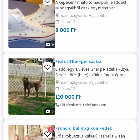
A képeken látható tornacipők, eladóak!
Mindegyikből csak egy méret van!
MÉRETEK! -Magas szárú FEHÉR: 36-s. -
Balmazújváros, Hajdú-Bihar
Magas szárú FEKETE: 37-s -Rövid szárú
július 12
KÉK: 39-s. -Rövid szárú FEHÉR: 40-s. -
8 000 Ft
Magas szárú TEREP: 40-s. -Magas szárú
Drapp: 41-s. Postázom is! (az ár, a posta
költséget nem tartalmazza) Telefonon ...
6
Fiatal Shar-pei szuka
Eladó, egy 1,5 éves Shar pei szuka kutya.
Színe: sötét (blue) szürke. (most éppen
vedlik) Oltott, chippelt kutyus, oltási
Balmazújváros, Hajdú-Bihar
könyvvel! Törzskönyve nincs! Csak az
július 12
udvaron érzi jól magát, kennelben nem!
110 000 Ft
Nyugodt, csendes, játékos kutya, más
kutyákkal kijön! Ár: 110000Ft. Csak jó
Hitelesített telefonszám
helyre, telefonos egyeztetés ...
5
Francia bulldog kan Fedez
1
Erős, robusztus külsejű, Isabella & Tan