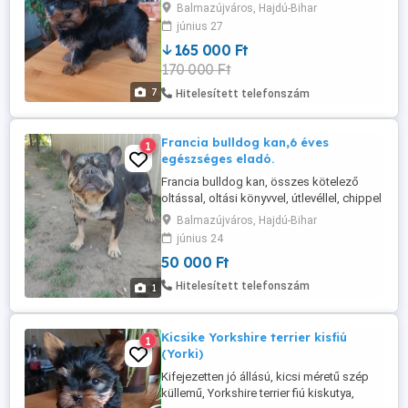
eladó! 10 hetes, oltva-féregtelenítve! Anya,
Balmazújváros, Hajdú-Bihar
apa kis termetű. A kiskutyát, rövid láb,
június 27
rövid orr és dús szőrzet jellemzi. Nem
165 000 Ft
sérves, harapása jó! Törzskönyve nem
170 000 Ft
lesz a kutyusnak. A chipp beültetése, a
leendő gazdival leegyeztetve ...
7
Hitelesített telefonszám
Francia bulldog kan,6 éves
1
egészséges eladó.
Francia bulldog kan, összes kötelező
oltással, oltási könyvvel, útlevéllel, chippel
eladó.
Balmazújváros, Hajdú-Bihar
június 24
50 000 Ft
Hitelesített telefonszám
1
Kicsike Yorkshire terrier kisfiú
1
(Yorki)
Kifejezetten jó állású, kicsi méretű szép
küllemű, Yorkshire terrier fiú kiskutya,