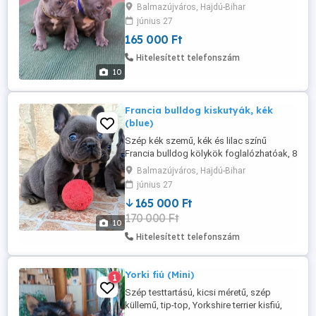
vannak!űűűű Jelenleg 9. hetesek,
Balmazújváros, Hajdú-Bihar
gazdisodhatnak! Méretüket tekintve,
június 27
várhatóan kisebb termetűek lesznek!
165 000 Ft
Törzskönyvük nem lesz! A kiskutya
chippeltetése, a leendő gazdival
Hitelesített telefonszám
előzetesen leegyeztetve történik! Videot
10
és több fotót, ...
Francia bulldog kiskutyák, kék
(blue)
Szép kék szemű, kék és lilac színű
Francia bulldog kölykök foglalózhatóak, 8
hetes koruk után elvihetőek lesznek, oltva-
Balmazújváros, Hajdú-Bihar
féregtelenítve! Méretüket tekintve,
június 27
várhatóan kisebb termetűek lesznek!
165 000 Ft
Sérvmentesek, harapásuk jó!
170 000 Ft
Törzskönyvük nem lesz a kutyusoknak. A
10
kutya bechippeltetése, a leendő gazdival
Hitelesített telefonszám
előzetesen ...
Yorki fiú (Mini)
1
Szép testtartású, kicsi méretű, szép
küllemű, tip-top, Yorkshire terrier kisfiú,