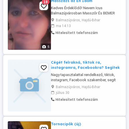
Masszázs az Én Időm
18
Kedves Érdeklődő! Nevem Icus
Balmazújvárosban Masszőr És BEMER
Partner ként Dolgozom Férfiakat
Balmazújváros, Hajdú-Bihar
,hölgyeket, Párokat ,egyaránt
ma 14:13
fogadok,Több mint 10 éves tapasztalattal
Hitelesített telefonszám
mögöttem.Az Én Időm Egészség
Stúdiómba Várlak szeretettel,amennyiben
szeretnéd magad átadni a
5
kényeztetésnek ahol te vagy a központ ...
Cégét felrakná, tiktok ra,
instagramra, Facebookra? Segítek
Nagy tapasztalattal rendelkező, tiktok,
instagram, Facebook szakember, segít
megreklámozni cégét. 06703842651
Balmazújváros, Hajdú-Bihar
július 30
Hitelesített telefonszám
Tornacipők (új)