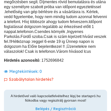
megőrzésben segít. Díjmentes rövid bemutatásra és utána
egy személyre szabott próba van időpont egyeztetéssel
.lehetőség van gép bérlésre és a vásárlásra is. Kérlek,
vedd figyelembe, hogy nem mindig tudom azonnal felvenni
a telefont. Hívj többször ahogy tudom felveszem.Időpont
foglalással dolgozom legalább az érkezésed előtt 1
nappal.telefonon.Csendes környék ,Ingyenes
Parkolás.Fürdő szoba.Csak is szám kijelzett hívást veszek
fel.!!Hétköznap :reggel 6-este 19 ig Ünnep napon is
dolgozom ha Előre bejelentkezel !! ,Üzenetekre nem
válaszolok! Csak is telefonon.Várom hívásod Icus
Hirdetés azonosító
: 1752696842
Megtekintések:
0
Szabálytalan hirdetés?
A hirdetővel való kapcsolatfelvételhez lépj be startapró.hu
fiókodba vagy regisztrálj gyorsan most!
Belépés / Regisztráció