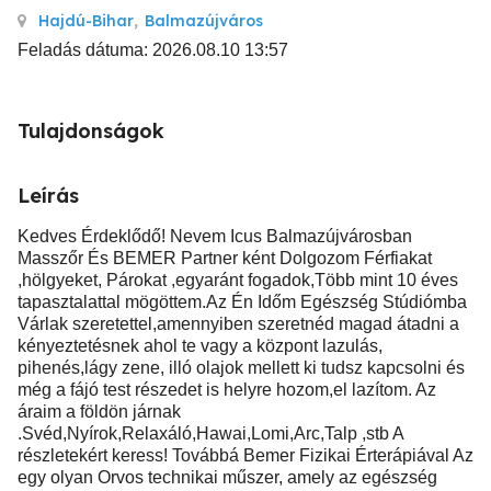
Hajdú-Bihar
,
Balmazújváros
Feladás dátuma: 2026.08.10 13:57
Tulajdonságok
Leírás
Kedves Érdeklődő! Nevem Icus Balmazújvárosban
Masszőr És BEMER Partner ként Dolgozom Férfiakat
,hölgyeket, Párokat ,egyaránt fogadok,Több mint 10 éves
tapasztalattal mögöttem.Az Én Időm Egészség Stúdiómba
Várlak szeretettel,amennyiben szeretnéd magad átadni a
kényeztetésnek ahol te vagy a központ lazulás,
pihenés,lágy zene, illó olajok mellett ki tudsz kapcsolni és
még a fájó test részedet is helyre hozom,el lazítom. Az
áraim a földön járnak
.Svéd,Nyírok,Relaxáló,Hawai,Lomi,Arc,Talp ,stb A
részletekért keress! Továbbá Bemer Fizikai Érterápiával Az
egy olyan Orvos technikai műszer, amely az egészség