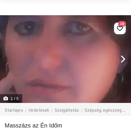
18
1
/ 5
Startapro
Hirdetések
Szolgáltatás
Szépség, egészség
M
Masszázs az Én Időm