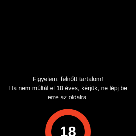
Hölgyet keresek
Türelmes hölgyet asszonyt keresek aki
lakásra jönne. Diszkréció elvárt és adott
Csak fényképes levelet várok.
Pápa, Veszprém
június 10
Figyelem, felnőtt tartalom!
Ha nem múltál el 18 éves, kérjük, ne lépj be
Startapró
Hirdetések
Veszprém
Pápa
Erotikus
erre az oldalra.
Alkalmi partner keresés (18+)
Kategória
Alkalmi partner keresés (18+)
18