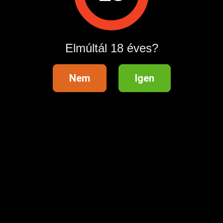
Régió
Település
Elmúltál 18 éves?
Nem
Igen
Hasznos információk
Súgóközpont
Fizetési tudnivalók és díjtáblázat
Hirdetési szabályzat
Felhasználási feltételek
Adatvédelmi beállítások
Ügyfélszolgálat
Marketing