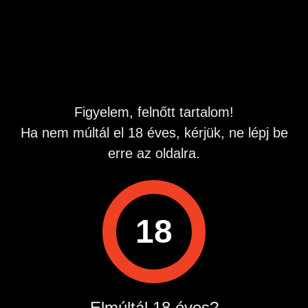
utasításra kényeztetni. Minél perverzebb vagy annál jobb!
Hirdetés azonosító
: 1701197605
Megtekintések:
0
Szabálytalan hirdetés?
Figyelem, felnőtt tartalom!
Ha nem múltál el 18 éves, kérjük, ne lépj be
A hirdetővel való kapcsolatfelvételhez lépj be startapró.hu
fiókodba vagy regisztrálj gyorsan most!
erre az oldalra.
Belépés / Regisztráció
18
Hirdetés megosztása
Elmúltál 18 éves?