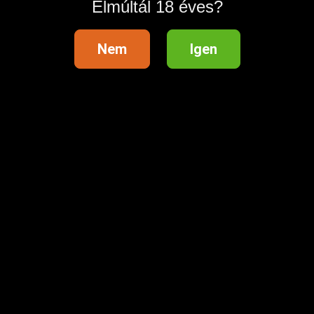
Elmúltál 18 éves?
Nem
Igen
💖 25% kedvezményt kaptál