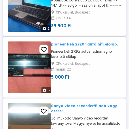
Notebook Core 2 duo 2x 1,66 ghz !!!!!!!!! -
14,1 tft - - 80 gb , - szalon állapot !!!! -- - -- --
-- - budapest !!! - - - - dvd olvasó - cd iró !
XIV. kerület, Budapest
1024 mb ram, wi-fi !!!! akku jó ! Kártya
június 14
ólvasó ! 10/100 lan, 4 db usb , - 39.900 Ft-
39 900 Ft
ért vihető ! Jó akku ! _____ Látogass el a
2
weboldalra ! ______ ...
pioneer keh 2720r autó hifi előlap.
Pioneer keh 2720r autós rádiómagnó
levehető előlap.
XIV. kerület, Budapest
május 22
5 000 Ft
3
Sanyo video recorder!Eladó vagy
csere!
Jól működő Sanyo video recorder
távirányítóval,Magyarnyelvü leírássa!Eladó
vagy csere!