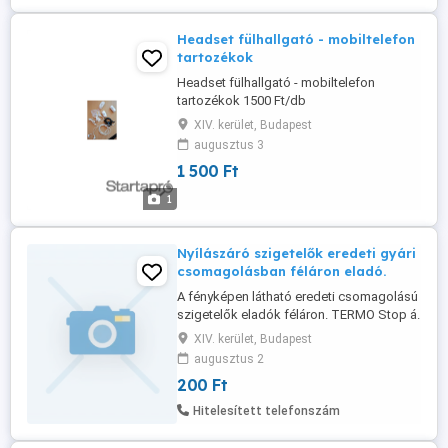
Headset fülhallgató - mobiltelefon
tartozékok
Headset fülhallgató - mobiltelefon
tartozékok 1500 Ft/db
XIV. kerület, Budapest
augusztus 3
1 500 Ft
1
Nyílászáró szigetelők eredeti gyári
csomagolásban féláron eladó.
A fényképen látható eredeti csomagolású
szigetelők eladók féláron. TERMO Stop á.
200-Ft csomag. C 530 EPDM DOMO-
XIV. kerület, Budapest
DICHTUNG á.3800Ft csomag.
augusztus 2
200 Ft
Hitelesített telefonszám