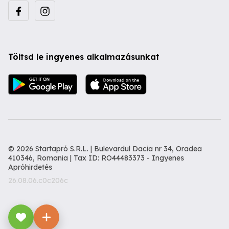
Töltsd le ingyenes alkalmazásunkat
© 2026 Startapró S.R.L. | Bulevardul Dacia nr 34, Oradea
410346, Romania | Tax ID: RO44483373 -
Ingyenes
Apróhirdetés
26.08.06.c0c206c