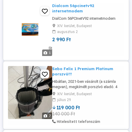
Dialcom 56pcinetv92
internetmodem
DialCom 56PCInetV92 internetmodem
XIV. kerület, Budapest
augusztus 2
2 990 Ft
1
Sebo Felix 1 Premium Platinum
porszvó!!!
Hibátlan, 2021-ben vásárolt (a számla
megvan), megkímélt porszívó eladó. 4
éves jótállással árulták, eddig semm baja
XIV. kerület, Budapest
nem volt, nem véletlen a hosszú jótállási
július 29
idő. Új ára kissé horror: 280 ezer ft...
119 000 Ft
Kérésre küldök még fotókat, és bővebb
140 000 Ft
termékleírást. Zuglóban vehető át.
7
Hitelesített telefonszám