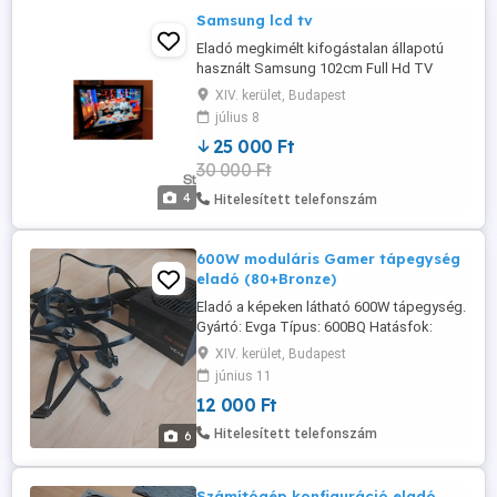
Samsung lcd tv
Eladó megkimélt kifogástalan állapotú
használt Samsung 102cm Full Hd TV
Távirányítóval.
XIV. kerület, Budapest
július 8
25 000 Ft
30 000 Ft
4
Hitelesített telefonszám
600W moduláris Gamer tápegység
eladó (80+Bronze)
Eladó a képeken látható 600W tápegység.
Gyártó: Evga Típus: 600BQ Hatásfok:
80+Bronze Teljesítmény: 600W Venti:
XIV. kerület, Budapest
12cm Fix csatlakozók: 20+4 pines alplapi
június 11
csatlakozó 4+4 pines CPU csatlakozó
12 000 Ft
Moduláris csatlakozók (kábelenként): - 2
db 6+2 VGA csatlakozó - 3 db SATA
Hitelesített telefonszám
6
csatlakozó - 3 db SATA csatlakozó - 3 ...
Számítógép konfiguráció eladó