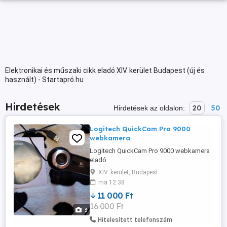
Elektronikai és műszaki cikk eladó XIV. kerület Budapest (új és
használt) - Startapró.hu
Hirdetések
20
50
Hirdetések az oldalon:
Logitech QuickCam Pro 9000
webkamera
Logitech QuickCam Pro 9000 webkamera
eladó
https://www.arukereso.hu/webkamera-
XIV. kerület, Budapest
c3113/logitech/quickcam-pro-9000-
ma 12:38
p17461544/#termek-leiras Ár: 11000 ft.
11 000 Ft
M:06702966826
16 000 Ft
3
Hitelesített telefonszám