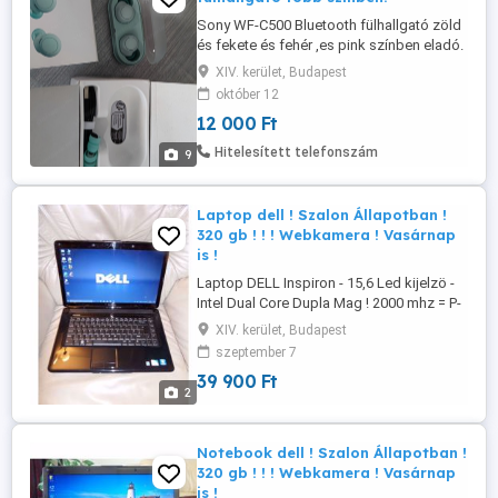
Sony WF-C500 Bluetooth fülhallgató zöld
és fekete és fehér ,es pink színben eladó.
Usb kábellel, leírással, dobozában.
XIV. kerület, Budapest
12ezer,de alkuképes.
október 12
12 000 Ft
Hitelesített telefonszám
9
Laptop dell ! Szalon Állapotban !
320 gb ! ! ! Webkamera ! Vasárnap
is !
Laptop DELL Inspiron - 15,6 Led kijelzö -
Intel Dual Core Dupla Mag ! 2000 mhz = P-
4, 6 ghz ! Webkamera ! - Szalon
XIV. kerület, Budapest
Állapotban ! ! ! - 2 gb ram - 320 gb, dvd író
szeptember 7
!!! - - - - - wi-fi ! Bluetooth ! - - - 3 db usb ! -
39 900 Ft
Kártyaólvasó ! 10/100 Lan hálo kártya !
2
39.900 Ft- ért vihető ! __ - __ Látogass ...
Notebook dell ! Szalon Állapotban !
320 gb ! ! ! Webkamera ! Vasárnap
is !