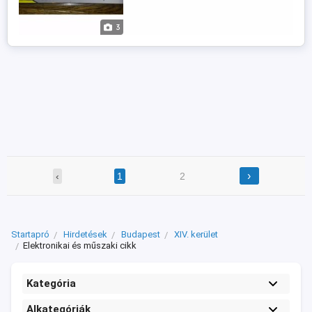
3
›
‹
1
2
Startapró
Hirdetések
Budapest
XIV. kerület
Elektronikai és műszaki cikk
Kategória
Alkategóriák