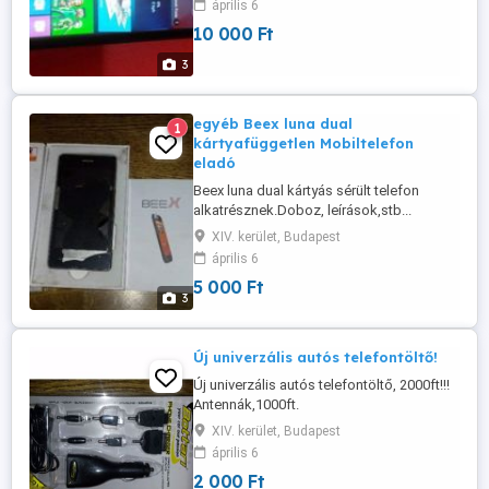
április 6
10 000 Ft
3
egyéb Beex luna dual
1
kártyafüggetlen Mobiltelefon
eladó
Beex luna dual kártyás sérült telefon
alkatrésznek.Doboz, leírások,stb...
XIV. kerület, Budapest
április 6
5 000 Ft
3
Új univerzális autós telefontöltő!
Új univerzális autós telefontöltő, 2000ft!!!
Antennák,1000ft.
XIV. kerület, Budapest
április 6
2 000 Ft