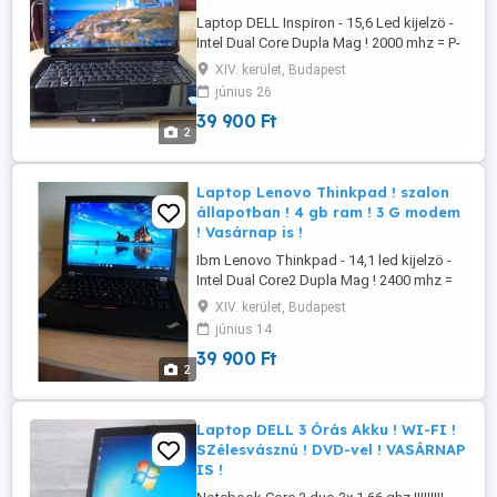
Laptop DELL Inspiron - 15,6 Led kijelzö -
Intel Dual Core Dupla Mag ! 2000 mhz = P-
4, 6 ghz ! Webkamera ! - Szalon
XIV. kerület, Budapest
Állapotban ! ! ! - 2 gb ram - 320 gb, dvd író
június 26
!!! - - - - - wi-fi ! Bluetooth ! - - - 3 db usb ! -
39 900 Ft
Kártyaólvasó ! 10/100 Lan hálo kártya !
2
39.900 Ft- ért vihető ! __ - __ Látogass ...
Laptop Lenovo Thinkpad ! szalon
állapotban ! 4 gb ram ! 3 G modem
! Vasárnap is !
Ibm Lenovo Thinkpad - 14,1 led kijelzö -
Intel Dual Core2 Dupla Mag ! 2400 mhz =
P-4, 6 ghz ! - 4 gb ram ! ! ! - 250 gb, dvd író
XIV. kerület, Budapest
!!! - - Beépitett 3G Modem ! wi-fi ! Bluetooth
június 14
! - - - Jó akku ! ! ! 3 db usb ! Firewire ! -
39 900 Ft
Kártyaólvasó ! 10/100 Lan hálo kártya !
2
39.900 Ft- ért vihető ! __ - __ ...
Laptop DELL 3 Órás Akku ! WI-FI !
SZélesvásznú ! DVD-vel ! VASÁRNAP
IS !