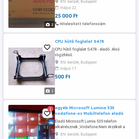
XIV. kerület, Budapest
május 22
25 000 Ft
Hitelesített telefonszám
2
CPU hűtő foglalat S478
CPU hűtő foglalat S478 - eladó. Alsó
rögzítésű.
XIV. kerület, Budapest
május 17
500 Ft
1
egyéb Microsoft Lumina 535
1
vodafone-os Mobiltelefon eladó
Eladó Microsoft Lumia 535 telefon
alkatrésznek ,Vodafone.Nem érzékeli a
hálózatot.
XIV. kerület, Budapest