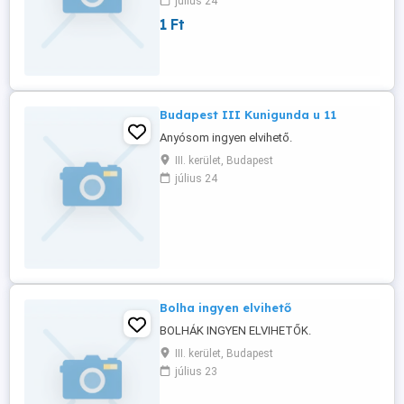
július 24
kategoriás jogositvány. Elmélet után
1 Ft
gyakorlat
Budapest III Kunigunda u 11
Anyósom ingyen elvihető.
III. kerület, Budapest
július 24
Bolha ingyen elvihető
BOLHÁK INGYEN ELVIHETŐK.
III. kerület, Budapest
július 23