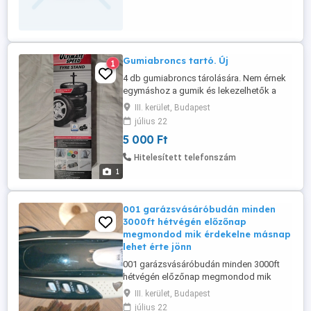
Gumiabroncs tartó. Új
1
4 db gumiabroncs tárolására. Nem érnek
egymáshoz a gumik és lekezelhetők a
tároláshoz.
III. kerület, Budapest
július 22
5 000 Ft
Hitelesített telefonszám
1
001 garázsvásáróbudán minden
3000ft hétvégén előzőnap
megmondod mik érdekelne másnap
lehet érte jönn
001 garázsvásáróbudán minden 3000ft
hétvégén előzőnap megmondod mik
érdekelne másnap lehet érte jönni
III. kerület, Budapest
megvásárolni Concorde 908
július 22