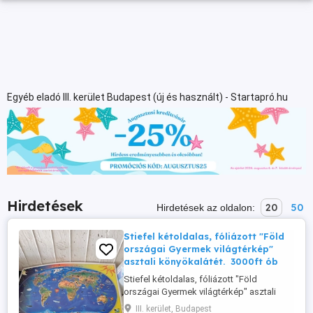
Egyéb eladó III. kerület Budapest (új és használt) - Startapró.hu
Hirdetések
20
50
Hirdetések az oldalon:
Stiefel kétoldalas, fóliázott "Föld
országai Gyermek világtérkép"
asztali könyökalátét. 3000ft ób
Stiefel kétoldalas, fóliázott "Föld
országai Gyermek világtérkép" asztali
könyökalátét. 3000ft óbuda 36 50 104
III. kerület, Budapest