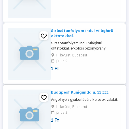
Sirásótanfolyam indul világhirű
oktatokkal.
Sirásótanfolyam indul világhirű
oktatokkal, erkölcsi bizonyitvány
szükséges, elöny a felsőfokú diploma.
III. kerület, Budapest
július 9
1 Ft
Budapest Kunigunda u. 11 III.
Angolnyelv gyakorlására keresek valakit.
III. kerület, Budapest
július 2
1 Ft