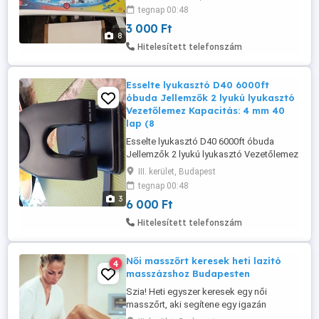
8272 36 20 9491288 személyesen óbudán
tegnap 00:48
lakcimemen Kétoldalas íróasztali alátét
3 000 Ft
(könyöklő). Védi az asztalt a
8
karcolásoktól és írófelületet biztosít. Az
Hitelesített telefonszám
egyik oldalon egy modern ...
Esselte lyukasztó D40 6000ft
óbuda Jellemzők 2 lyukú lyukasztó
Vezetőlemez Kapacitás: 4 mm 40
lap (8
Esselte lyukasztó D40 6000ft óbuda
Jellemzők 2 lyukú lyukasztó Vezetőlemez
Kapacitás: 4 mm 40 lap (80 g m papír)
III. kerület, Budapest
személyesen óbudán lakcimemen vagy
tegnap 00:48
elre fizetés után mpl csomagautomatába
3
6 000 Ft
Hitelesített telefonszám
Női masszőrt keresek heti lazító
4
masszázshoz Budapesten
Szia! Heti egyszer keresek egy női
masszőrt, aki segítene egy igazán
kellemes, mély relaxációs masszázzsal.