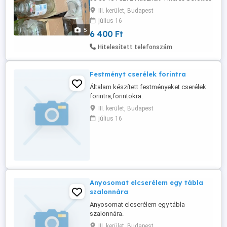
üveg (tetővel ) 8 db eladó befőttes üveg,
III. kerület, Budapest
dunsztos üveg, vagy kovászos uborkás
július 16
üveg, kitűnő állapotban.
5
6 400 Ft
Hitelesített telefonszám
Festményt cserélek forintra
Általam készített festményeket cserélek
forintra,forintokra.
III. kerület, Budapest
július 16
Anyosomat elcserélem egy tábla
szalonnára
Anyosomat elcserélem egy tábla
szalonnára.
III. kerület, Budapest