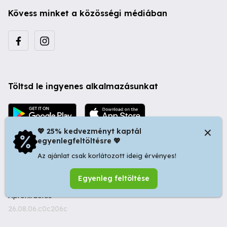
Kövess minket a közösségi médiában
Töltsd le ingyenes alkalmazásunkat
💖 25% kedvezményt kaptál
egyenlegfeltöltésre 💖
Az ajánlat csak korlátozott ideig érvényes!
© 2026 Startapró S.R.L. | Bulevardul Dacia nr 34, Oradea
Egyenleg feltöltése
410346, Romania | Tax ID: RO44483373 -
Ingyenes
Apróhirdetés
26.08.06.c0c206c