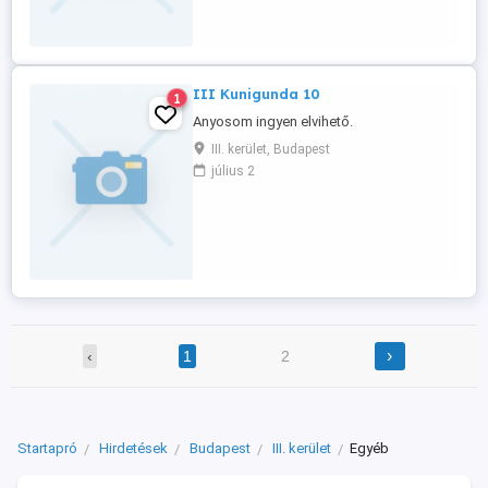
III Kunigunda 10
1
Anyosom ingyen elvihető.
III. kerület, Budapest
július 2
›
‹
1
2
Startapró
Hirdetések
Budapest
III. kerület
Egyéb