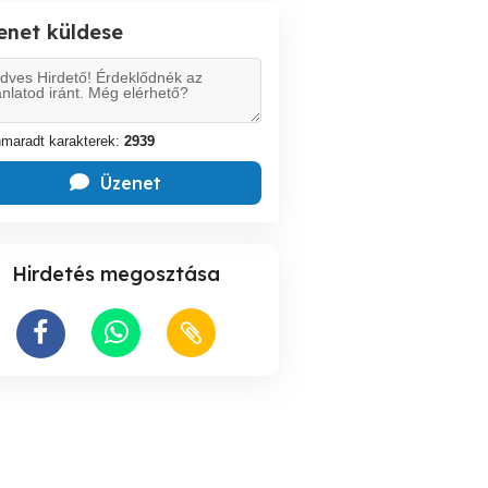
enet küldese
maradt karakterek:
2939
Üzenet
Hirdetés megosztása