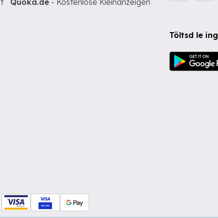
t
Quoka.de
- Kostenlose Kleinanzeigen
Töltsd le i