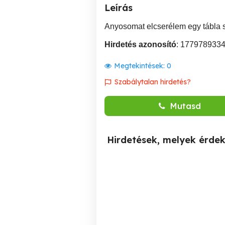
Leírás
Anyosomat elcserélem egy tábla 
Hirdetés azonosító
: 177978933
Megtekintések:
0
Szabálytalan hirdetés?
Mutasd
Hirdetések, melyek érde