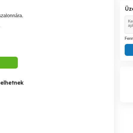
Üz
szalonnára.
4
Fenn
kelhetnek