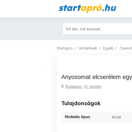
start
apró
.hu
Startapro
Hirdetések
Egyéb
Csere-
Anyosomat elcserélem egy
Budapest
,
III. kerület
Tulajdonságok
Hirdetés típus
kínál