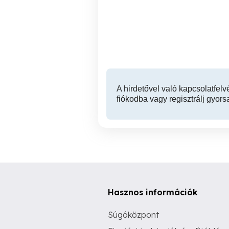
Felnőtt játékok
Fe
XI. kerület
A hirdetővel való kapcsolatfelv
fiókodba vagy regisztrálj gyors
Hasznos információk
Súgóközpont