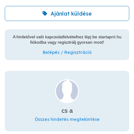
Ajánlat küldése
A hirdetővel való kapcsolatfelvételhez lépj be startapró.hu
fiókodba vagy regisztrálj gyorsan most!
Belépés / Regisztráció
cs a
Összes hirdetés megtekintése