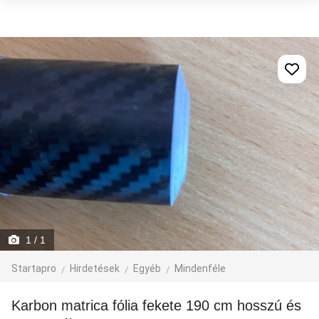
1
/ 1
Startapro
Hirdetések
Egyéb
Mindenféle
Karbon matrica fólia fekete 190 cm hosszú és