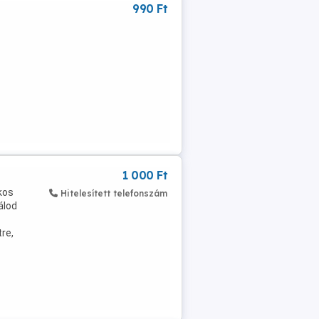
990 Ft
1 000 Ft
kos
Hitelesített telefonszám
álod
re,