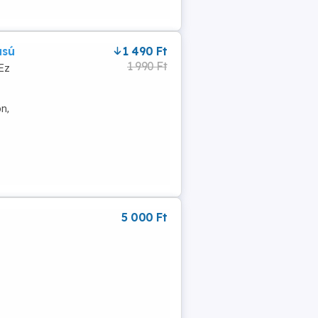
usú
1 490 Ft
1 990 Ft
 Ez
n,
5 000 Ft