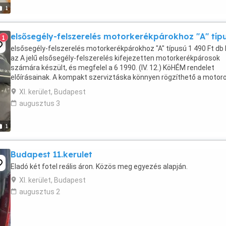
1
elsősegély-felszerelés motorkerékpárokhoz "A" típ
1
elsősegély-felszerelés motorkerékpárokhoz "A" típusú 1 490 Ft db
az A jelű elsősegély-felszerelés kifejezetten motorkerékpárosok
számára készült, és megfelel a 6 1990. (IV. 12.) KöHÉM rendelet
előírásainak. A kompakt szerviztáska könnyen rögzíthető a motoro
így mindig kéznél van vészhelyzet esetén. ...
XI. kerület, Budapest
augusztus 3
1
Budapest 11.kerulet
Eladó két fotel reális áron. Közös meg egyezés alapján.
XI. kerület, Budapest
augusztus 2