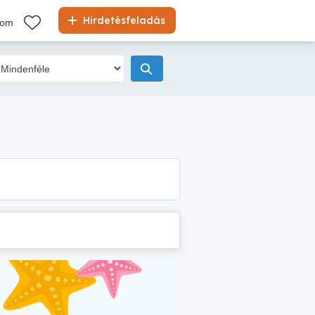
Hirdetésfeladás
kom