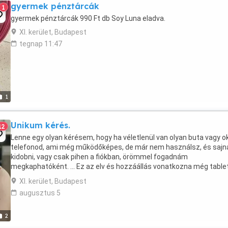
gyermek pénztárcák
1
gyermek pénztárcák 990 Ft db Soy Luna eladva.
XI. kerület, Budapest
tegnap 11:47
1
Unikum kérés.
12
Lenne egy olyan kérésem, hogy ha véletlenül van olyan buta vagy o
telefonod, ami még működőképes, de már nem használsz, és sajn
kidobni, vagy csak pihen a fiókban, örömmel fogadnám
megkaphatóként. ... Ez az elv és hozzáállás vonatkozna még tablet
laptopra vagy esetleg pendrivera, akkumulátor ...
XI. kerület, Budapest
augusztus 5
2