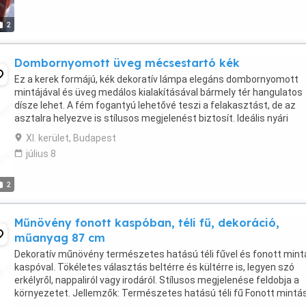
2
Dombornyomott üveg mécsestartó kék
Ez a kerek formájú, kék dekoratív lámpa elegáns dombornyomott
mintájával és üveg medálos kialakításával bármely tér hangulatos
dísze lehet. A fém fogantyú lehetővé teszi a felakasztást, de az
asztalra helyezve is stílusos megjelenést biztosít. Ideális nyári
estékhez, teraszra, erkélyre vagy beltéri ...
XI. kerület, Budapest
július 8
2
Műnövény fonott kaspóban, téli fű, dekoráció,
műanyag 87 cm
Dekoratív műnövény természetes hatású téli fűvel és fonott mint
kaspóval. Tökéletes választás beltérre és kültérre is, legyen szó
erkélyről, nappaliról vagy irodáról. Stílusos megjelenése feldobja a
környezetet. Jellemzők: Természetes hatású téli fű Fonott mintá