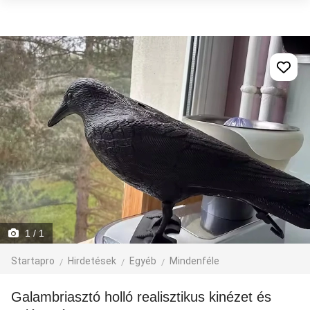
1
/ 1
Startapro
Hirdetések
Egyéb
Mindenféle
Galambriasztó holló realisztikus kinézet és