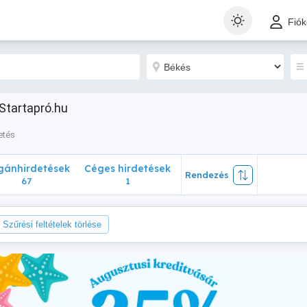
nhirdetések
Céges hirdetések
Rendezés
Fió
67
1
Startapró.hu
etés
ánhirdetések
Céges hirdetések
Rendezés
67
1
Szűrési feltételek törlése