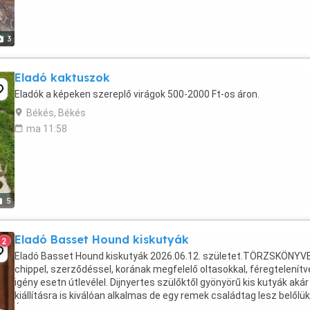
3
Eladó kaktuszok
Eladók a képeken szereplő virágok 500-2000 Ft-os áron.
Békés, Békés
ma 11:58
5
Eladó Basset Hound kiskutyák
2
Eladó Basset Hound kiskutyák 2026.06.12. születet.TÖRZSKÖNYVE
chippel, szerződéssel, korának megfelelő oltasokkal, féregtelenítv
igény esetn útlevélel. Dijnyertes szülőktől gyönyörű kis kutyák akár
kiállításra is kiválóan alkalmas de egy remek családtag lesz belőlük
Érdeklődni Telefonon lehet 06-70-381-7071 ...