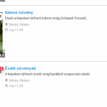
Kánna növény
Eladó a képeken látható kánna virág (A képek frissek).
Békés, Békés
ma 11:59
4
Évelő növények
1
A képeken látható évelő virágfajtákból szaporulat eladó.
Békés, Békés
ma 11:59