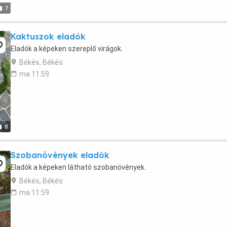
7
Kaktuszok eladók
Eladók a képeken szereplő virágok.
Békés, Békés
ma 11:59
8
Szobanövények eladók
Eladók a képeken látható szobanövények.
Békés, Békés
ma 11:59