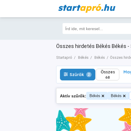
start
apró
.hu
Összes
Magá
Szűrők
2
68
Összes hirdetés Békés Békés - 
Startapró
Békés
Békés
Összes hird
Összes
Mag
Szűrők
2
68
Aktív szűrők:
Békés
Békés