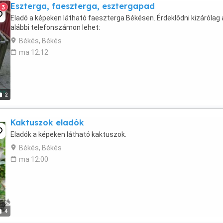
Eszterga, faeszterga, esztergapad
3
Eladó a képeken látható faeszterga Békésen. Érdeklődni kizárólag 
alábbi telefonszámon lehet:
Békés, Békés
ma 12:12
2
Kaktuszok eladók
Eladók a képeken látható kaktuszok.
Békés, Békés
ma 12:00
4