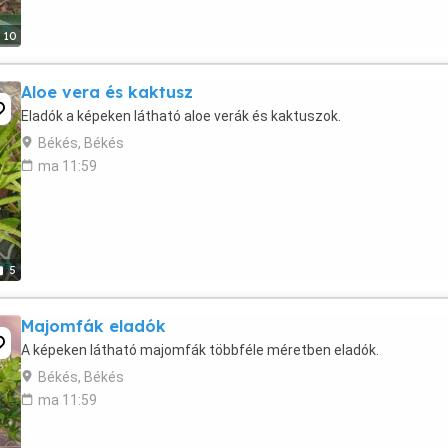
10
Aloe vera és kaktusz
Eladók a képeken látható aloe verák és kaktuszok.
Békés, Békés
ma 11:59
5
Majomfák eladók
A képeken látható majomfák többféle méretben eladók.
Békés, Békés
ma 11:59