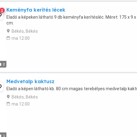
Keményfa kerítés lécek
1
Eladó a képeken látható 9 db keményfa kerítésléc. Méret: 175 x 9 x 
cm.
Békés, Békés
ma 12:00
2
Medvetalp kaktusz
Eladó a képen látható kb. 80 cm magas terebélyes medvetalp kakt
Békés, Békés
ma 12:00
1