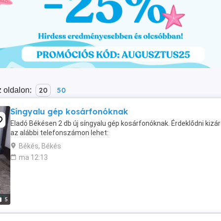
 oldalon:
20
50
Síngyalu gép kosárfonóknak
Eladó Békésen 2 db új síngyalu gép kosárfonóknak. Érdeklődni kizá
az alábbi telefonszámon lehet:
Békés, Békés
ma 12:13
5