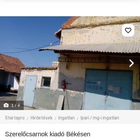
1
/ 4
Startapro
Hirdetések
Ingatlan
Ipari / mg-i ingatlan
Szerelőcsarnok kiadó Békésen