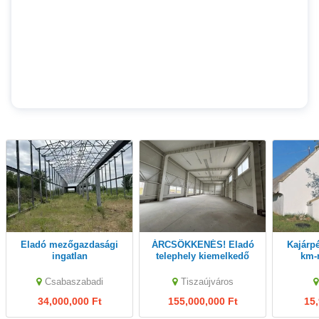
Eladó mezőgazdasági
ÁRCSÖKKENÉS! Eladó
Kajárpécen Győrtől 20
ingatlan
telephely kiemelkedő
km-re műe
Csabaszabadiban
lokációval!
környez
Csarnok vázszerkezettel
sor s
Csabaszabadi
Tiszaújváros
34,000,000 Ft
155,000,000 Ft
15,