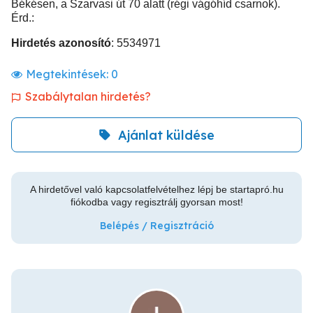
Békésen, a Szarvasi út 70 alatt (régi vágóhíd csarnok).
Érd.:
Hirdetés azonosító
: 5534971
Megtekintések:
0
Szabálytalan hirdetés?
Ajánlat küldése
A hirdetővel való kapcsolatfelvételhez lépj be startapró.hu
fiókodba vagy regisztrálj gyorsan most!
Belépés / Regisztráció