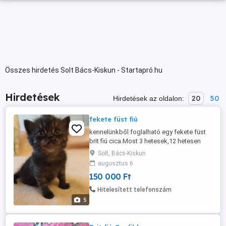
Összes hirdetés Solt Bács-Kiskun - Startapró.hu
Hirdetések
20
50
Hirdetések az oldalon:
fekete füst fiú
kennelünkből foglalható egy fekete füst
brit fiú cica.Most 3 hetesek,12 hetesen
vihető el 2 oltással rendszeres parazita
Solt, Bács-Kiskun
kezeléssel, számlával, szerződéssel,
augusztus 6
kezdő csomaggal, egészségügyi
150 000 Ft
garanciával,
Hitelesített telefonszám
5