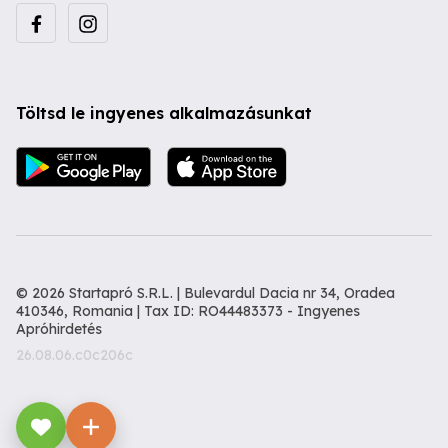
Töltsd le ingyenes alkalmazásunkat
© 2026 Startapró S.R.L. | Bulevardul Dacia nr 34, Oradea
410346, Romania | Tax ID: RO44483373 -
Ingyenes
Apróhirdetés
26.08.06.c0c206c