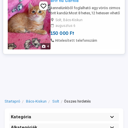
Brit fiú Garfild
kennelünkből foglalható egy vörös cirmos
brit kandúr.Most 8 hetes,12 hetesen vihető
el 2 oltással, rendszeres parazita
Solt, Bács-Kiskun
kezeléssel, számlával, szerződéssel,
augusztus 6
kezdő csomaggal, egészségügyi
150 000 Ft
garanciával,
Hitelesített telefonszám
4
Startapró
Bács-Kiskun
Solt
Összes hirdetés
Kategória
Alkategóriák