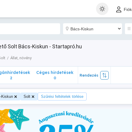
nhirdetések
Céges hirdetések
Rendezés
Fió
2
0
hető Solt Bács-Kiskun - Startapró.hu
olt
Állat, növény
ánhirdetések
Céges hirdetések
Rendezés
2
0
-Kiskun
Solt
Szűrési feltételek törlése