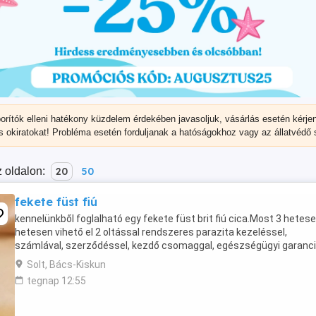
porítók elleni hatékony küzdelem érdekében javasoljuk, vásárlás esetén kérje
s okiratokat! Probléma esetén forduljanak a hatóságokhoz vagy az állatvédő
 oldalon:
20
50
fekete füst fiú
kennelünkből foglalható egy fekete füst brit fiú cica.Most 3 hetes
hetesen vihető el 2 oltással rendszeres parazita kezeléssel,
számlával, szerződéssel, kezdő csomaggal, egészségügyi garanci
Solt, Bács-Kiskun
tegnap 12:55