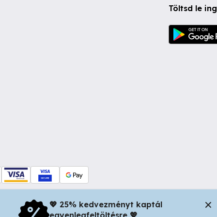
Töltsd le i
💖 25% kedvezményt kaptál
egyenlegfeltöltésre 💖