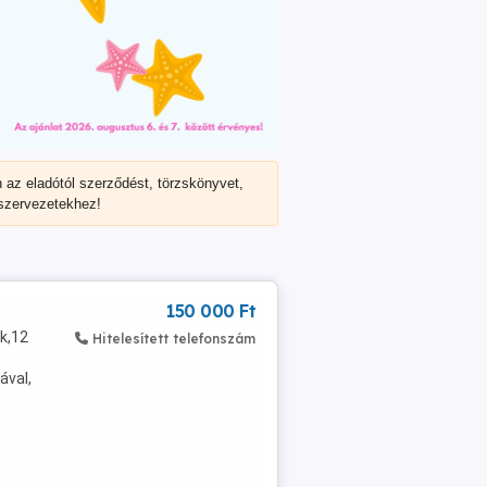
n az eladótól
szerződést, törzskönyvet,
 szervezetekhez!
150 000 Ft
ek,12
Hitelesített telefonszám
ával,