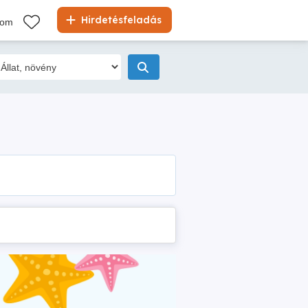
Hirdetésfeladás
kom