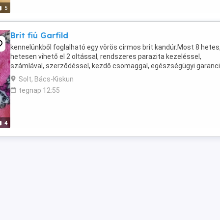
5
Brit fiú Garfild
kennelünkből foglalható egy vörös cirmos brit kandúr.Most 8 hetes
hetesen vihető el 2 oltással, rendszeres parazita kezeléssel,
számlával, szerződéssel, kezdő csomaggal, egészségügyi garanci
Solt, Bács-Kiskun
tegnap 12:55
4