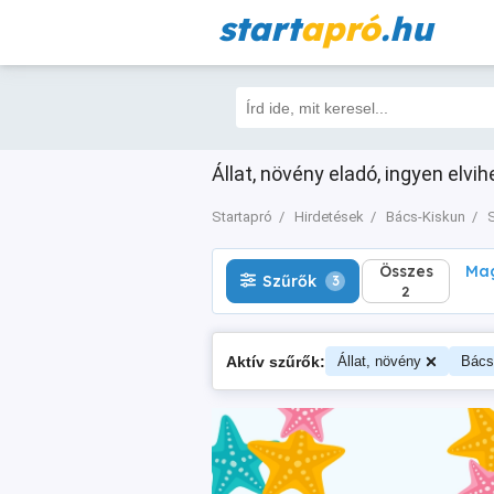
start
apró
.hu
Összes
Magá
Szűrők
3
2
Állat, növény eladó, ingyen elvi
Startapró
Hirdetések
Bács-Kiskun
S
Összes
Mag
Szűrők
3
2
Aktív szűrők:
Állat, növény
Bács