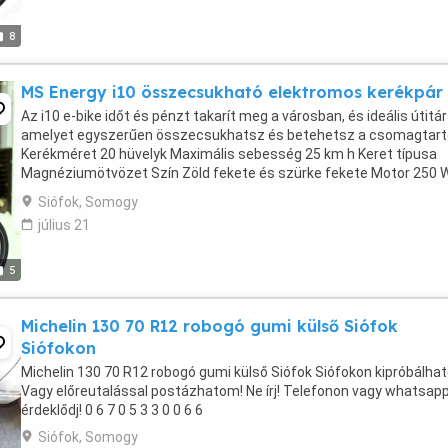
8
MS Energy i10 összecsukható elektromos kerékpár
Az i10 e-bike időt és pénzt takarít meg a városban, és ideális útitár
amelyet egyszerűen összecsukhatsz és betehetsz a csomagtart
Kerékméret 20 hüvelyk Maximális sebesség 25 km h Keret típusa
Magnéziumötvözet Szín Zöld fekete és szürke fekete Motor 250 
Akkumulátor 36 V, 7,8 Ah Töltési idő 4-5 ...
Siófok, Somogy
július 21
5
Michelin 130 70 R12 robogó gumi külső Siófok
Siófokon
Michelin 130 70 R12 robogó gumi külső Siófok Siófokon kipróbálhat
Vagy előreutalással postázhatom! Ne írj! Telefonon vagy whatsap
érdeklődj! 0 6 7 0 5 3 3 0 0 6 6
Siófok, Somogy