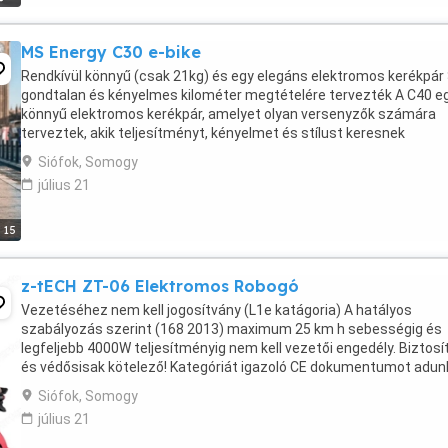
MS Energy C30 e-bike
Rendkívül könnyű (csak 21kg) és egy elegáns elektromos kerékpár
gondtalan és kényelmes kilométer megtételére tervezték A C40 e
könnyű elektromos kerékpár, amelyet olyan versenyzők számára
terveztek, akik teljesítményt, kényelmet és stílust keresnek
mindennapi utazásaik során, akár városi utcákon, ...
Siófok, Somogy
július 21
15
z-tECH ZT-06 Elektromos Robogó
Vezetéséhez nem kell jogosítvány (L1e katágoria) A hatályos
szabályozás szerint (168 2013) maximum 25 km h sebességig és
legfeljebb 4000W teljesítményig nem kell vezetői engedély. Biztosí
és védősisak kötelező! Kategóriát igazoló CE dokumentumot adun
hozzá!
Siófok, Somogy
július 21