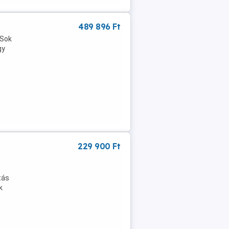
489 896 Ft
 Sok
gy
229 900 Ft
tás
k