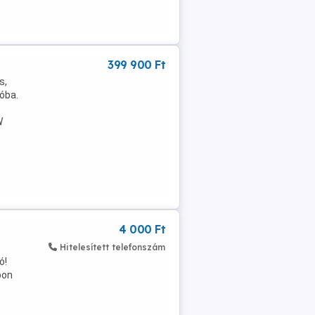
399 900 Ft
s,
óba.
W
4 000 Ft
Hitelesített telefonszám
ó!
pon