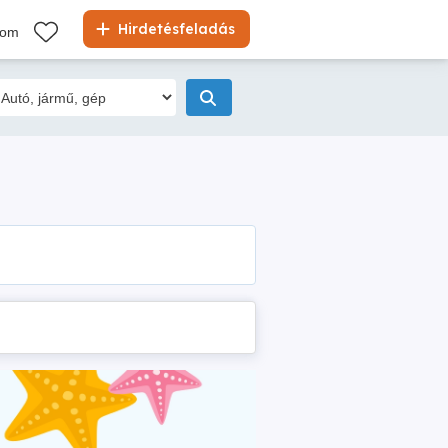
Hirdetésfeladás
kom