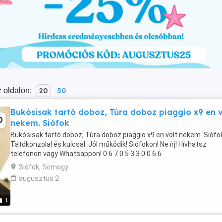
 oldalon:
20
50
Bukósisak tartó doboz, Túra doboz piaggio x9 en v
nekem. Siófok
Bukósisak tartó doboz, Túra doboz piaggio x9 en volt nekem. Siófo
Tatókonzolal és kulcsal. Jól működik! Siófokon! Ne írj! Hívhatsz
telefonon vagy Whatsappon! 0 6 7 0 5 3 3 0 0 6 6
Siófok, Somogy
augusztus 2
1