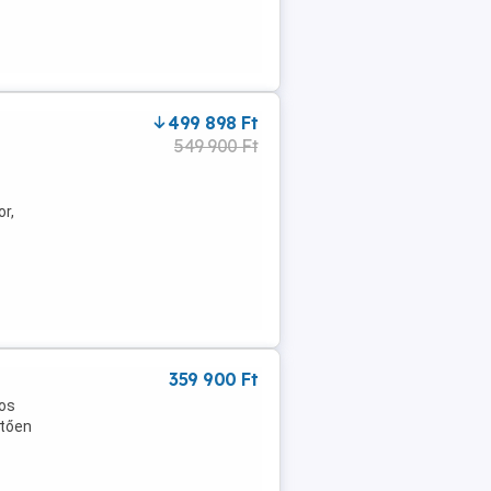
499 898 Ft
549 900 Ft
r,
val
359 900 Ft
mos
etően