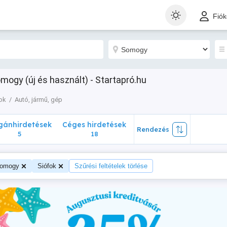
nhirdetések
Céges hirdetések
Rendezés
Fió
5
18
omogy (új és használt) - Startapró.hu
ok
Autó, jármű, gép
ánhirdetések
Céges hirdetések
Rendezés
5
18
omogy
Siófok
Szűrési feltételek törlése