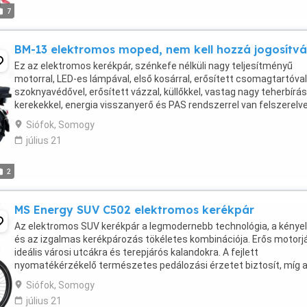
7
BM-13 elektromos moped, nem kell hozzá jogosítvá
Ez az elektromos kerékpár, szénkefe nélküli nagy teljesítményű
motorral, LED-es lámpával, első kosárral, erősített csomagtartóval
szoknyavédővel, erősített vázzal, küllőkkel, vastag nagy teherbírá
kerekekkel, energia visszanyerő és PAS rendszerrel van felszerelve
erős motorteleszkópoknak, masszív ...
Siófok, Somogy
július 21
2
MS Energy SUV C502 elektromos kerékpár
Az elektromos SUV kerékpár a legmodernebb technológia, a kény
és az izgalmas kerékpározás tökéletes kombinációja. Erős motorj
ideális városi utcákra és terepjárós kalandokra. A fejlett
nyomatékérzékelő természetes pedálozási érzetet biztosít, míg 
Tektro hidraulikus tárcsafékek kiváló stabilitást ...
Siófok, Somogy
július 21