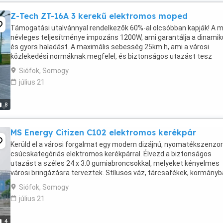
Z-Tech ZT-16A 3 kerekű elektromos moped
Támogatási utalvánnyal rendelkezők 60%-al olcsóbban kapják! A 
névleges teljesítménye impozáns 1200W, ami garantálja a dinami
és gyors haladást. A maximális sebesség 25km h, ami a városi
közlekedési normáknak megfelel, és biztonságos utazást tesz
lehetővé. Az ZT-16A elektromos tricikli rendkívüli ...
Siófok, Somogy
július 21
8
MS Energy Citizen C102 elektromos kerékpár
Kerüld el a városi forgalmat egy modern dizájnú, nyomatékszenzor
csúcskategóriás elektromos kerékpárral. Élvezd a biztonságos
utazást a széles 24 x 3.0 gumiabroncsokkal, melyeket kényelmes
városi bringázásra terveztek. Stílusos váz, tárcsafékek, kormányb
integrált első lámpa és kijelző. A kivehető ...
Siófok, Somogy
július 21
4