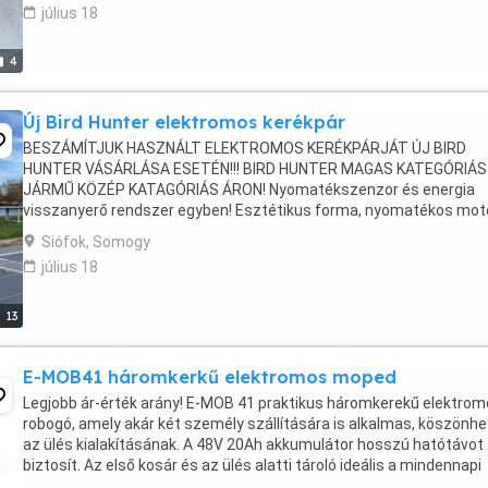
július 18
4
Új Bird Hunter elektromos kerékpár
BESZÁMÍTJUK HASZNÁLT ELEKTROMOS KERÉKPÁRJÁT ÚJ BIRD
HUNTER VÁSÁRLÁSA ESETÉN!!! BIRD HUNTER MAGAS KATEGÓRIÁS
JÁRMŰ KÖZÉP KATAGÓRIÁS ÁRON! Nyomatékszenzor és energia
visszanyerő rendszer egyben! Esztétikus forma, nyomatékos moto
erős alumínium váz és nagykapacitású lítium akkumulátor, egyszó
Siófok, Somogy
tökéletes! Alacsony ...
július 18
13
E-MOB41 háromkerkű elektromos moped
Legjobb ár-érték arány! E-MOB 41 praktikus háromkerekű elektro
robogó, amely akár két személy szállítására is alkalmas, köszönh
az ülés kialakításának. A 48V 20Ah akkumulátor hosszú hatótávot
biztosít. Az első kosár és az ülés alatti tároló ideális a mindennapi
bevásárláshoz, a hátrameneti ...