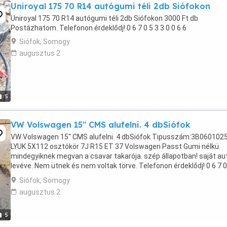
Uniroyal 175 70 R14 autógumi téli 2db Siófokon
Uniroyal 175 70 R14 autógumi téli 2db Siófokon 3000 Ft db
Postázhatom. Telefonon érdeklődj! 0 6 7 0 5 3 3 0 0 6 6
Siófok, Somogy
augusztus 2
5
VW Volswagen 15" CMS alufelni. 4 dbSiófok
VW Volswagen 15" CMS alufelni. 4 dbSiófok Tipusszám:3B060102
LYUK 5X112 osztókör 7J R15 ET 37 Volswagen Passt Gumi nélkü.
mindegyiknek megvan a csavar takarója. szép állapotban! saját au
levéve. Nem ütnek és nem voltak törve. Telefonon érdeklődj! 0 6 7 0
3 0 0 6 6
Siófok, Somogy
augusztus 2
5