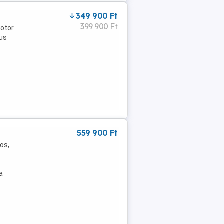
349 900 Ft
399 900 Ft
motor
kus
559 900 Ft
os,
a