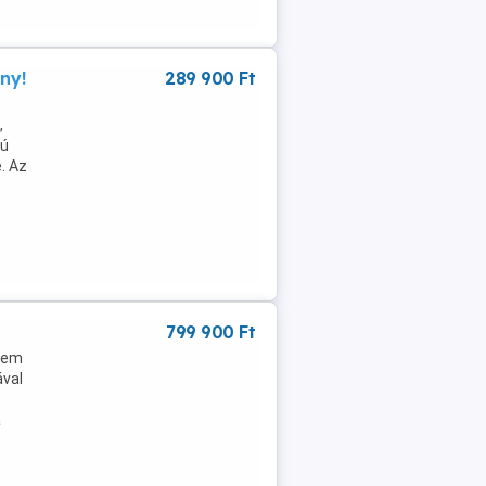
ny!
289 900 Ft
,
sú
. Az
799 900 Ft
elem
ával
a