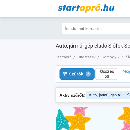
start
apró
.hu
Összes
Magá
Szűrők
3
23
Autó, jármű, gép eladó Siófok S
Startapró
Hirdetések
Somogy
Sióf
Összes
Mag
Szűrők
3
23
Aktív szűrők:
Autó, jármű, gép
S