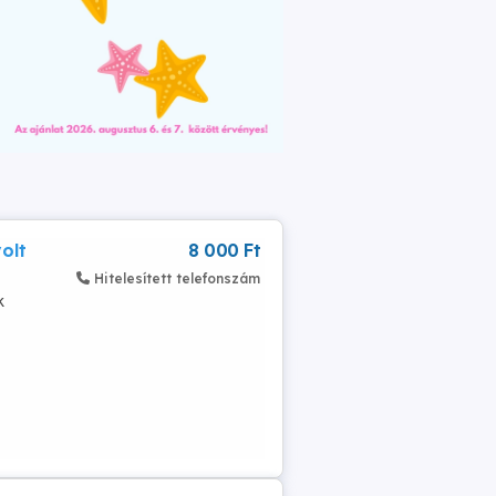
olt
8 000 Ft
Hitelesített telefonszám
k