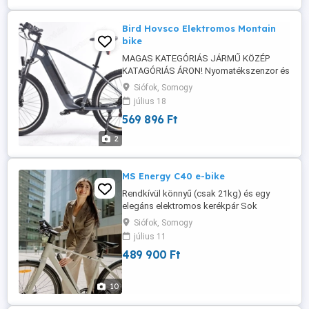
Bird Hovsco Elektromos Montain
bike
MAGAS KATEGÓRIÁS JÁRMŰ KÖZÉP
KATAGÓRIÁS ÁRON! Nyomatékszenzor és
energia visszanyerő rendszer egyben!
Siófok, Somogy
Esztétikus forma, magas műszaki
július 18
tartalom. Szuper erős alumínium váz, 36V
569 896 Ft
12,5Ah-s Samsung lítium akkumulátor,
SMART elektromos nyomatékszenzor,
2
energia visszanyerő rendszer, Shimano
váltó, tárcsafékek, ...
MS Energy C40 e-bike
Rendkívül könnyű (csak 21kg) és egy
elegáns elektromos kerékpár Sok
gondtalan és kényelmes kilométer
Siófok, Somogy
megtételére tervezték A C40 egy könnyű
július 11
elektromos kerékpár, amelyet olyan
489 900 Ft
versenyzők számára terveztek, akik
teljesítményt, kényelmet és stílust
keresnek mindennapi utazásaik során,
10
akár városi utcákon, ...