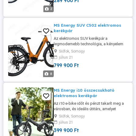
289 900 Ft
teherbírású kerekekkel, energia
visszanyerő és PAS rendszerrel van
2
felszerelve. Az erős
motorteleszkópoknak, masszív ...
MS Energy SUV C502 elektromos
kerékpár
Az elektromos SUV kerékpár a
legmodernebb technológia, a kényelem
és az izgalmas kerékpározás tökéletes
Siófok, Somogy
kombinációja. Erős motorjával ideális
július 21
városi utcákra és terepjárós kalandokra. A
799 900 Ft
fejlett nyomatékérzékelő természetes
pedálozási érzetet biztosít, míg a Tektro
8
hidraulikus tárcsafékek kiváló stabilitást ...
MS Energy i10 összecsukható
elektromos kerékpár
Az i10 e-bike időt és pénzt takarít meg a
városban, és ideális útitárs, amelyet
egyszerűen összecsukhatsz és betehetsz
Siófok, Somogy
a csomagtartóba. Kerékméret 20 hüvelyk
július 21
Maximális sebesség 25 km h Keret típusa
399 900 Ft
Magnéziumötvözet Szín Zöld fekete és