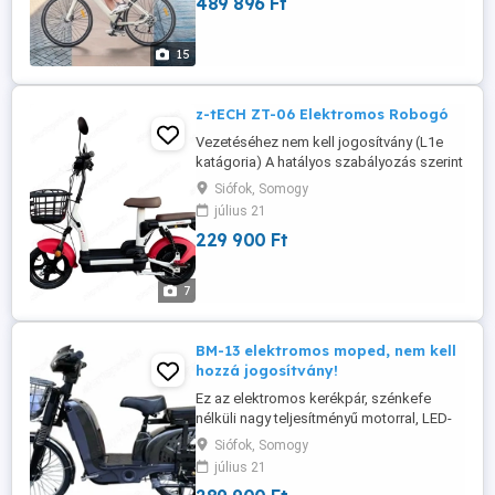
489 896 Ft
versenyzők számára terveztek, akik
teljesítményt, kényelmet és stílust
keresnek mindennapi utazásaik során,
15
akár városi utcákon, ...
z-tECH ZT-06 Elektromos Robogó
Vezetéséhez nem kell jogosítvány (L1e
katágoria) A hatályos szabályozás szerint
(168 2013) maximum 25 km h sebességig
Siófok, Somogy
és legfeljebb 4000W teljesítményig nem
július 21
kell vezetői engedély. Biztosítás és
229 900 Ft
védősisak kötelező! Kategóriát igazoló
CE dokumentumot adunk hozzá!
7
BM-13 elektromos moped, nem kell
hozzá jogosítvány!
Ez az elektromos kerékpár, szénkefe
nélküli nagy teljesítményű motorral, LED-
es lámpával, első kosárral, erősített
Siófok, Somogy
csomagtartóval, szoknyavédővel,
július 21
erősített vázzal, küllőkkel, vastag nagy