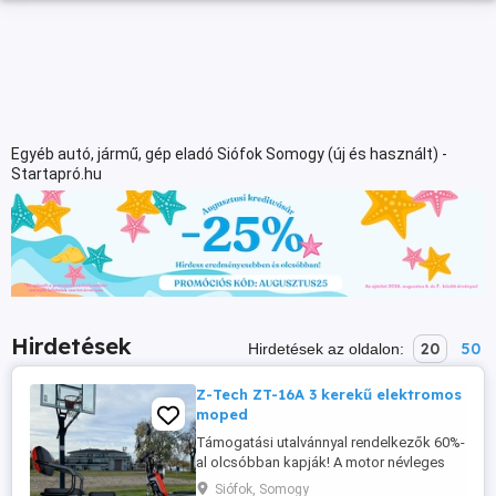
Egyéb autó, jármű, gép eladó Siófok Somogy (új és használt) -
Startapró.hu
Hirdetések
20
50
Hirdetések az oldalon:
Z-Tech ZT-16A 3 kerekű elektromos
moped
Támogatási utalvánnyal rendelkezők 60%-
al olcsóbban kapják! A motor névleges
teljesítménye impozáns 1200W, ami
Siófok, Somogy