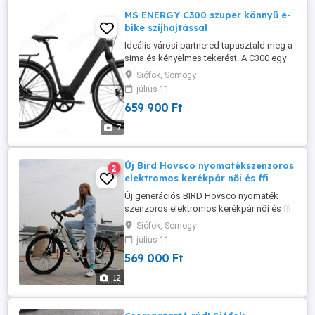
MS ENERGY C300 szuper könnyű e-
bike szíjhajtással
Ideális városi partnered tapasztald meg a
sima és kényelmes tekerést. A C300 egy
könnyű (21,5 kg) elektromos kerékpár,
Siófok, Somogy
amelyet gondtalan városi tekerésekhez,
július 11
maximális kényelemhez és
659 900 Ft
csúcsteljesítményhez terveztek. Egy
fantasztikus és könnyűsúlyú Mivice M070
7
250 W-os hátsó motor hajtja, amelyet egy
...
Új Bird Hovsco nyomatékszenzoros
2
elektromos kerékpár női és ffi
Új generációs BIRD Hovsco nyomaték
szenzoros elektromos kerékpár női és ffi
változatban. Számla, garancia,
Siófok, Somogy
házhozszállítás. Nyomaték szenzor,
július 11
esztétikus forma, magas műszaki
569 000 Ft
tartalom, három év garancia! Választható:
pedelec vagy pedelec és gázkaros hajtás,
12
Választható sebesség: 25km h (EU) vagy
32km ...