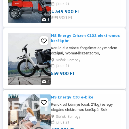
garantálja a dinamikus és gyors haladást.
július 21
A maximális sebesség 25km h, ami a
349 900 Ft
városi közlekedési normáknak megfelel,
399 900 Ft
és biztonságos utazást tesz lehetővé. Az
8
ZT-16A elektromos tricikli rendkívüli ...
MS Energy Citizen C102 elektromos
kerékpár
Kerüld el a városi forgalmat egy modern
dizájnú, nyomatékszenzoros,
csúcskategóriás elektromos kerékpárral.
Siófok, Somogy
Élvezd a biztonságos utazást a széles 24
július 21
x 3.0 gumiabroncsokkal, melyeket
559 900 Ft
kényelmes városi bringázásra terveztek.
Stílusos váz, tárcsafékek, kormányba
4
integrált első lámpa és kijelző. A kivehető
...
MS Energy C30 e-bike
Rendkívül könnyű (csak 21kg) és egy
elegáns elektromos kerékpár Sok
gondtalan és kényelmes kilométer
Siófok, Somogy
megtételére tervezték A C40 egy könnyű
július 21
elektromos kerékpár, amelyet olyan