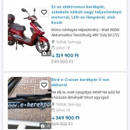
Ez az elektromos kerékpár,
szénkefe nélküli nagy teljesítményű
motorral, LED-es lámpával, első
kosár
Motor névleges teljesítmény - Watt 900W
Akkumulátor feszültség 48V Súly 60 (72)
Kg Max. sebesség - km h 25 vagy 45km h
Siófok, Somogy
Max. hatótávolság - km akku, domborzat
július 18
és súly függő (40-60km) Akkumulátor
5
319 900 Ft
típus választható Akkumulátor kapacitás
349 900 Ft
Ah választható Csomagolás mérete
1460x410x820 mm Extrák EEC ...
Bird e-Cruiser kerékpár li-ion
akkuval
Ne állj le, mert nyugdíjas lettél! Ne add fel
a túrázás élményét! Most egy igazi
nagyfateros, kényelmes, retro bringát
Siófok, Somogy
építettünk Neked. Ha szereted a
július 18
kényelmet és arra vágysz, hogy kitűnj a
349 900 Ft
tömegből, akkor a biciklid sem lehet egy
369 902 Ft
nagyáruházban beszerzett tucattermék.
15
Válassz minket, mert az általunk ...