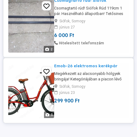
Csomagtartó rúd! Siófok
Csomagtartó rúd! Siófok Rúd 119cm 1
pár. Hasznélható állapotban! Tetősines
gépkocsikra könnyen rögzíthető.
Siófok, Somogy
Siófokon! Ne írj! Hívhatsz telefonon vagy
június 27
Whatsappon!
6 000 Ft
Hitelesített telefonszám
2
Emob-26 elektromos kerékpár
Megérkezett az alacsonyabb hölgyek
bringája! Ketegóriájában a piacon lévő
lítiumus elektromos kerékpárok között a
Siófok, Somogy
legjobb ár-érték arányú modell. Gázkar
június 23
opcionális, felszerelve +15.000Ft.
299 900 Ft
3