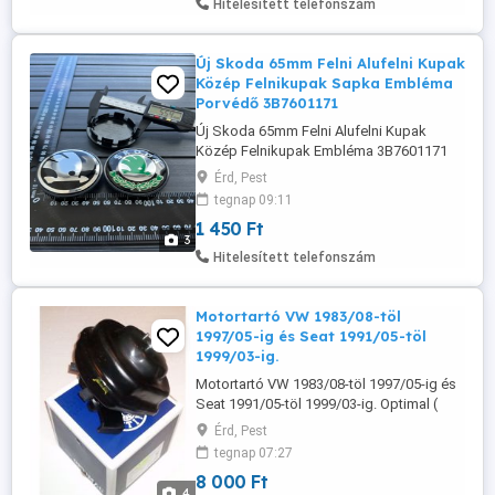
Hitelesített telefonszám
Új Skoda 65mm Felni Alufelni Kupak
Közép Felnikupak Sapka Embléma
Porvédő 3B7601171
Új Skoda 65mm Felni Alufelni Kupak
Közép Felnikupak Embléma 3B7601171
Méret: 65mm (Külső átmérő) - 3B7601171
Érd, Pest
Legbelső átmérő a képen látható! 1450-Ft
tegnap 09:11
db További méretek, információk és
1 450 Ft
rendelés a weboldalon érhető el: www.
3
felni-kupak .hu Szállítás megoldható
Hitelesített telefonszám
Foxpost automatába, és házhoz futár ...
Motortartó VW 1983/08-töl
1997/05-ig és Seat 1991/05-töl
1999/03-ig.
Motortartó VW 1983/08-töl 1997/05-ig és
Seat 1991/05-töl 1999/03-ig. Optimal (
Német) Motortartó VW 1983/08-töl
Érd, Pest
1997/05-ig és Seat 1991/05-töl 1999/03-
tegnap 07:27
ig. Vadi új dobozában. Gumi-fém
8 000 Ft
Csapágyas. 191100279E és 191100279F
4