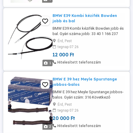
OE-Számhoz. Itthoni ára: 17.500 Ft, kinti 51
Euro.
BMW E39 Kombi kézifék Bowden
jobb és bal
BMW E39 Kombi kézifék Bowden jobb és
bal. Gyári száma jobb: 33 40 1 166 237
(régi:34 40 1 162 999); bal: 34 40 1 166 234
Érd, Pest
(régi: 34 40 1 162 998)
tegnap 07:26
12 000 Ft
Hitelesített telefonszám
1
BMW E 39 hez Meyle Spurstange
jobbos-balos
BMW E 39 hez Meyle Spurstange jobbos-
balos. Gyári szám: 316 Következő
számokkal egyezik: BMW: 32111094674,
Érd, Pest
BMW: 32111094673, CORTECO: 49399531,
tegnap 07:26
49399532, FAI AutoParts: SS1025,
20 000 Ft
SS1026, LEMFÖRDER: 1334101, 1334201,
NK: 5 , A.B.S.: 23 , MONROE: L11104,
Hitelesített telefonszám
2
L11103, DELPHI: TA1645, TA1646, FEBI