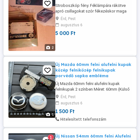
Stroboszkóp fény. Féklámpára rákötve
apró csillagokat szór fékezéskor maga
után. Jó show, de nem közúti forgalomba,
Érd, Pest
hanem csak privát területen. Eredeti japán.
augusztus 6
5 000 Ft
2
Új Mazda 60mm felni alufelni kupak
közép felniközép felnikupak
porvédő sapka embléma
Új Mazda 60mm felni alufelni kupak
felnikupak 2 színben Méret: 60mm (Külső
átmérő) 1500-Ft db. További méretek,
Érd, Pest
információk és rendelés a weboldalon
augusztus 6
érhető el: www. felni-kupak .hu Szállítás
1 500 Ft
házhoz, és Foxpost automatába is!
1
Hitelesített telefonszám
Új Nissan 54mm 60mm felni Alufelni
1