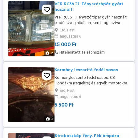
VFR RC36 II. Fényszórópár gyári
használt.
VFR RC36 II. Fényszórópár gyári használt
eladó. Üveg hibátlan, keret ragasztva.
Halogén izzókkal együtt.
Érd, Pest
augusztus 6
15 000 Ft
Hitelesített telefonszám
2
Kormány leszorító fedél sasos
Kormányleszorító fedél sasos. CB
Hondákra (régiekre) és egyéb motorokra.
Kérésre mérek.
Érd, Pest
augusztus 6
5 500 Ft
3
Stroboszkóp fény. Féklámpára