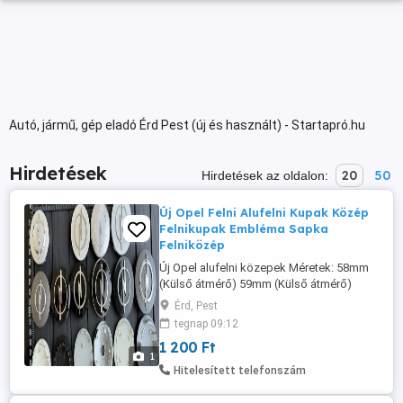
Autó, jármű, gép eladó Érd Pest (új és használt) - Startapró.hu
Hirdetések
20
50
Hirdetések az oldalon:
Új Opel Felni Alufelni Kupak Közép
Felnikupak Embléma Sapka
Felniközép
Új Opel alufelni közepek Méretek: 58mm
(Külső átmérő) 59mm (Külső átmérő)
60mm (Külső átmérő) 64mm (Külső
Érd, Pest
átmérő) - 0909127953GD, HO24460123
tegnap 09:12
53mm (Külső átmérő) - 13405286 67mm
1 200 Ft
(Külső átmérő) - 13242418, 13434369
1
13242418QN 1200-Ft db-tól. További
Hitelesített telefonszám
Információk és méretek a weboldalon:
www. felni-kupak ...