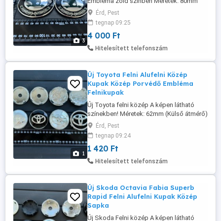
Embléma zöld színben Méretek: 80mm
(Külső átmérő) - 1U0853621C 90mm
Érd, Pest
(Külső átmérő) 4000-Ft db További
tegnap 09:25
méretek, információk és rendelés a
4 000 Ft
weboldalon érhető el: www. felni-kupak
3
.hu Szállítás megoldható Foxpost
Hitelesített telefonszám
automatába, és házhoz futárral!
Új Toyota Felni Alufelni Közép
Kupak Közép Porvédő Embléma
Felnikupak
Új Toyota felni közép A képen látható
színekben! Méretek: 62mm (Külső átmérő)
- 426 mm (Külső átmérő) 57mm (Külső
Érd, Pest
átmérő) - 426 D -Ft db További
tegnap 09:24
Információkat és méreteket a weboldalon
1 420 Ft
találhat: www. felni-kupak .hu Szállítás
1
házhoz, és Foxpost automatába is!
Hitelesített telefonszám
Új Skoda Octavia Fabia Superb
Rapid Felni Alufelni Kupak Közép
Sapka
Új Skoda Felni közép A képen látható