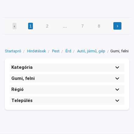
›
‹
1
2
…
7
8
Startapró
Hirdetések
Pest
Érd
Autó, jármű, gép
Gumi, felni
Kategória
Gumi, felni
Régió
Település