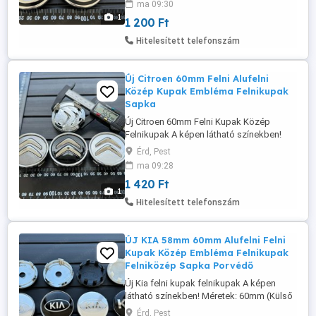
ma 09:30
információk és rendelés a weboldalon
1
1 200 Ft
érhető el: www. felni-kupak .hu Szállítás
megoldható Foxpost automatába, és
Hitelesített telefonszám
házhoz futárral!
Új Citroen 60mm Felni Alufelni
Közép Kupak Embléma Felnikupak
Sapka
Új Citroen 60mm Felni Kupak Közép
Felnikupak A képen látható színekben!
Méret: 60mm (Külső átmérő) -
Érd, Pest
9670585977, JUT54014, 9406H6 1420-Ft
ma 09:28
db További méretek, információk és
1 420 Ft
rendelés a weboldalon érhető el: www.
1
felni-kupak .hu Szállítás megoldható
Hitelesített telefonszám
Foxpost automatába, és házhoz futárral!
ÚJ KIA 58mm 60mm Alufelni Felni
Kupak Közép Embléma Felnikupak
Felniközép Sapka Porvédő
Új Kia felni kupak felnikupak A képen
látható színekben! Méretek: 60mm (Külső
átmérő) 58mm (Külső átmérő) - C5314K58
Érd, Pest