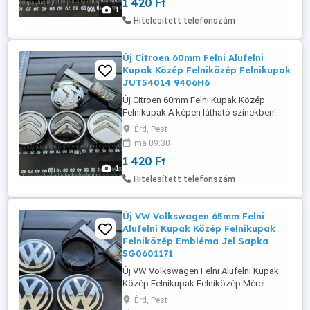
1 420 Ft
automatába, és házhoz futárral!
1
Hitelesített telefonszám
Új Citroen 60mm Felni Alufelni
Kupak Közép Felniközép Felnikupak
JUT54014 9406H6
Új Citroen 60mm Felni Kupak Közép
Felnikupak A képen látható színekben!
Méret: 60mm (Külső átmérő) -
Érd, Pest
9670585977, JUT54014, 9406H6 1420-Ft
ma 09:30
db További méretek, információk és
1 420 Ft
rendelés a weboldalon érhető el: www.
1
felni-kupak .hu Szállítás megoldható
Hitelesített telefonszám
Foxpost automatába, és házhoz futárral!
Új VW Volkswagen 65mm Felni
Alufelni Kupak Közép Felnikupak
Felniközép Embléma Jel Sapka
5G0601171
Új VW Volkswagen Felni Alufelni Kupak
Közép Felnikupak Felniközép Méret:
65mm (Külső átmérő) - Így ismerheti:
Érd, Pest
5G0601171 1200-Ft db. További méretek,