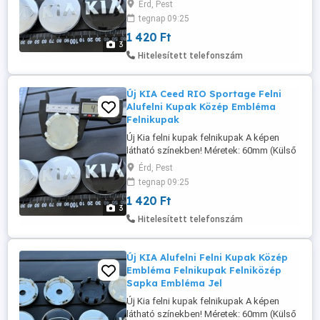
Érd, Pest
információk és rendelés a weboldalon
tegnap 09:25
érhető el: www. felni-kupak .hu Szállítás
1 420 Ft
megoldható Foxpost automatába, és
3
házhoz futárral!
Hitelesített telefonszám
Új KIA Ceed RIO Sportage Felni
Alufelni Kupak Közép Embléma
Felnikupak
Új Kia felni kupak felnikupak A képen
látható színekben! Méretek: 60mm (Külső
átmérő) 58mm (Külső átmérő) - C5314K58
Érd, Pest
1420-Ft db További méretek, információk
tegnap 09:25
és rendelés a weboldalon érhető el: www.
1 420 Ft
felni-kupak .hu Szállítás megoldható
3
Foxpost automatába, és házhoz futárral!
Hitelesített telefonszám
Új KIA Alufelni Felni Kupak Közép
Embléma Felnikupak Felniközép
Sapka Embléma Jel
Új Kia felni kupak felnikupak A képen
látható színekben! Méretek: 60mm (Külső