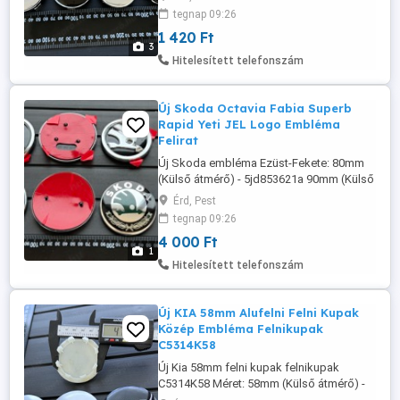
1420-Ft db További méretek, információk
tegnap 09:26
és rendelés a weboldalon érhető el: www.
1 420 Ft
felni-kupak .hu Szállítás megoldható
3
Foxpost automatába, és házhoz futárral!
Hitelesített telefonszám
Új Skoda Octavia Fabia Superb
Rapid Yeti JEL Logo Embléma
Felirat
Új Skoda embléma Ezüst-Fekete: 80mm
(Külső átmérő) - 5jd853621a 90mm (Külső
átmérő) - 32d 853 621a Zöld: 80mm
Érd, Pest
(Külső átmérő) - 1U0853621C 90mm
tegnap 09:26
(Külső átmérő) 4000-Ft db További
4 000 Ft
Információkat és méreteket a weboldalon
1
találhat: www. felni-kupak .hu Szállítással
Hitelesített telefonszám
házhoz, és Foxpost automatába is!
Új KIA 58mm Alufelni Felni Kupak
Közép Embléma Felnikupak
C5314K58
Új Kia 58mm felni kupak felnikupak
C5314K58 Méret: 58mm (Külső átmérő) -
C5314K58 1420-Ft db További méretek,