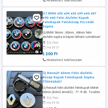
Hitelesített telefonszám
ÚJ BMW e30 e34 e36 e39 e46 e87
e90 e60 Felni Alufelni Kupak
Felnikupak Felniközép Porvédő
Sapka
Új BMW 56mm , 60mm , 68mm felni
alufelni sapka A képen látható színekben!
Méretek: 56mm (Külső átmérő) - 6857149,
Érd, Pest
6861092, 6850834 60mm (Külső átmérő)
ma 09:31
68mm (Külső átmérő) - 36136783536 ,
4
1 200 Ft
6783536 1200-ft db. További méretek,
információk és rendelés a weboldalon
Hitelesített telefonszám
érhető el: www. felni-kupak .hu Szállítás ...
Új Renault 60mm Felni Alufelni
Közép Kupak Felnikupak Sapka
7700418657
Új Renault felni alufelni felnikupak Méret:
60mm (Külső átmérő) - 77 -ft db. További
méretek, információk és rendelés a
Érd, Pest
weboldalon érhető el: www. felni-kupak
ma 09:30
.hu Szállítás megoldható Foxpost