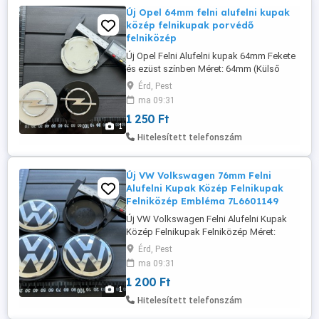
Új Opel 64mm felni alufelni kupak
közép felnikupak porvédő
felniközép
Új Opel Felni Alufelni kupak 64mm Fekete
és ezüst színben Méret: 64mm (Külső
átmérő) - 0909127953GD, HO24460123
Érd, Pest
További méretek, információk és rendelés
ma 09:31
a weboldalon érhető el: www. felni-kupak
1 250 Ft
.hu Szállítás megoldható Foxpost
1
automatába, és házhoz futárral!
Hitelesített telefonszám
Új VW Volkswagen 76mm Felni
Alufelni Kupak Közép Felnikupak
Felniközép Embléma 7L6601149
Új VW Volkswagen Felni Alufelni Kupak
Közép Felnikupak Felniközép Méret:
76mm (Külső átmérő) - Így ismerheti:
Érd, Pest
7L6601149 1200-Ft db. További méretek,
ma 09:31
információk és rendelés a weboldalon
1 200 Ft
érhető el: www. felni-kupak .hu Szállítás
1
megoldható Foxpost automatába, és
Hitelesített telefonszám
házhoz futárral!