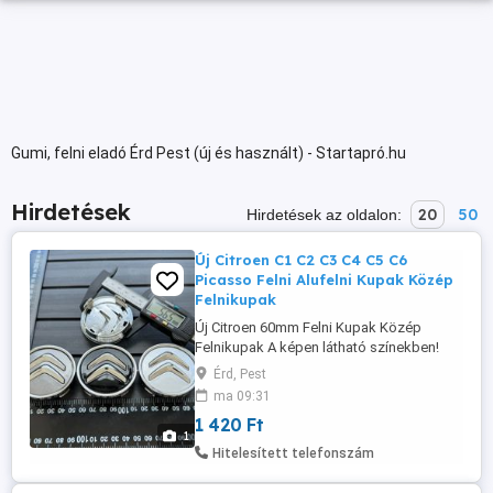
Gumi, felni eladó Érd Pest (új és használt) - Startapró.hu
Hirdetések
20
50
Hirdetések az oldalon:
Új Citroen C1 C2 C3 C4 C5 C6
Picasso Felni Alufelni Kupak Közép
Felnikupak
Új Citroen 60mm Felni Kupak Közép
Felnikupak A képen látható színekben!
Méret: 60mm (Külső átmérő) -
Érd, Pest
9670585977, JUT54014, 9406H6 1420-Ft
ma 09:31
db További méretek, információk és
1 420 Ft
rendelés a weboldalon érhető el: www.
1
felni-kupak .hu Szállítás megoldható
Hitelesített telefonszám
Foxpost automatába, és házhoz futárral!