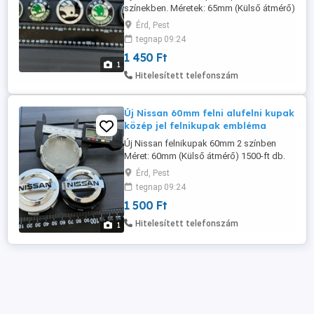
színekben. Méretek: 65mm (Külső átmérő)
3B7601171 - Zöld, Ezüst 56mm (Külső
Érd, Pest
átmérő) - 1J0601171 - Zöld 56mm (Külső
tegnap 09:24
átmérő) - 5jA601151A - Ezüst 56mm
1 450 Ft
(Külső átmérő) - 1ZD601151A - Zöld
1
60mm (Külső átmérő) - Zöld, Ezüst 1450-
Hitelesített telefonszám
Ft db További Információkat és méreteket
...
Új Nissan 60mm felni alufelni kupak
közép jel felnikupak embléma
Új Nissan felnikupak 60mm 2 színben
Méret: 60mm (Külső átmérő) 1500-ft db.
További méretek, információk és rendelés
Érd, Pest
a weboldalon érhető el: www. felni-kupak
tegnap 09:24
.hu Szállítással házhoz, és Foxpost
1 500 Ft
automatába is!
Hitelesített telefonszám
1