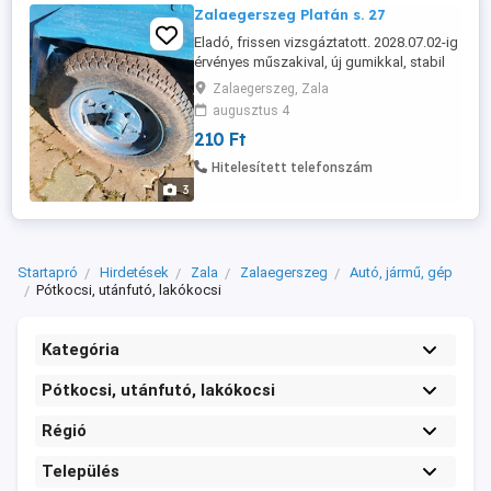
Zalaegerszeg Platán s. 27
Eladó, frissen vizsgáztatott. 2028.07.02-ig
érvényes műszakival, új gumikkal, stabil
(magasítóval) felépítménnyel egy 320kg-
Zalaegerszeg, Zala
os sz.gk. Utánfutó 210.E Ft. Érd. tel.
augusztus 4
210 Ft
Hitelesített telefonszám
3
Startapró
Hirdetések
Zala
Zalaegerszeg
Autó, jármű, gép
Pótkocsi, utánfutó, lakókocsi
Kategória
Pótkocsi, utánfutó, lakókocsi
Régió
Település