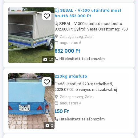
utánfutóinkkal! Kérhető ...
Új SEBAL - V-300 utánfutó most
bruttó 832.000 Ft
Új SEBAL - V-300 utánfutó most bruttó
832.000 Ft Gyártó: Vesta Össztömeg: 750
kg Saját tömeg: 222 kg Teherbírás: 528 kg
Zalaegerszeg, Zala
Plató mérete: 300 x 150 x 38 cm Ráfutófék:
augusztus 6
nincs Ponyva szett (HASZNOS
832 000 Ft
BELMAGASSÁG: 165 cm) Bevezető ára:
bruttó 832.000 Ft - AKCIÓ! Orrkerék és
Hitelesített telefonszám
10
bilincs: 15.900 Ft helyett AJÁNDÉK!
Forgalomba ...
220kg utánfutó
Eladó Utánfutó 220kg terhelhető,
2028.07.02. érvényes müszakival. új
gumival.
Zalaegerszeg, Zala
augusztus 4
150 Ft
Hitelesített telefonszám
2