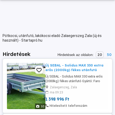
Pótkocsi, utánfutó, lakókocsi eladó Zalaegerszeg Zala (új és
használt) - Startapró.hu
Hirdetések
20
50
Hirdetések az oldalon:
Új SEBAL - Solidus MAX 330 extra
erős (2000kg) fékes utánfutó
Új SEBAL - Solidus MAX 330 extra erős
(2000kg) fékes utánfutó Gyártó: Faro
(Lengyelország) Garancia: 3 év Plató
Zalaegerszeg, Zala
mérete: 330 x 150 cm Össztömeg: 2000 kg
ma 09:23
- Visszaminősítés lehetséges! Saját
1 398 996 Ft
tömeg: 420 kg Teherbírás: 1580 kg
Tengely: 2 tengelyes Az új utánfutó ára:
Hitelesített telefonszám
10
bruttó 1.517.000 Ft helyett 1.399.000 ...