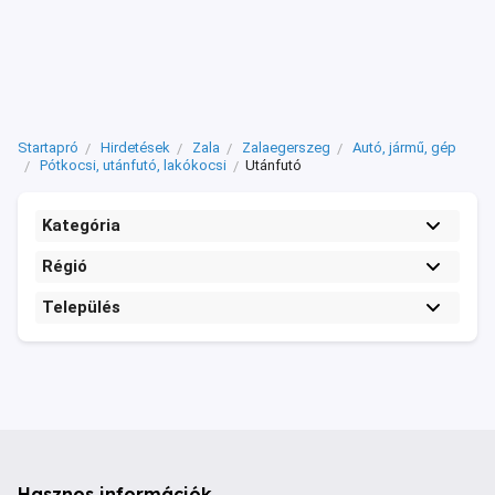
Startapró
Hirdetések
Zala
Zalaegerszeg
Autó, jármű, gép
Pótkocsi, utánfutó, lakókocsi
Utánfutó
Kategória
Régió
Település
Hasznos információk