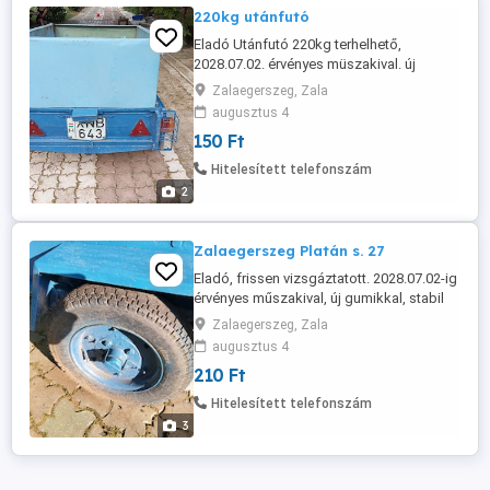
220kg utánfutó
Eladó Utánfutó 220kg terhelhető,
2028.07.02. érvényes müszakival. új
gumival.
Zalaegerszeg, Zala
augusztus 4
150 Ft
Hitelesített telefonszám
2
Zalaegerszeg Platán s. 27
Eladó, frissen vizsgáztatott. 2028.07.02-ig
érvényes műszakival, új gumikkal, stabil
(magasítóval) felépítménnyel egy 320kg-
Zalaegerszeg, Zala
os sz.gk. Utánfutó 210.E Ft. Érd. tel.
augusztus 4
210 Ft
Hitelesített telefonszám
3