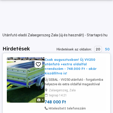
Utánfutó eladó Zalaegerszeg Zala (új és használt) - Startapró.hu
Hirdetések
20
50
Hirdetések az oldalon:
Csak augusztusban! Új VV250
utánfutó +extra oldalfal
+rendszám - 748.000 Ft - akár
kiszállítva is!
Új SEBAL - VV250 utánfutó - forgalomba
helyezve és extra oldalfal magasítóval
most bruttó 748.000 Ft GYÁRTÓ: VESTA - 3
Zalaegerszeg, Zala
ÉV GARANCIA! KIVITEL: 2 TENGELYES
tegnap 14:21
UTÁNFUTÓ ÖSSZTÖMEG: 750 KG
6
748 000 Ft
ÖNSÚLY: 230 KG TEHERBÍRÁS: 520 KG
MÉRET: 250 X 135 X 37 CM (FÉM
Hitelesített telefonszám
OLDALFALAS) NYITHATÓ HOMLOKFAL ÉS