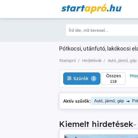
start
apró
.hu
Összes
Magá
Szűrők
1
118
Pótkocsi, utánfutó, lakókocsi el
Startapró
Hirdetések
Autó, jármű, gép
Összes
Mag
Szűrők
1
118
→
Aktív szűrők:
Autó, jármű, gép
Pót
Kiemelt hirdetések
–