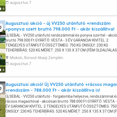
augusztus 7
6
Augusztusi akció - új VV250 utánfutó +rendszám
+ponyva szett bruttó 798.000 Ft - akár kiszállítva!
Új SEBAL - VV250 utánfutó rendszámmal és ponyva szettel - akci
bruttó 798.000 Ft GYÁRTÓ: VESTA - 3 ÉV GARANCIA! KIVITEL: 2
TENGELYES UTÁNFUTÓ ÖSSZTÖMEG: 750 KG ÖNSÚLY: 230 KG
TEHERBÍRÁS: 520 KG MÉRET: 250 X 135 X 37 CM (FÉM OLDALFALAS
NYITHATÓ HOMLOKFAL ÉS HÁTFAL Az új utánfutó rendszámmal:
Miskolc, Borsod-Abaúj-Zemplén
673.900 ...
augusztus 7
6
Augusztusi akció! Új VV250 utánfutó +rácsos magas
+rendszám - 788.000 Ft - akár kiszállítva is!
Új SEBAL - VV250 utánfutó - forgalomba helyezve, rendszámmal é
rácsos magasítóval - akciósan bruttó 788.000 Ft GYÁRTÓ: VESTA -
ÉV GARANCIA! KIVITEL: 2 TENGELYES UTÁNFUTÓ ÖSSZTÖMEG: 750
ÖNSÚLY: 230 KG TEHERBÍRÁS: 520 KG MÉRET: 250 X 135 X 37 CM (
OLDALFALAS) NYITHATÓ HOMLOKFAL ÉS HÁTFAL Az ...