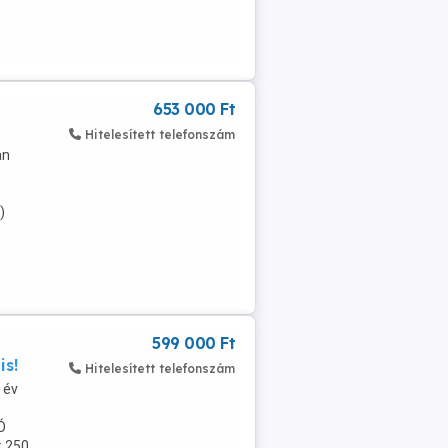
653 000 Ft
Hitelesített telefonszám
an
)
599 000 Ft
is!
Hitelesített telefonszám
 év
Ó
 250