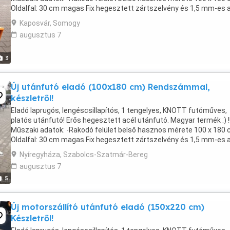
Oldalfal: 30 cm magas Fix hegesztett zártszelvény és 1,5 mm-es 
lemez -Hátfal: nyitható, de nem ...
Kaposvár, Somogy
augusztus 7
3
Új utánfutó eladó (100x180 cm) Rendszámmal,
készletről!
Eladó laprugós, lengéscsillapítós, 1 tengelyes, KNOTT futóműves,
platós utánfutó! Erős hegesztett acél utánfutó. Magyar termék :) !!
Műszaki adatok: -Rakodó felület belső hasznos mérete 100 x 180 c
Oldalfal: 30 cm magas Fix hegesztett zártszelvény és 1,5 mm-es 
lemez -Hátfal: nyitható, de nem ...
Nyíregyháza, Szabolcs-Szatmár-Bereg
augusztus 7
5
Új motorszállító utánfutó eladó (150x220 cm)
Készletről!