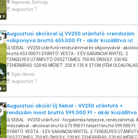
Kaposvár, Somogy
augusztus 7
8
Augusztusi akcióval új VV250 utánfutó +rendszám
+síkponyva bruttó 653.000 Ft - akár kiszállítva is!
Új SEBAL - VV250 utánfutó rendszámmal és síkponyvával - akciós
bruttó 653.000 Ft GYÁRTÓ: VESTA - 3 ÉV GARANCIA! KIVITEL: 2
TENGELYES UTÁNFUTÓ ÖSSZTÖMEG: 750 KG ÖNSÚLY: 230 KG
TEHERBÍRÁS: 520 KG MÉRET: 250 X 135 X 37 CM (FÉM OLDALFALAS
NYITHATÓ HOMLOKFAL ÉS HÁTFAL Az új utánfutó rendszámmal:
Eger, Heves
673.900 ...
augusztus 7
6
Augusztusi akció! Új Sebal - VV250 utánfutó +
rendszám most bruttó 599.000 Ft - akár kiszállítva 
Új SEBAL - VV250 utánfutó - forgalomba helyezve, rendszámmal, 4
műszakival - akciósan bruttó 673.900 Ft helyett bruttó 599.000 Ft
GYÁRTÓ: VESTA - 3 ÉV GARANCIA! KIVITEL: 2 TENGELYES UTÁNFUT
ÖSSZTÖMEG: 750 KG ÖNSÚLY: 230 KG TEHERBÍRÁS: 520 KG MÉRET: