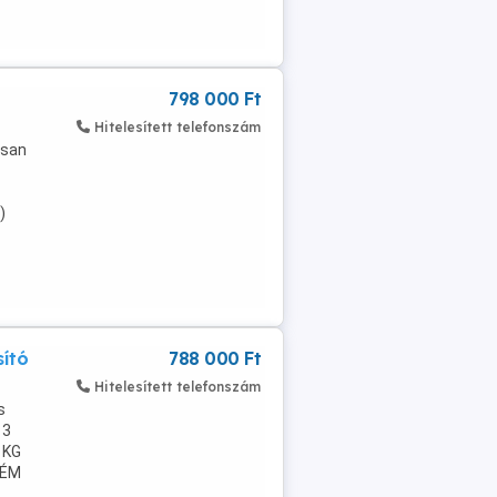
798 000 Ft
Hitelesített telefonszám
ósan
)
ító
788 000 Ft
Hitelesített telefonszám
s
 3
 KG
FÉM