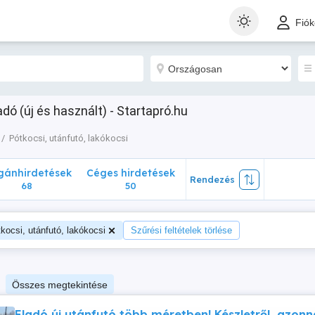
nhirdetések
Céges hirdetések
Rendezés
Fió
68
50
adó (új és használt) - Startapró.hu
Pótkocsi, utánfutó, lakókocsi
ánhirdetések
Céges hirdetések
Rendezés
68
50
kocsi, utánfutó, lakókocsi
Szűrési feltételek törlése
Összes megtekintése
Eladó új utánfutó több méretben! Készletről, azonna