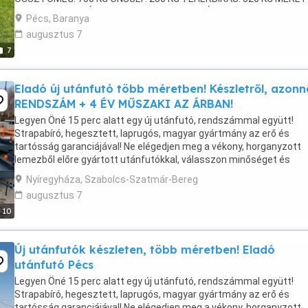
X 135 X 37 CM (FÉM OLDALFALAS) NYITHATÓ HOMLOKFAL ...
Pécs, Baranya
augusztus 7
7
Eladó új utánfutó több méretben! Készletről, azonna
RENDSZÁM + 4 ÉV MŰSZAKI AZ ÁRBAN!
Legyen Öné 15 perc alatt egy új utánfutó, rendszámmal együtt!
Strapabíró, hegesztett, laprugós, magyar gyártmány az erő és
tartósság garanciájával! Ne elégedjen meg a vékony, horganyzott
lemezből előre gyártott utánfutókkal, válasszon minőséget és
megbízhatóságot a mi masszív, vas utánfutóinkkal! Kérhető ...
Nyíregyháza, Szabolcs-Szatmár-Bereg
augusztus 7
10
Új utánfutók készleten, több méretben! Eladó
utánfutó Pécs
Legyen Öné 15 perc alatt egy új utánfutó, rendszámmal együtt!
Strapabíró, hegesztett, laprugós, magyar gyártmány az erő és
tartósság garanciájával! Ne elégedjen meg a vékony, horganyzott