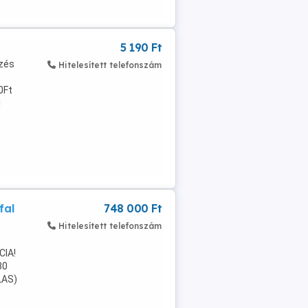
5 190 Ft
nzés
Hitelesített telefonszám
0Ft
l
fal
748 000 Ft
Hitelesített telefonszám
CIA!
30
LAS)