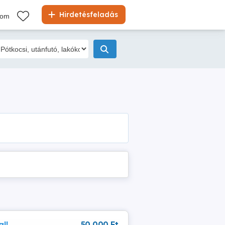
Hirdetésfeladás
kom
l!
50 000 Ft