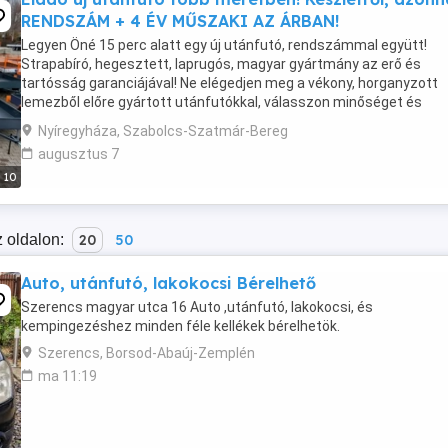
RENDSZÁM + 4 ÉV MŰSZAKI AZ ÁRBAN!
Legyen Öné 15 perc alatt egy új utánfutó, rendszámmal együtt!
Strapabíró, hegesztett, laprugós, magyar gyártmány az erő és
tartósság garanciájával! Ne elégedjen meg a vékony, horganyzott
lemezből előre gyártott utánfutókkal, válasszon minőséget és
megbízhatóságot a mi masszív, vas utánfutóinkkal! Kérhető ...
Nyíregyháza, Szabolcs-Szatmár-Bereg
augusztus 7
10
 oldalon:
20
50
Auto, utánfutó, lakokocsi Bérelhető
Szerencs magyar utca 16 Auto ,utánfutó, lakokocsi, és
kempingezéshez minden féle kellékek bérelhetök.
Szerencs, Borsod-Abaúj-Zemplén
ma 11:19