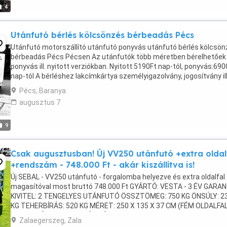
4
Utánfutó bérlés kölcsönzés bérbeadás Pécs
Utánfutó motorszállító utánfutó ponyvás utánfutó bérlés kölcsö
bérbeadás Pécs Pécsen Az utánfutók több méretben bérelhetőek
ponyvás ill. nyitott verziókban. Nyitott:5190Ft nap-tól, ponyvás:690
nap-tól A bérléshez lakcímkártya személyigazolvány, jogosítvány il
időpont egyeztetés szükséges!!!! min. ...
Pécs, Baranya
augusztus 7
9
Csak augusztusban! Új VV250 utánfutó +extra oldal
+rendszám - 748.000 Ft - akár kiszállítva is!
Új SEBAL - VV250 utánfutó - forgalomba helyezve és extra oldalfal
magasítóval most bruttó 748.000 Ft GYÁRTÓ: VESTA - 3 ÉV GARAN
KIVITEL: 2 TENGELYES UTÁNFUTÓ ÖSSZTÖMEG: 750 KG ÖNSÚLY: 2
KG TEHERBÍRÁS: 520 KG MÉRET: 250 X 135 X 37 CM (FÉM OLDALFA
NYITHATÓ HOMLOKFAL ÉS HÁTFAL Orrkerék és bilincs: ...
Zalaegerszeg, Zala