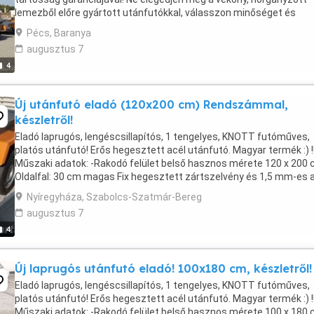
lemezből előre gyártott utánfutókkal, válasszon minőséget és
megbízhatóságot a mi masszív, vas utánfutóinkkal! Kérhető ...
Pécs, Baranya
augusztus 7
4
Új utánfutó eladó (120x200 cm) Rendszámmal,
készletről!
Eladó laprugós, lengéscsillapítós, 1 tengelyes, KNOTT futóműves,
platós utánfutó! Erős hegesztett acél utánfutó. Magyar termék :) !!
Műszaki adatok: -Rakodó felület belső hasznos mérete 120 x 200 c
Oldalfal: 30 cm magas Fix hegesztett zártszelvény és 1,5 mm-es 
lemez -Hátfal: nyitható, de nem ...
Nyíregyháza, Szabolcs-Szatmár-Bereg
augusztus 7
4
Új laprugós utánfutó eladó! 100x180 cm, készletről!
Eladó laprugós, lengéscsillapítós, 1 tengelyes, KNOTT futóműves,
platós utánfutó! Erős hegesztett acél utánfutó. Magyar termék :) !!
Műszaki adatok: -Rakodó felület belső hasznos mérete 100 x 180 c