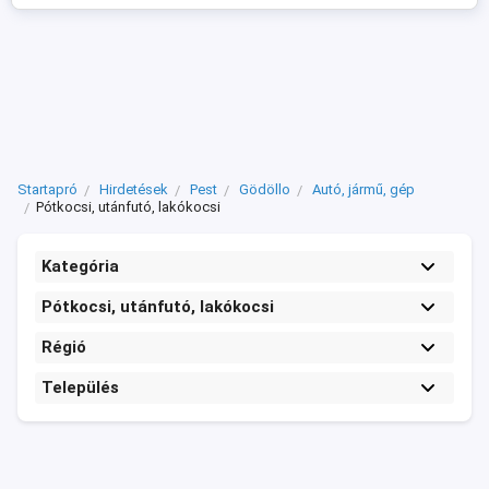
(Németország) Évjárat: ...
Startapró
Hirdetések
Pest
Gödöllo
Autó, jármű, gép
Pótkocsi, utánfutó, lakókocsi
Kategória
Pótkocsi, utánfutó, lakókocsi
Régió
Település