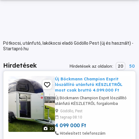
Pótkocsi, utánfutó, lakókocsi eladó Gödöllo Pest (új és használt) -
Startapró.hu
Hirdetések
20
50
Hirdetések az oldalon:
Új Böckmann Champion Esprit
lószállító utánfutó KÉSZLETRŐL
most csak bruttó 4.099.000 Ft
Új Böckmann Champion Esprit lószállító
utánfutó KÉSZLETRŐL forgalomba
helyezve, rendszámmal most csak bruttó
Gödöllo, Pest
4.099.000 Ft Fix tartozékok az új
tegnap 08:10
Böckmann lószállítóhoz: -
4 099 000 Ft
lengéscsillapító, - pata csúszásgátló a
10
rámpán - felszerelt nyeregszekrény, - gumi
Hitelesített telefonszám
védő a belső falon Gyártó: Böckmann