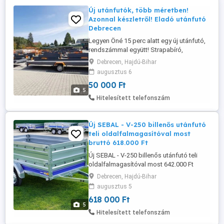
Új utánfutók, több méretben!
Azonnal készletről! Eladó utánfutó
Debrecen
Legyen Öné 15 perc alatt egy új utánfutó,
rendszámmal együtt! Strapabíró,
hegesztett, laprugós, magyar gyártmány
Debrecen, Hajdú-Bihar
az erő és tartósság garanciájával! Ne
augusztus 6
elégedjen meg a vékony, horganyzott
50 000 Ft
lemezből előre gyártott utánfutókkal,
5
válasszon minőséget és
Hitelesített telefonszám
megbízhatóságot a mi masszív, vas
utánfutóinkkal! Kérhető ...
Új SEBAL - V-250 billenős utánfutó
teli oldalfalmagasítóval most
bruttó 618.000 Ft
Új SEBAL - V-250 billenős utánfutó teli
oldalfalmagasítóval most 642.000 Ft
helyett bruttó 618.000 Ft Garancia: 3 év
Debrecen, Hajdú-Bihar
KIVITEL: 1 TENGELYES, BILLENŐS
augusztus 5
ÖSSZTÖMEG: 750 KG ÖNSÚLY: 184 KG
618 000 Ft
TEHERBÍRÁS: 566 KG MÉRET: 250 X 135 X
5
37 CM (FÉM OLDALFALAS) NYITHATÓ
Hitelesített telefonszám
HOMLOKFAL ÉS HÁTFAL SEBAL - V-250