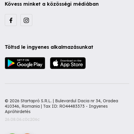
Kövess minket a közösségi médiában
Töltsd le ingyenes alkalmazásunkat
© 2026 Startapró S.R.L. | Bulevardul Dacia nr 34, Oradea
410346, Romania | Tax ID: RO44483373 -
Ingyenes
Apróhirdetés
26.08.06.c0c206c