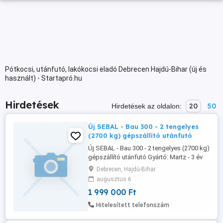
Pótkocsi, utánfutó, lakókocsi eladó Debrecen Hajdú-Bihar (új és
használt) - Startapró.hu
Hirdetések
20
50
Hirdetések az oldalon:
Új SEBAL - Bau 300 - 2 tengelyes
(2700 kg) gépszállító utánfutó
Új SEBAL - Bau 300 - 2 tengelyes (2700 kg)
gépszállító utánfutó Gyártó: Martz - 3 év
garancia Típus: Builder 3 - 300 S - 2700 kg
Debrecen, Hajdú-Bihar
Plató mérete: 295 x 150 cm Össztömeg:
augusztus 6
2700 kg - visszaminősíthető Saját súly:
1 999 000 Ft
547 kg Teherbírás: 2.153 kg Ára: bruttó
2.190.000 Ft helyett bruttó 1.999.000 Ft -
Hitelesített telefonszám
AKCIÓ! Forgalomba ...