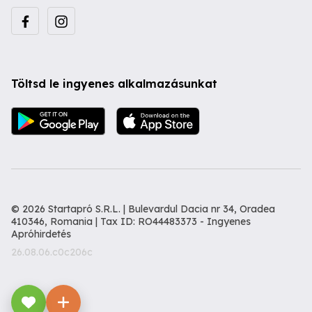
Töltsd le ingyenes alkalmazásunkat
© 2026 Startapró S.R.L. | Bulevardul Dacia nr 34, Oradea
410346, Romania | Tax ID: RO44483373 -
Ingyenes
Apróhirdetés
26.08.06.c0c206c