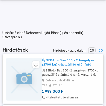
Utánfutó eladó Debrecen Hajdú-Bihar (új és használt) -
Startapró.hu
Hirdetések
20
50
Hirdetések az oldalon:
Új SEBAL - Bau 300 - 2 tengelyes
(2700 kg) gépszállító utánfutó
Új SEBAL - Bau 300 - 2 tengelyes (2700 kg)
gépszállító utánfutó Gyártó: Martz - 3 év
garancia Típus: Builder 3 - 300 S - 2700 kg
Debrecen, Hajdú-Bihar
Plató mérete: 295 x 150 cm Össztömeg:
augusztus 6
2700 kg - visszaminősíthető Saját súly:
1 999 000 Ft
547 kg Teherbírás: 2.153 kg Ára: bruttó
2.190.000 Ft helyett bruttó 1.999.000 Ft -
Hitelesített telefonszám
AKCIÓ! Forgalomba ...