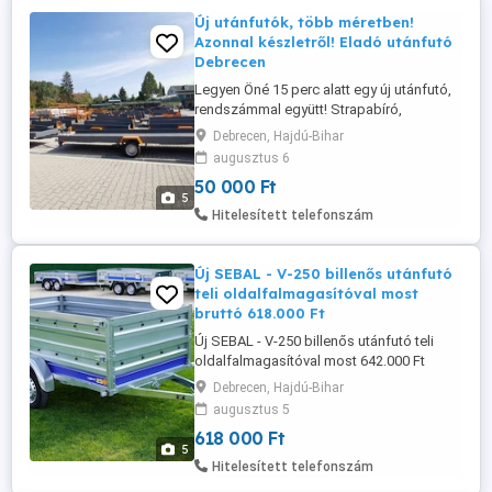
Új utánfutók, több méretben!
Azonnal készletről! Eladó utánfutó
Debrecen
Legyen Öné 15 perc alatt egy új utánfutó,
rendszámmal együtt! Strapabíró,
hegesztett, laprugós, magyar gyártmány
Debrecen, Hajdú-Bihar
az erő és tartósság garanciájával! Ne
augusztus 6
elégedjen meg a vékony, horganyzott
50 000 Ft
lemezből előre gyártott utánfutókkal,
5
válasszon minőséget és
Hitelesített telefonszám
megbízhatóságot a mi masszív, vas
utánfutóinkkal! Kérhető ...
Új SEBAL - V-250 billenős utánfutó
teli oldalfalmagasítóval most
bruttó 618.000 Ft
Új SEBAL - V-250 billenős utánfutó teli
oldalfalmagasítóval most 642.000 Ft
helyett bruttó 618.000 Ft Garancia: 3 év
Debrecen, Hajdú-Bihar
KIVITEL: 1 TENGELYES, BILLENŐS
augusztus 5
ÖSSZTÖMEG: 750 KG ÖNSÚLY: 184 KG
618 000 Ft
TEHERBÍRÁS: 566 KG MÉRET: 250 X 135 X
5
37 CM (FÉM OLDALFALAS) NYITHATÓ
Hitelesített telefonszám
HOMLOKFAL ÉS HÁTFAL SEBAL - V-250