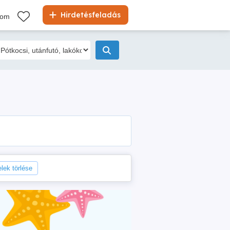
Hirdetésfeladás
kom
elek törlése