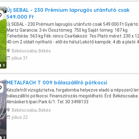
Új SEBAL - 230 Prémium laprugós utánfutó csak
549.000 Ft
Új SEBAL - 230 Prémium laprugós utánfutó csak 549.000 Ft Gyártó:
Martz Garancia: 3 év Össztömeg: 750 kg Saját tömeg: 187 kg
Teherbírás: 563 kg Fék: nincs Csatlakozó: 7es Plató méret: 230 x 1
40 cm 2 oldalt nyitható - elől és hátul Lekötő kampók: 4 db a plató 4
sarkán Az új SEBAL 230 Prémium L - ...
Békéscsaba, Békés
július 31
8
METALFACH T 009 bálaszállító pótkocsi
Készletről vizsgáztatva, forgalomba helyezve eladó a népszerű le
bálaszállító pótkocsi. Finanszírozás megoldható. Érd: Békéscsaba
Almáskerti Ipari Park 6/1. Tel: 30 3498133
Békéscsaba, Békés
július 22
3