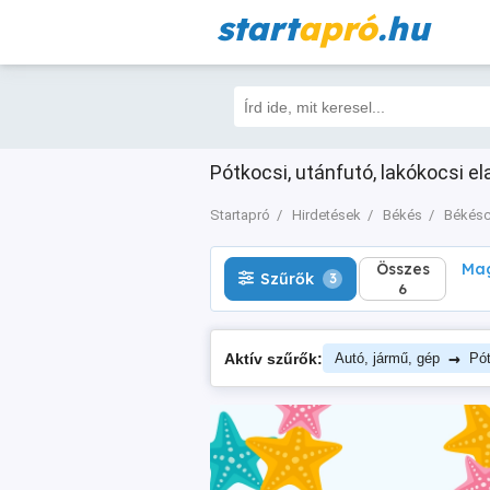
start
apró
.hu
Összes
Magá
Szűrők
3
6
Pótkocsi, utánfutó, lakókocsi e
Startapró
Hirdetések
Békés
Békés
Összes
Mag
Szűrők
3
6
→
Aktív szűrők:
Autó, jármű, gép
Pót