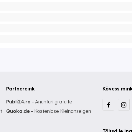
Partnereink
Kövess min
Publi24.ro
- Anunturi gratuite
t
Quoka.de
- Kostenlose Kleinanzeigen
Töltsd le i