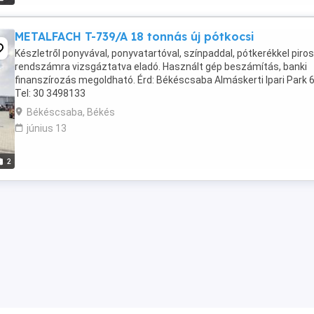
METALFACH T-739/A 18 tonnás új pótkocsi
Készletről ponyvával, ponyvatartóval, színpaddal, pótkerékkel piros
rendszámra vizsgáztatva eladó. Használt gép beszámítás, banki
finanszírozás megoldható. Érd: Békéscsaba Almáskerti Ipari Park 6
Tel: 30 3498133
Békéscsaba, Békés
június 13
2