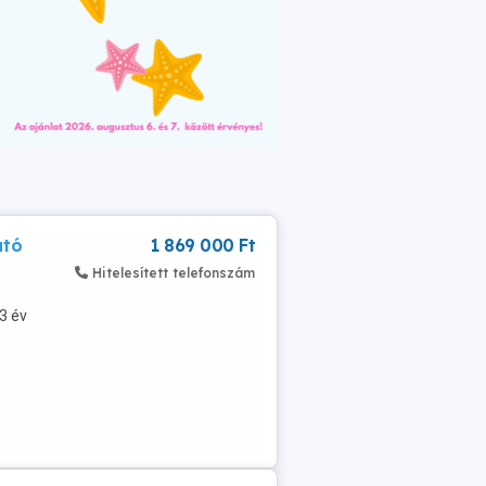
utó
1 869 000 Ft
Hitelesített telefonszám
3 év
..