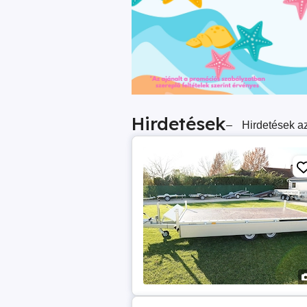
Hirdetések
–
Hirdetések az