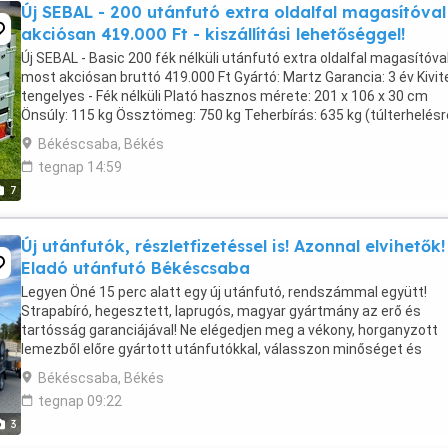
Új SEBAL - 200 utánfutó extra oldalfal magasítóval
akciósan 419.000 Ft - kiszállítási lehetőséggel!
Új SEBAL - Basic 200 fék nélküli utánfutó extra oldalfal magasítóva
most akciósan bruttó 419.000 Ft Gyártó: Martz Garancia: 3 év Kivite
tengelyes - Fék nélküli Plató hasznos mérete: 201 x 106 x 30 cm
Önsúly: 115 kg Össztömeg: 750 kg Teherbírás: 635 kg (túlterhelésr
nem alkalmas) Alváz: Horganyzott ...
Békéscsaba, Békés
tegnap 14:59
7
Új utánfutók, részletfizetéssel is! Azonnal elvihetők!
Eladó utánfutó Békéscsaba
Legyen Öné 15 perc alatt egy új utánfutó, rendszámmal együtt!
Strapabíró, hegesztett, laprugós, magyar gyártmány az erő és
tartósság garanciájával! Ne elégedjen meg a vékony, horganyzott
lemezből előre gyártott utánfutókkal, válasszon minőséget és
megbízhatóságot a mi masszív, vas utánfutóinkkal! Kérhető ...
Békéscsaba, Békés
tegnap 09:22
3