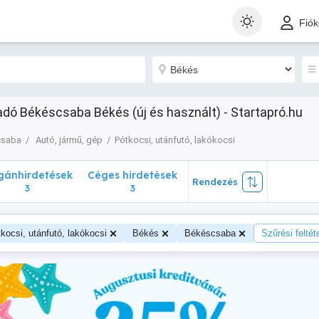
nhirdetések
Céges hirdetések
Rendezés
Fió
3
3
ladó Békéscsaba Békés (új és használt) - Startapró.hu
csaba
Autó, jármű, gép
Pótkocsi, utánfutó, lakókocsi
ánhirdetések
Céges hirdetések
Rendezés
3
3
kocsi, utánfutó, lakókocsi
Békés
Békéscsaba
Szűrési feltét