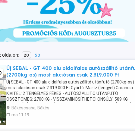
 oldalon:
20
50
Új SEBAL - GT 400 alu oldalfalas autószállító utánf
(2700kg-os) most akciósan csak 2.319.000 Ft
Új SEBAL - GT 400 alu oldalfalas autószállító utánfutó (2700kg-os)
most akciósan csak 2.319.000 Ft Gyártó: Martz (lengyel) Garancia: 
KIVITEL: 2 TENGELYES FÉKES - AUTÓSZÁLLÍTÓ UTÁNFUTÓ
ÖSSZTÖMEG: 2700 KG - VISSZAMINŐSÍTHETŐ! ÖNSÚLY: 589 KG
TEHERBÍRÁS: 2111 KG MÉRET: 400 X 200 CM - TELI PLATÓS KERÉK .
Békéscsaba, Békés
ma 11:19
9