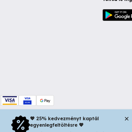
💖 25% kedvezményt kaptál
egyenlegfeltöltésre 💖