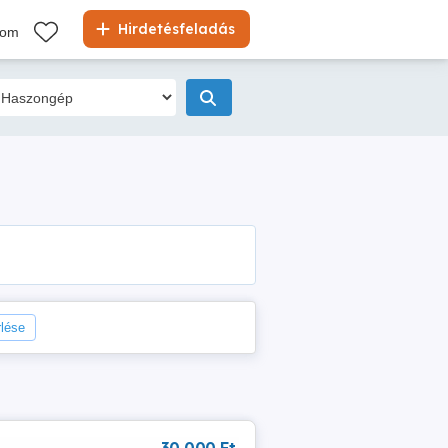
Hirdetésfeladás
kom
rlése