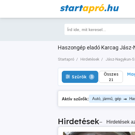
start
apró
.hu
Összes
Magá
Szűrők
3
21
Haszongép eladó Karcag Jász-Na
Startapró
Hirdetések
Jász-Nagykun-S
Összes
Mag
Szűrők
3
21
→
Aktív szűrők:
Autó, jármű, gép
Ha
Hirdetések
–
Hirdetések az