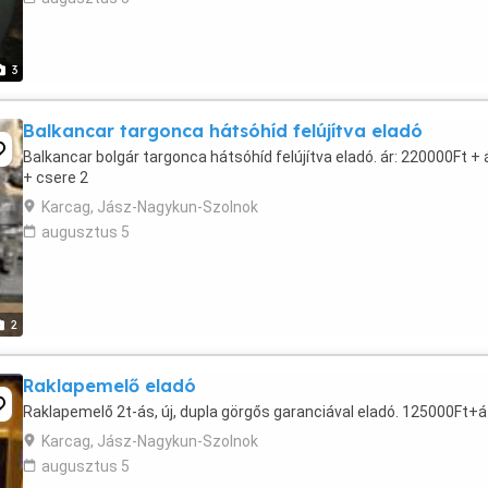
3
Balkancar targonca hátsóhíd felújítva eladó
Balkancar bolgár targonca hátsóhíd felújítva eladó. ár: 220000Ft + 
+ csere 2
Karcag, Jász-Nagykun-Szolnok
augusztus 5
2
Raklapemelő eladó
Raklapemelő 2t-ás, új, dupla görgős garanciával eladó. 125000Ft+á
Karcag, Jász-Nagykun-Szolnok
augusztus 5