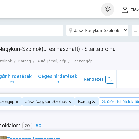
nhirdetések
Céges hirdetések
Rendezés
Fió
21
0
gykun-Szolnok(új és használt) - Startapró.hu
zolnok
Karcag
Autó, jármű, gép
Haszongép
ánhirdetések
Céges hirdetések
Rendezés
21
0
szongép
Jász-Nagykun-Szolnok
Karcag
Szűrési feltételek tö
 oldalon:
20
50