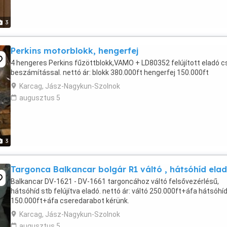
3
Perkins motorblokk, hengerfej
4 hengeres Perkins fűzöttblokk,VAMO + LD80352 felújított eladó c
beszámítással. nettó ár: blokk 380.000ft hengerfej 150.000ft
Karcag, Jász-Nagykun-Szolnok
augusztus 5
3
Targonca Balkancar bolgár R1 váltó , hátsóhíd ela
Balkancar DV-1621 - DV-1661 targoncához váltó felsővezérlésű,
hátsóhíd stb felújítva eladó. nettó ár: váltó 250.000ft+áfa hátsóhí
150.000ft+áfa cseredarabot kérünk.
Karcag, Jász-Nagykun-Szolnok
augusztus 5