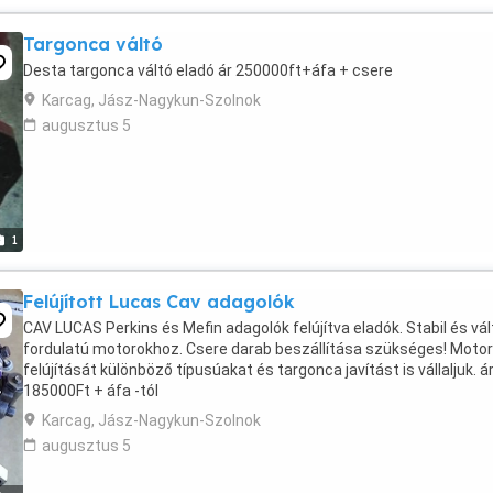
Targonca váltó
Desta targonca váltó eladó ár 250000ft+áfa + csere
Karcag, Jász-Nagykun-Szolnok
augusztus 5
1
Felújított Lucas Cav adagolók
CAV LUCAS Perkins és Mefin adagolók felújítva eladók. Stabil és vá
fordulatú motorokhoz. Csere darab beszállítása szükséges! Moto
felújítását különböző típusúakat és targonca javítást is vállaljuk. ár
185000Ft + áfa -tól
Karcag, Jász-Nagykun-Szolnok
augusztus 5