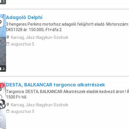
1
Adagoló Delphi
3 hengeres Perkins motorhoz adagoló felújított eladó. Motorszám:
DK51328 ár: 150.000,-Ft+áfa 2
Karcag, Jász-Nagykun-Szolnok
augusztus 5
2
DESTA, BALKANCAR targonca alkatrészek
1
Targonca :DESTA, BALKANCAR Alkatrészek eladók kedvező áron ! Á
1500 Ft-tól.
Karcag, Jász-Nagykun-Szolnok
augusztus 5