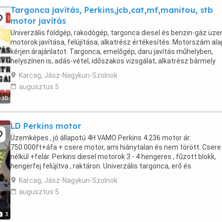
Targonca javítás, Perkins,jcb,cat,mf,manitou, stb
motor javítás
Univerzális földgép, rakodógép, targonca diesel és benzin-gáz üz
motorok javítása, felújítása, alkatrész értékesítés. Motorszám ala
kérjen árajánlatot. Targonca, emelőgép, daru javítás műhelyben,
helyszínen is, adás-vétel, időszakos vizsgálat, alkatrész bármely
típushoz! Targonca bérlet ! Különböző ...
Karcag, Jász-Nagykun-Szolnok
augusztus 5
10
LD Perkins motor
Üzemképes , jó állapotú 4H VAMO Perkins 4.236 motor ár:
750.000ft+áfa + csere motor, ami hiánytalan és nem törött. Csere
nélkül +felár. Perkins diesel motorok 3 - 4 hengeres , fűzött blokk,
hengerfej felújítva , raktáron. Univerzális targonca, erő és
földmunkagép motor javítás, felújítás,szerviz, szabványossági ...
Karcag, Jász-Nagykun-Szolnok
augusztus 5
3