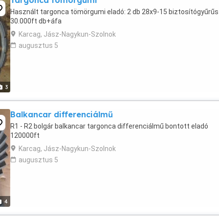
Targonca tömörgumi
Használt targonca tömörgumi eladó: 2 db 28x9-15 biztosítógyűrűs
30.000ft db+áfa
Karcag, Jász-Nagykun-Szolnok
augusztus 5
3
Balkancar differenciálmű
R1 - R2 bolgár balkancar targonca differenciálmű bontott eladó
120000ft
Karcag, Jász-Nagykun-Szolnok
augusztus 5
4