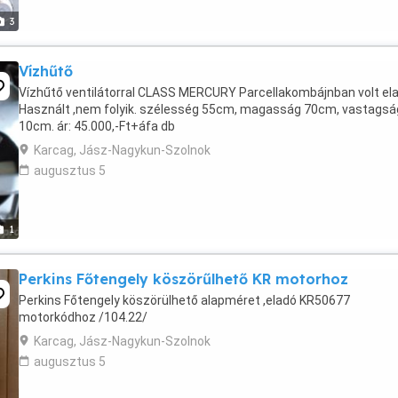
3
Vízhűtő
Vízhűtő ventilátorral CLASS MERCURY Parcellakombájnban volt ela
Használt ,nem folyik. szélesség 55cm, magasság 70cm, vastagsá
10cm. ár: 45.000,-Ft+áfa db
Karcag, Jász-Nagykun-Szolnok
augusztus 5
1
Perkins Főtengely köszörűlhető KR motorhoz
Perkins Főtengely köszörülhető alapméret ,eladó KR50677
motorkódhoz /104.22/
Karcag, Jász-Nagykun-Szolnok
augusztus 5