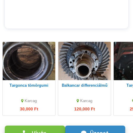
Targonca tömörgumi
Balkancar differenciálmű
Ta
Karcag
Karcag
30,000 Ft
120,000 Ft
2