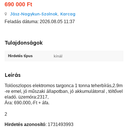
690 000
Ft
Jász-Nagykun-Szolnok
,
Karcag
Feladás dátuma: 2026.08.05 11:37
Tulajdonságok
Hirdetés típus
kínál
Leírás
Tolóoszlopos elektromos targonca 1 tonna teherbírás,2.9m
-re emel, jó műszaki állapotban, jó akkumulátorral , töltővel
eladó. üzemóra:2317,
Ára: 690.000,-Ft + áfa.
2
Hirdetés azonosító
: 1731493993