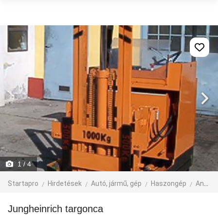
1
/ 4
Startapro
Hirdetések
Autó, jármű, gép
Haszongép
Anyagmozgató gép
Jungheinrich targonca