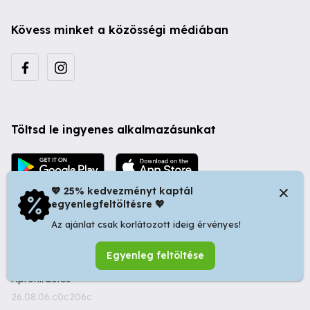
Kövess minket a közösségi médiában
Töltsd le ingyenes alkalmazásunkat
💖 25% kedvezményt kaptál
egyenlegfeltöltésre 💖
Az ajánlat csak korlátozott ideig érvényes!
© 2026 Startapró S.R.L. | Bulevardul Dacia nr 34, Oradea
Egyenleg feltöltése
410346, Romania | Tax ID: RO44483373 -
Ingyenes
Apróhirdetés
26.08.06.c0c206c