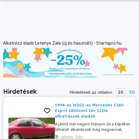
Alkatrész eladó Letenye Zala (új és használt) - Startapró.hu
Hirdetések
20
50
Hirdetések az oldalon:
1994-es W202-es Mercedes C180
Esprit 1800cm3 16v 122le
alkatrészek eladók
A jármű már nagyon hiányos de a képeken
láthatók alkatrészek még megvannak,
katalizátor elkelt! Amennyiben valami
Letenye, Zala