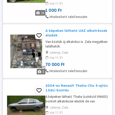
érdekli hívjon!
ma 11:51
1 000 Ft
16
Hitelesített telefonszám
A képeken látható UAZ alkatrészek
eladók
Van köztük új alkatrész is. Zala megyében
találhatók.
Letenye, Zala
ma 11:51
70 000 Ft
Hitelesített telefonszám
2
2004-es Renault Thalia-Clio 3-ajtós
1.5dci bontás
A képeken látható Thalia (színkód:VN603)
bontott alkatrészei eladók de van
háromajtós Clio-hoz fehér ajtó, tankajtó,
Letenye, Zala
fekete tükörházas tükör és van egy három
ma 11:51