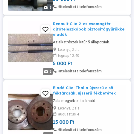
Hitelesített telefonszám
8
Renault Clio 2-es csomagtér
ajtóteleszkópok biztosítógyűrűkkel
eladók
Az alkatrészek kitűnő állapotúak.
Letenye, Zala
tegnap 12:40
5 000 Ft
Hitelesített telefonszám
1
Eladó Clio-Thalia újszerű első
féktárcsák, újszerű fékbetétek
Zala megyében található.
Letenye, Zala
augusztus 4
15 000 Ft
Hitelesített telefonszám