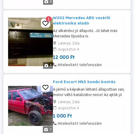
3
W202 Mercedes ABS vezérlő
1
elektronika eladó
Az alkatrész jó állapotú. Jó lehet más
Mercedes típusba is.
Letenye, Zala
augusztus 4
12 000 Ft
Hitelesített telefonszám
3
Ford Escort Mk5 kombi bontás
A jármű a képeken látható állapotban van,
motor váltó katalizátor nincs! Az ajtók jó
állapotúak nem rozsdásak sportkormány
Letenye, Zala
fehér számlapos kilométeróra van benne.
augusztus 4
kérem telefonon érdeklődjön!
1 000 Ft
Hitelesített telefonszám
7