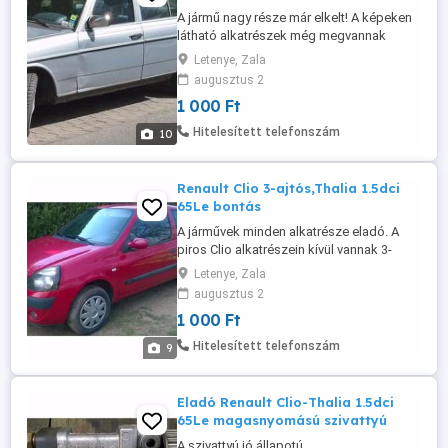
A jármű nagy része már elkelt! A képeken
látható alkatrészek még megvannak
ezeken kívül van motorház tető és pár
Letenye, Zala
darab díszléc valamint egyéb apróságok.
augusztus 2
Amennyiben valami érdekli kérem
1 000 Ft
telefonon érdeklődjön!
Hitelesített telefonszám
10
Renault Clio 3-ajtós,Thalia 1.5dci
65Le bontás
A járművek minden alkatrésze eladó. A
piros Clio alkatrészein kívül vannak 3-
ajtóshoz fehér ajtók, fehér tankajtóm,
Letenye, Zala
fekete tükörházas tükrök ha valakinek az
augusztus 2
kell de van Thalia alkatrészem és egy új
1 000 Ft
pótkerék de ha csak lemezfelni kell az is
van. Amennyiben valami érdekli hívjon
Hitelesített telefonszám
9
telefonon!
Eladó Renault Clio-Thalia 1.5dci
65Le magasnyomású szivattyú
A szivattyú jó állapotú.