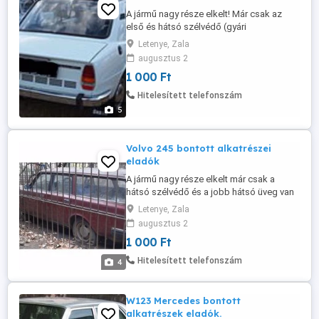
A jármű nagy része elkelt! Már csak az
első és hátsó szélvédő (gyári
Csehszlovák),2db sötétített
Letenye, Zala
tükör,kardánbox van meg. Kérem
augusztus 2
telefonon érdeklődjön!
1 000 Ft
Hitelesített telefonszám
5
Volvo 245 bontott alkatrészei
eladók
A jármű nagy része elkelt már csak a
hátsó szélvédő és a jobb hátsó üveg van
meg és egy garnitúra 15-ös Alutec alufelni.
Letenye, Zala
Amennyiben valami érdekli kérem
augusztus 2
telefonon érdeklődjön!
1 000 Ft
Hitelesített telefonszám
4
W123 Mercedes bontott
alkatrészek eladók.