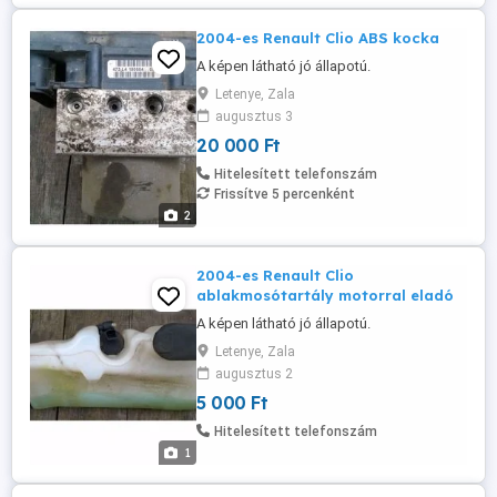
2004-es Renault Clio ABS kocka
A képen látható jó állapotú.
Letenye, Zala
augusztus 3
20 000 Ft
Hitelesített telefonszám
Frissítve 5 percenként
2
2004-es Renault Clio
ablakmosótartály motorral eladó
A képen látható jó állapotú.
Letenye, Zala
augusztus 2
5 000 Ft
Hitelesített telefonszám
1