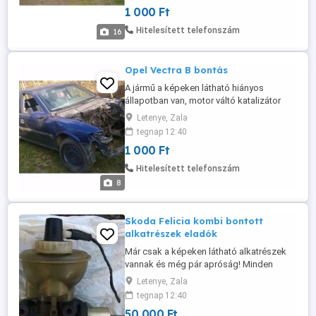
ajtós piros Clio (színkód:OV731)
1 000 Ft
bontásra. Clio, Thalia, Megane, Kangoo
14-es lemezfelnik és egy új pótkerék is
Hitelesített telefonszám
16
eladó. Amennyiben valami érdekli ...
Opel Vectra B bontás
A jármű a képeken látható hiányos
állapotban van, motor váltó katalizátor
már nincs! Amennyiben valami érdekli
Letenye, Zala
kérem telefonon érdeklődjön!
tegnap 12:40
1 000 Ft
Hitelesített telefonszám
8
Skoda Felicia kombi bontott
alkatrészek eladók
Már csak a képeken látható alkatrészek
vannak és még pár apróság! Minden
alkatrész jó állapotban van. A garnitúra
Letenye, Zala
első fékbetét új állapotú!
tegnap 12:40
50 000 Ft