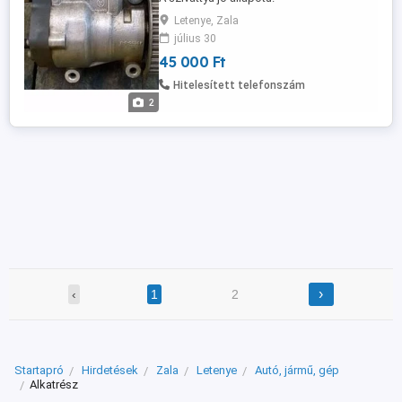
Letenye, Zala
július 30
45 000 Ft
Hitelesített telefonszám
2
›
‹
1
2
Startapró
Hirdetések
Zala
Letenye
Autó, jármű, gép
Alkatrész