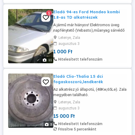
Eladó 94-es Ford Mondeo kombi
1
1.8-as TD alkatrészek
A jármű már hiányos! Elektromos üveg
napfénytető (Vebasto),műanyag sárvédő
betétek, csomagtérroló, cooler hűtő,
Letenye, Zala
légtömeg mérő, motortartó bakok, stb .
augusztus 3
Az alkatrészek jó állapotúak. Amennyiben
1 000 Ft
valami érdekli kérem telefonon
érdeklődjön! Zala megyében található.
Hitelesített telefonszám
11
Eladó Clio-Thalia 1.5 dci
fogaskoszorú,lendkerék
Az alkatrész jó állapotú, (48Kw,65Le). Zala
megyében található.
Letenye, Zala
augusztus 3
15 000 Ft
Hitelesített telefonszám
3
Frissítve 5 percenként