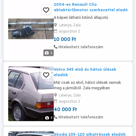
2004-es Renault Clio
ablaktörlőmotor szerkezettel eladó
A képen látható kitűnő állapotú.
Letenye, Zala
augusztus 2
10 000 Ft
Hitelesített telefonszám
1
Volvo 345 első és hátsó ülések
eladók
Már csak az első, hátsó ülések vannak
meg a járműből. Zala megyében
találhatók.
Letenye, Zala
augusztus 2
40 000 Ft
Hitelesített telefonszám
3
Skoda 105-120 alkatrészek eladók