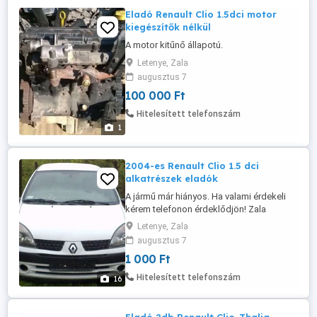
Eladó Renault Clio 1.5dci motor
kiegészítők nélkül
A motor kitűnő állapotú.
Letenye, Zala
augusztus 7
100 000 Ft
Hitelesített telefonszám
1
2004-es Renault Clio 1.5 dci
alkatrészek eladók
A jármű már hiányos. Ha valami érdekeli
kérem telefonon érdeklődjön! Zala
megyében található.
Letenye, Zala
augusztus 7
1 000 Ft
Hitelesített telefonszám
16