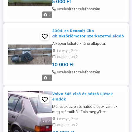
5 000 Ft
Hitelesített telefonszám
1
2004-es Renault Clio
ablaktörlőmotor szerkezettel eladó
A képen látható kitűnő állapotú.
Letenye, Zala
augusztus 2
10 000 Ft
Hitelesített telefonszám
1
Volvo 345 első és hátsó ülések
eladók
Már csak az első, hátsó ülések vannak
meg a járműből. Zala megyében
találhatók.
Letenye, Zala
augusztus 2