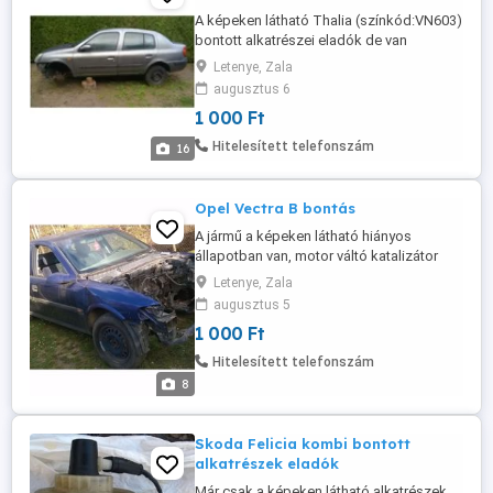
A képeken látható Thalia (színkód:VN603)
bontott alkatrészei eladók de van
háromajtós Clio-hoz fehér ajtó, tankajtó,
Letenye, Zala
fekete tükörházas tükör és van egy három
augusztus 6
ajtós piros Clio (színkód:OV731)
1 000 Ft
bontásra. Clio, Thalia, Megane, Kangoo
14-es lemezfelnik és egy új pótkerék is
Hitelesített telefonszám
16
eladó. Amennyiben valami érdekli ...
Opel Vectra B bontás
A jármű a képeken látható hiányos
állapotban van, motor váltó katalizátor
már nincs! Amennyiben valami érdekli
Letenye, Zala
kérem telefonon érdeklődjön!
augusztus 5
1 000 Ft
Hitelesített telefonszám
8
Skoda Felicia kombi bontott
alkatrészek eladók
Már csak a képeken látható alkatrészek