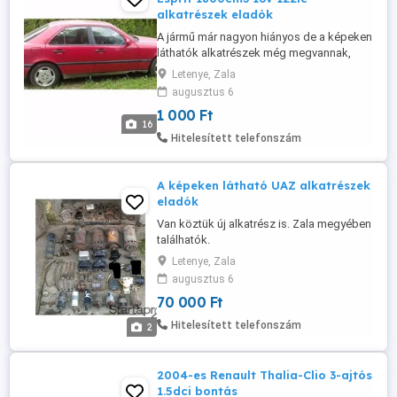
alkatrészek eladók
A jármű már nagyon hiányos de a képeken
láthatók alkatrészek még megvannak,
katalizátor elkelt! Amennyiben valami
Letenye, Zala
érdekli hívjon!
augusztus 6
1 000 Ft
16
Hitelesített telefonszám
A képeken látható UAZ alkatrészek
eladók
Van köztük új alkatrész is. Zala megyében
találhatók.
Letenye, Zala
augusztus 6
70 000 Ft
Hitelesített telefonszám
2
2004-es Renault Thalia-Clio 3-ajtós
1.5dci bontás