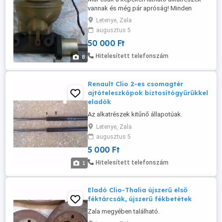
vannak és még pár apróság! Minden
alkatrész jó állapotban van. A garnitúra
Letenye, Zala
első fékbetét új állapotú!
augusztus 5
50 000 Ft
Hitelesített telefonszám
8
Renault Clio 2-es csomagtér
ajtóteleszkópok biztosítógyűrűkkel
eladók
Az alkatrészek kitűnő állapotúak.
Letenye, Zala
augusztus 5
5 000 Ft
Hitelesített telefonszám
1
Eladó Clio-Thalia újszerű első
féktárcsák, újszerű fékbetétek
Zala megyében található.