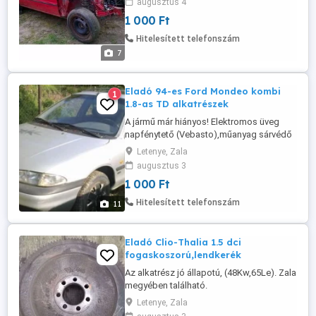
augusztus 4
kérem telefonon érdeklődjön!
1 000 Ft
Hitelesített telefonszám
7
Eladó 94-es Ford Mondeo kombi
1
1.8-as TD alkatrészek
A jármű már hiányos! Elektromos üveg
napfénytető (Vebasto),műanyag sárvédő
betétek, csomagtérroló, cooler hűtő,
Letenye, Zala
légtömeg mérő, motortartó bakok, stb .
augusztus 3
Az alkatrészek jó állapotúak. Amennyiben
1 000 Ft
valami érdekli kérem telefonon
érdeklődjön! Zala megyében található.
Hitelesített telefonszám
11
Eladó Clio-Thalia 1.5 dci
fogaskoszorú,lendkerék
Az alkatrész jó állapotú, (48Kw,65Le). Zala
megyében található.
Letenye, Zala