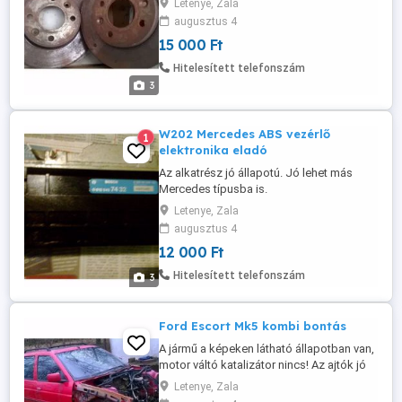
Letenye, Zala
augusztus 4
15 000 Ft
Hitelesített telefonszám
3
W202 Mercedes ABS vezérlő
1
elektronika eladó
Az alkatrész jó állapotú. Jó lehet más
Mercedes típusba is.
Letenye, Zala
augusztus 4
12 000 Ft
Hitelesített telefonszám
3
Ford Escort Mk5 kombi bontás
A jármű a képeken látható állapotban van,
motor váltó katalizátor nincs! Az ajtók jó
állapotúak nem rozsdásak sportkormány
Letenye, Zala
fehér számlapos kilométeróra van benne.