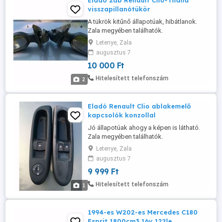
Eladó 2db Renault Clio-Thalia
visszapillanótükör
A tükrök kitűnő állapotúak, hibátlanok.
Zala megyében találhatók.
Letenye, Zala
augusztus 7
10 000 Ft
Hitelesített telefonszám
2
Eladó Renault Clio ablakemelő
kapcsolók konzollal
Jó állapotúak ahogy a képen is látható.
Zala megyében találhatók.
Letenye, Zala
augusztus 7
9 999 Ft
Hitelesített telefonszám
1
1994-es W202-es Mercedes C180
Esprit 1800cm3 16v 122le