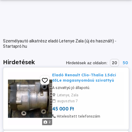
Személyautó alkatrész eladó Letenye Zala (új és használt) -
Startapró.hu
Hirdetések
20
50
Hirdetések az oldalon:
Eladó Renault Clio-Thalia 1.5dci
65Le magasnyomású szivattyú
A szivattyú jó állapotú.
Letenye, Zala
augusztus 7
45 000 Ft
Hitelesített telefonszám
2