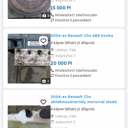
augusztus 3
15 000 Ft
Hitelesített telefonszám
3
Frissítve 5 percenként
2004-es Renault Clio ABS kocka
A képen látható jó állapotú.
Letenye, Zala
augusztus 3
20 000 Ft
Hitelesített telefonszám
Frissítve 5 percenként
2
2004-es Renault Clio
ablakmosótartály motorral eladó
A képen látható jó állapotú.
Letenye, Zala
augusztus 2