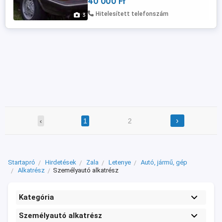
40 000 Ft
Hitelesített telefonszám
3
›
‹
1
2
Startapró
Hirdetések
Zala
Letenye
Autó, jármű, gép
Alkatrész
Személyautó alkatrész
Kategória
Személyautó alkatrész