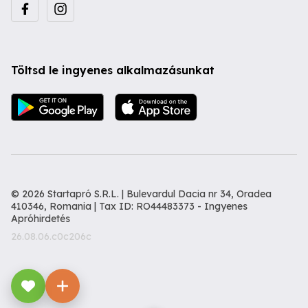
Töltsd le ingyenes alkalmazásunkat
© 2026 Startapró S.R.L. | Bulevardul Dacia nr 34, Oradea
410346, Romania | Tax ID: RO44483373 -
Ingyenes
Apróhirdetés
26.08.06.c0c206c