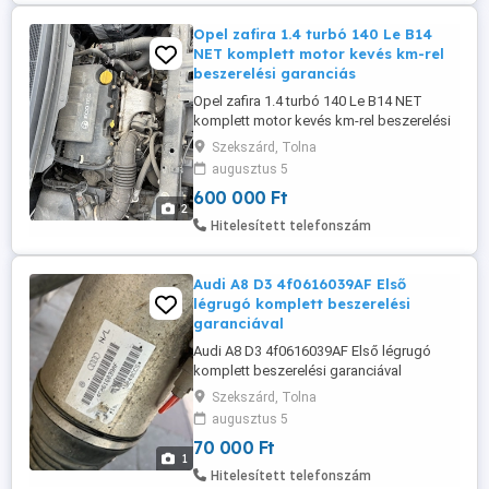
Opel zafira 1.4 turbó 140 Le B14
NET komplett motor kevés km-rel
beszerelési garanciás
Opel zafira 1.4 turbó 140 Le B14 NET
komplett motor kevés km-rel beszerelési
garanciás további alkatrészek ugyan itt
Szekszárd, Tolna
hozzázött motor ,blokk hengerfej posta
augusztus 5
megoldható
600 000 Ft
2
Hitelesített telefonszám
Audi A8 D3 4f0616039AF Első
légrugó komplett beszerelési
garanciával
Audi A8 D3 4f0616039AF Első légrugó
komplett beszerelési garanciával
Szekszárd, Tolna
augusztus 5
70 000 Ft
1
Hitelesített telefonszám