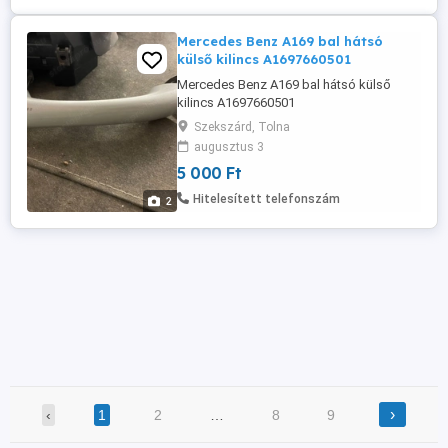
Mercedes Benz A169 bal hátsó
külső kilincs A1697660501
Mercedes Benz A169 bal hátsó külső
kilincs A1697660501
Szekszárd, Tolna
augusztus 3
5 000 Ft
Hitelesített telefonszám
2
›
‹
1
2
…
8
9