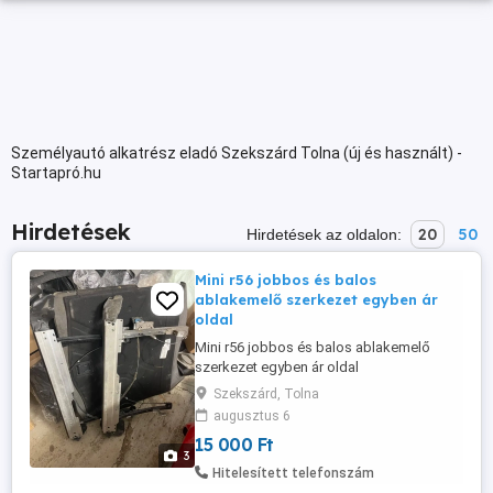
Személyautó alkatrész eladó Szekszárd Tolna (új és használt) -
Startapró.hu
Hirdetések
20
50
Hirdetések az oldalon:
Mini r56 jobbos és balos
ablakemelő szerkezet egyben ár
oldal
Mini r56 jobbos és balos ablakemelő
szerkezet egyben ár oldal
Szekszárd, Tolna
augusztus 6
15 000 Ft
3
Hitelesített telefonszám