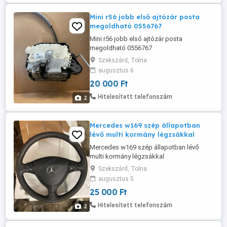
Mini r56 jobb első ajtózár posta
megoldható 0556767
Mini r56 jobb első ajtózár posta
megoldható 0556767
Szekszárd, Tolna
augusztus 6
20 000 Ft
Hitelesített telefonszám
2
Mercedes w169 szép állapotban
lévő multi kormány légzsákkal
Mercedes w169 szép állapotban lévő
multi kormány légzsákkal
Szekszárd, Tolna
augusztus 5
25 000 Ft
Hitelesített telefonszám
2