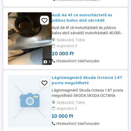
Audi A6 4f c6 motorháztető és
jobbos balos első sárvédő
Audi A6 4f c6 motorháztető és jobbos
balos első sárvédő motorháztető 40.000.-
sárvédő 20.000 db
Szekszárd, Tolna
augusztus 5
20 000 Ft
Hitelesített telefonszám
3
Légtömegmérő Skoda Octavia 1.8T
posta megoldható
Légtömegmérő Skoda Octavia 1.8T posta
megoldható SKODA SKODA OCTAVIA
1997 - VOLKSWAGEN VW BORA 2000 -
Szekszárd, Tolna
2005 VW GOLF IV 1997 - VW PASSAT 1996
augusztus 5
- VW SHARAN 1997 - AUDI AUDI A3 1996 -
10 000 Ft
AUDI A4 1997 - 2001 AUDI A6 1997 - 2005
SEAT SEAT ALHAMBRA 1997 -
Hitelesített telefonszám