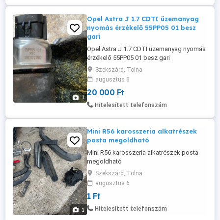
Opel Astra J 1.7 CDTI üzemanyag
nyomás érzékelő 55PP05 01 besz
gari
Opel Astra J 1.7 CDTI üzemanyag nyomás
érzékelő 55PP05 01 besz gari
Szekszárd, Tolna
augusztus 6
20 000 Ft
1
Hitelesített telefonszám
Mini R56 karosszeria alkatrészek
posta megoldható
Mini R56 karosszeria alkatrészek posta
megoldható
Szekszárd, Tolna
augusztus 6
1 Ft
Hitelesített telefonszám
1