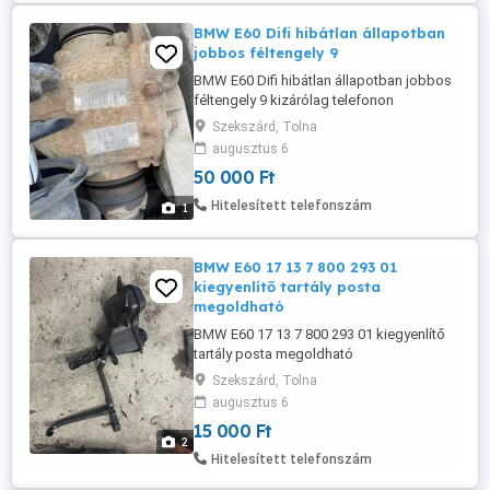
BMW E60 Difi hibátlan állapotban
jobbos féltengely 9
BMW E60 Difi hibátlan állapotban jobbos
féltengely 9 kizárólag telefonon
érdeklődjön
Szekszárd, Tolna
augusztus 6
50 000 Ft
Hitelesített telefonszám
1
BMW E60 17 13 7 800 293 01
kiegyenlítő tartály posta
megoldható
BMW E60 17 13 7 800 293 01 kiegyenlítő
tartály posta megoldható
Szekszárd, Tolna
augusztus 6
15 000 Ft
2
Hitelesített telefonszám