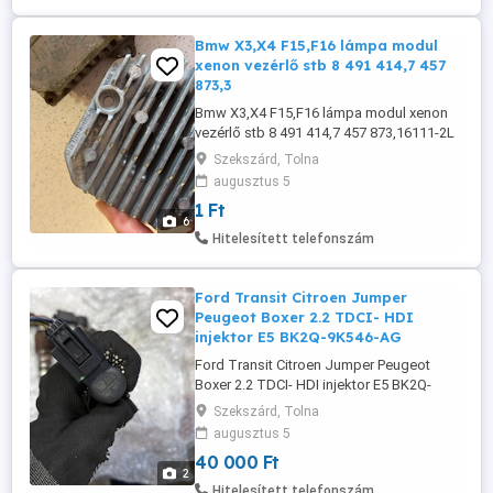
Bmw X3,X4 F15,F16 lámpa modul
xenon vezérlő stb 8 491 414,7 457
873,3
Bmw X3,X4 F15,F16 lámpa modul xenon
vezérlő stb 8 491 414,7 457 873,16111-2L
16111-2R, 7316210 ár után érdeklődj
Szekszárd, Tolna
augusztus 5
1 Ft
6
Hitelesített telefonszám
Ford Transit Citroen Jumper
Peugeot Boxer 2.2 TDCI- HDI
injektor E5 BK2Q-9K546-AG
Ford Transit Citroen Jumper Peugeot
Boxer 2.2 TDCI- HDI injektor E5 BK2Q-
9K546-AG beszerelési garanciával posta
Szekszárd, Tolna
megoldható ár db
augusztus 5
40 000 Ft
2
Hitelesített telefonszám