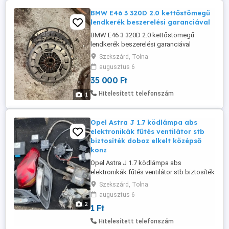
BMW E46 3 320D 2.0 kettőstömegű
lendkerék beszerelési garanciával
BMW E46 3 320D 2.0 kettőstömegű
lendkerék beszerelési garanciával
Szekszárd, Tolna
augusztus 6
35 000 Ft
Hitelesített telefonszám
1
Opel Astra J 1.7 ködlámpa abs
elektronikák fűtés ventilátor stb
biztosíték doboz elkelt középső
konz
Opel Astra J 1.7 ködlámpa abs
elektronikák fűtés ventilátor stb biztosíték
doboz elkelt középső konzol km óra
Szekszárd, Tolna
hátsó lámpa elektromos kézifék
augusztus 6
2
1 Ft
Hitelesített telefonszám