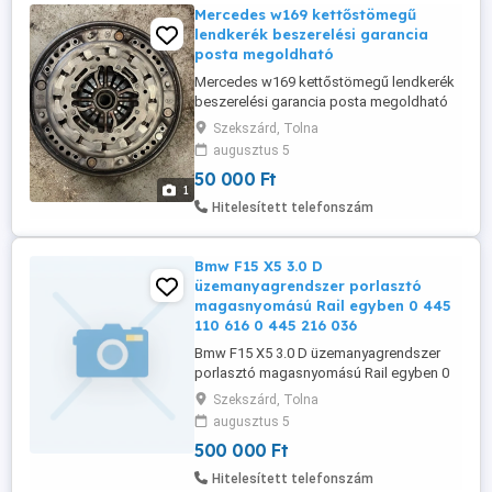
Mercedes w169 kettőstömegű
lendkerék beszerelési garancia
posta megoldható
Mercedes w169 kettőstömegű lendkerék
beszerelési garancia posta megoldható
Szekszárd, Tolna
augusztus 5
50 000 Ft
1
Hitelesített telefonszám
Bmw F15 X5 3.0 D
üzemanyagrendszer porlasztó
magasnyomású Rail egyben 0 445
110 616 0 445 216 036
Bmw F15 X5 3.0 D üzemanyagrendszer
porlasztó magasnyomású Rail egyben 0
445 110 616 0 445 216 036 kompletten
Szekszárd, Tolna
egyben
augusztus 5
500 000 Ft
Hitelesített telefonszám