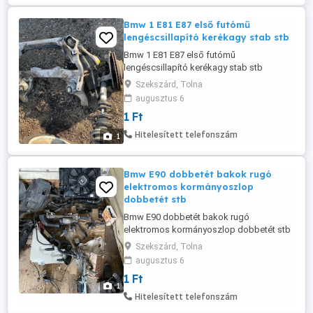
Bmw 1 E81 E87 első futómű
lengéscsillapító kerékagy stab stb
Bmw 1 E81 E87 első futómű
lengéscsillapító kerékagy stab stb
Szekszárd, Tolna
augusztus 6
1 Ft
Hitelesített telefonszám
1
Bmw E90 dobbetét bakok rugó
elektromos kormányoszlop
dobbetét stb
Bmw E90 dobbetét bakok rugó
elektromos kormányoszlop dobbetét stb
Szekszárd, Tolna
augusztus 6
1 Ft
1
Hitelesített telefonszám