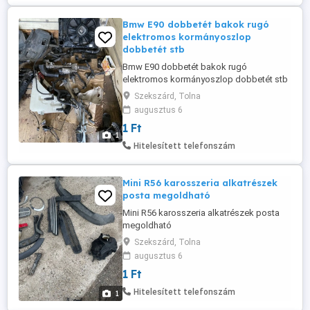
Bmw E90 dobbetét bakok rugó
elektromos kormányoszlop
dobbetét stb
Bmw E90 dobbetét bakok rugó
elektromos kormányoszlop dobbetét stb
Szekszárd, Tolna
augusztus 6
1 Ft
1
Hitelesített telefonszám
Mini R56 karosszeria alkatrészek
posta megoldható
Mini R56 karosszeria alkatrészek posta
megoldható
Szekszárd, Tolna
augusztus 6
1 Ft
Hitelesített telefonszám
1