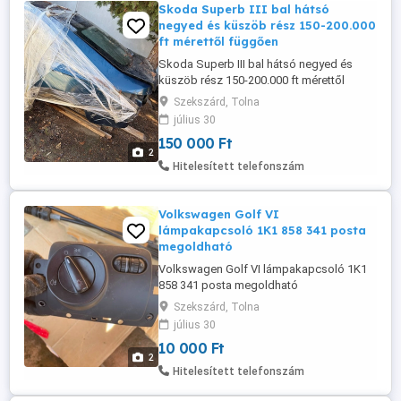
Skoda Superb III bal hátsó
negyed és küszöb rész 150-200.000
ft mérettől függően
Skoda Superb III bal hátsó negyed és
küszöb rész 150-200.000 ft mérettől
függően
Szekszárd, Tolna
július 30
150 000 Ft
2
Hitelesített telefonszám
Volkswagen Golf VI
lámpakapcsoló 1K1 858 341 posta
megoldható
Volkswagen Golf VI lámpakapcsoló 1K1
858 341 posta megoldható
Szekszárd, Tolna
július 30
10 000 Ft
2
Hitelesített telefonszám