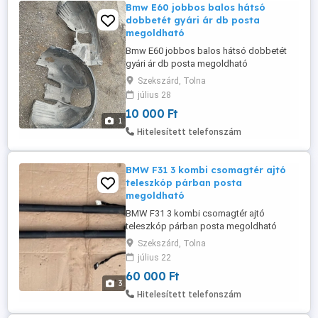
Bmw E60 jobbos balos hátsó
dobbetét gyári ár db posta
megoldható
Bmw E60 jobbos balos hátsó dobbetét
gyári ár db posta megoldható
Szekszárd, Tolna
július 28
10 000 Ft
1
Hitelesített telefonszám
BMW F31 3 kombi csomagtér ajtó
teleszkóp párban posta
megoldható
BMW F31 3 kombi csomagtér ajtó
teleszkóp párban posta megoldható
Szekszárd, Tolna
július 22
60 000 Ft
3
Hitelesített telefonszám