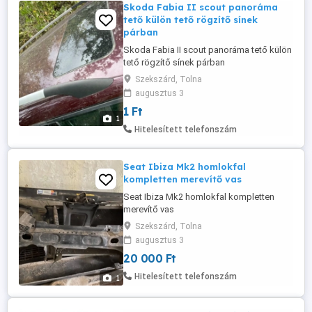
Skoda Fabia II scout panoráma
tető külön tető rögzítő sínek
párban
Skoda Fabia II scout panoráma tető külön
tető rögzítő sínek párban
Szekszárd, Tolna
augusztus 3
1 Ft
1
Hitelesített telefonszám
Seat Ibiza Mk2 homlokfal
kompletten merevítő vas
Seat Ibiza Mk2 homlokfal kompletten
merevítő vas
Szekszárd, Tolna
augusztus 3
20 000 Ft
Hitelesített telefonszám
1