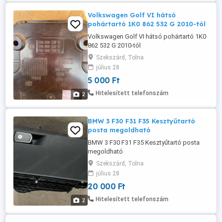
Volkswagen Golf VI hátsó
pohártartó 1K0 862 532 G 2010-tól
Volkswagen Golf VI hátsó pohártartó 1K0
862 532 G 2010-tól
Szekszárd, Tolna
július 28
5 000 Ft
Hitelesített telefonszám
2
BMW 3 F30 F31 F35 Kesztyűtartó
posta megoldható
BMW 3 F30 F31 F35 Kesztyűtartó posta
megoldható
Szekszárd, Tolna
július 28
20 000 Ft
Hitelesített telefonszám
2