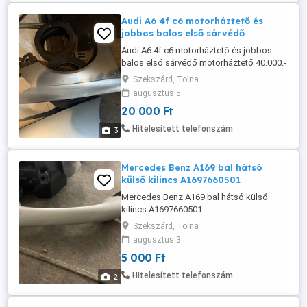
Audi A6 4f c6 motorháztető és
jobbos balos első sárvédő
Audi A6 4f c6 motorháztető és jobbos
balos első sárvédő motorháztető 40.000.-
sárvédő 20.000 db
Szekszárd, Tolna
augusztus 5
20 000 Ft
Hitelesített telefonszám
3
Mercedes Benz A169 bal hátsó
külső kilincs A1697660501
Mercedes Benz A169 bal hátsó külső
kilincs A1697660501
Szekszárd, Tolna
augusztus 3
5 000 Ft
Hitelesített telefonszám
2