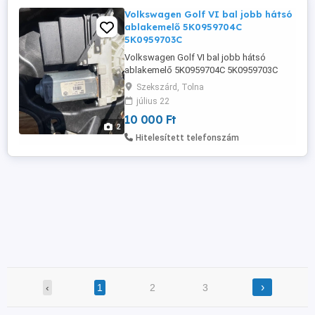
Volkswagen Golf VI bal jobb hátsó
ablakemelő 5K0959704C
5K0959703C
Volkswagen Golf VI bal jobb hátsó
ablakemelő 5K0959704C 5K0959703C
Szekszárd, Tolna
július 22
10 000 Ft
2
Hitelesített telefonszám
›
‹
1
2
3