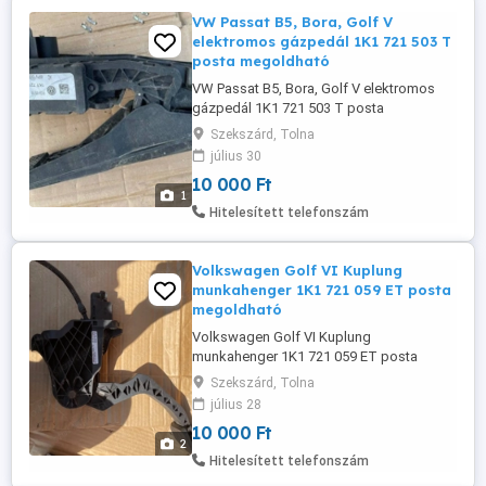
VW Passat B5, Bora, Golf V
elektromos gázpedál 1K1 721 503 T
posta megoldható
VW Passat B5, Bora, Golf V elektromos
gázpedál 1K1 721 503 T posta
megoldható
Szekszárd, Tolna
július 30
10 000 Ft
1
Hitelesített telefonszám
Volkswagen Golf VI Kuplung
munkahenger 1K1 721 059 ET posta
megoldható
Volkswagen Golf VI Kuplung
munkahenger 1K1 721 059 ET posta
megoldható
Szekszárd, Tolna
július 28
10 000 Ft
2
Hitelesített telefonszám