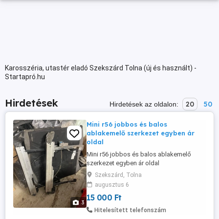
Karosszéria, utastér eladó Szekszárd Tolna (új és használt) -
Startapró.hu
Hirdetések
20
50
Hirdetések az oldalon:
Mini r56 jobbos és balos
ablakemelő szerkezet egyben ár
oldal
Mini r56 jobbos és balos ablakemelő
szerkezet egyben ár oldal
Szekszárd, Tolna
augusztus 6
15 000 Ft
3
Hitelesített telefonszám