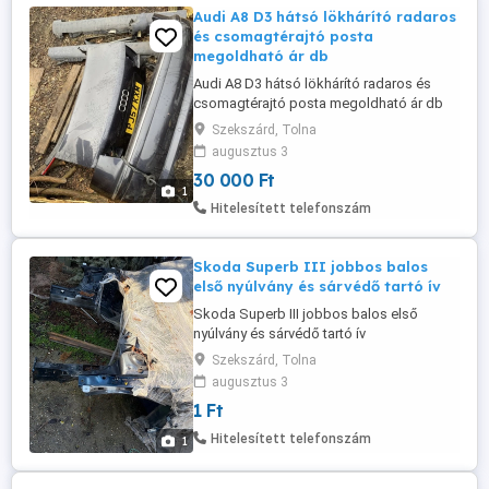
Audi A8 D3 hátsó lökhárító radaros
és csomagtérajtó posta
megoldható ár db
Audi A8 D3 hátsó lökhárító radaros és
csomagtérajtó posta megoldható ár db
Szekszárd, Tolna
augusztus 3
30 000 Ft
1
Hitelesített telefonszám
Skoda Superb III jobbos balos
első nyúlvány és sárvédő tartó ív
Skoda Superb III jobbos balos első
nyúlvány és sárvédő tartó ív
Szekszárd, Tolna
augusztus 3
1 Ft
Hitelesített telefonszám
1