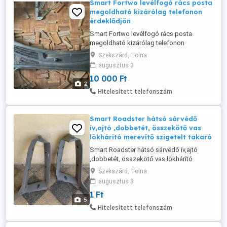
Smart Fortwo levélfogó rács posta
megoldható kizárólag telefonon
érdeklődjön
Smart Fortwo levélfogó rács posta
megoldható kizárólag telefonon
érdeklődjön
Szekszárd, Tolna
augusztus 3
10 000 Ft
2
Hitelesített telefonszám
Smart Roadster hátsó sárvédő
ív,ajtó ,dobbetét, összekötő vas
lökhárító merevítő szigetelt takaró
Smart Roadster hátsó sárvédő ív,ajtó
,dobbetét, összekötő vas lökhárító
merevítő szigetelt takaró ablak takaró
Szekszárd, Tolna
műanyag árak után érdeklődj
augusztus 3
1 Ft
5
Hitelesített telefonszám