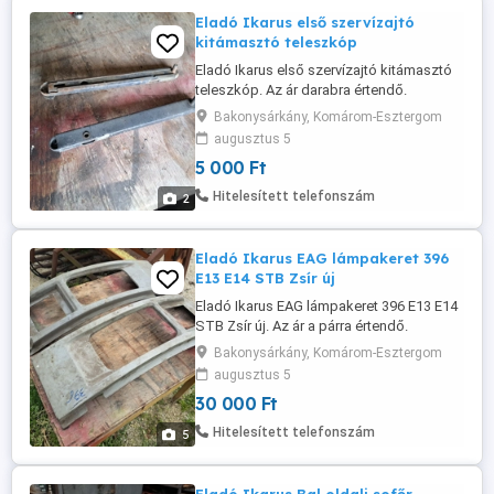
Eladó Ikarus első szervízajtó
kitámasztó teleszkóp
Eladó Ikarus első szervízajtó kitámasztó
teleszkóp. Az ár darabra értendő.
Bakonysárkány, Komárom-Esztergom
augusztus 5
5 000 Ft
Hitelesített telefonszám
2
Eladó Ikarus EAG lámpakeret 396
E13 E14 STB Zsír új
Eladó Ikarus EAG lámpakeret 396 E13 E14
STB Zsír új. Az ár a párra értendő.
Bakonysárkány, Komárom-Esztergom
augusztus 5
30 000 Ft
Hitelesített telefonszám
5