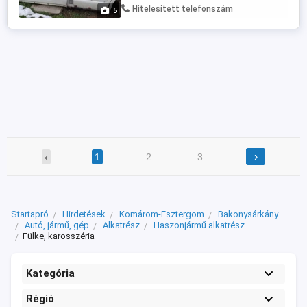
Hitelesített telefonszám
5
›
‹
1
2
3
Startapró
Hirdetések
Komárom-Esztergom
Bakonysárkány
Autó, jármű, gép
Alkatrész
Haszonjármű alkatrész
Fülke, karosszéria
Kategória
Régió