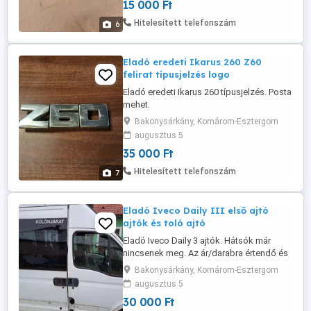
15 000 Ft
Hitelesített telefonszám
6
Eladó eredeti Ikarus 260 Z60
felirat típusjelzés logo
Eladó eredeti Ikarus 260 típusjelzés. Posta
mehet.
Bakonysárkány, Komárom-Esztergom
augusztus 5
35 000 Ft
Hitelesített telefonszám
7
Eladó Iveco Daily III első ajtó
ajtók és toló ajtó
Eladó Iveco Daily 3 ajtók. Hátsók már
nincsenek meg. Az ár/darabra értendő és
úgy ahogy a képen látod. A tolóajtóban az
Bakonysárkány, Komárom-Esztergom
üveg sajnos már csak 1 rétegű.:}
augusztus 5
Kérdéssel keress nyugodtan.
30 000 Ft