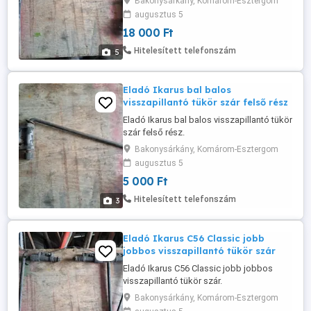
Bakonysárkány, Komárom-Esztergom
augusztus 5
18 000 Ft
Hitelesített telefonszám
5
Eladó Ikarus bal balos
visszapillantó tükör szár felső rész
Eladó Ikarus bal balos visszapillantó tükör
szár felső rész.
Bakonysárkány, Komárom-Esztergom
augusztus 5
5 000 Ft
Hitelesített telefonszám
3
Eladó Ikarus C56 Classic jobb
jobbos visszapillantó tükör szár
Eladó Ikarus C56 Classic jobb jobbos
visszapillantó tükör szár.
Bakonysárkány, Komárom-Esztergom