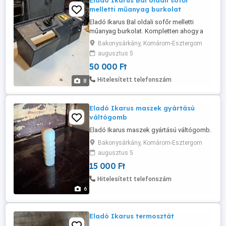
Eladó Ikarus Bal oldali sofőr
melletti műanyag burkolat
Eladó Ikarus Bal oldali sofőr melletti
műanyag burkolat. Kompletten ahogy a
képen van.
Bakonysárkány, Komárom-Esztergom
augusztus 5
50 000 Ft
Hitelesített telefonszám
8
Eladó Ikarus maszek gyártású
váltógomb
Eladó Ikarus maszek gyártású váltógomb.
Bakonysárkány, Komárom-Esztergom
augusztus 5
15 000 Ft
Hitelesített telefonszám
6
Eladó Ikarus termosztát