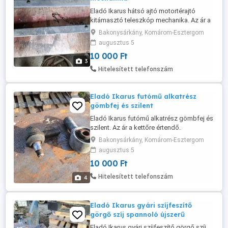
Eladó Ikarus hátsó ajtó motortérajtó
kitámasztó teleszkóp mechanika. Az ár a
párra értendő.
Bakonysárkány, Komárom-Esztergom
augusztus 5
10 000 Ft
3
Hitelesített telefonszám
Eladó Ikarus futómű alkatrész
gömbfej és szilent
Eladó Ikarus futómű alkatrész gömbfej és
szilent. Az ár a kettőre értendő.
Bakonysárkány, Komárom-Esztergom
augusztus 5
10 000 Ft
Hitelesített telefonszám
4
Eladó Ikarus gyári szíjfeszítő
görgő szíj spannoló újszerű
Eladó Ikarus gyári szíjfeszítő görgő szíj