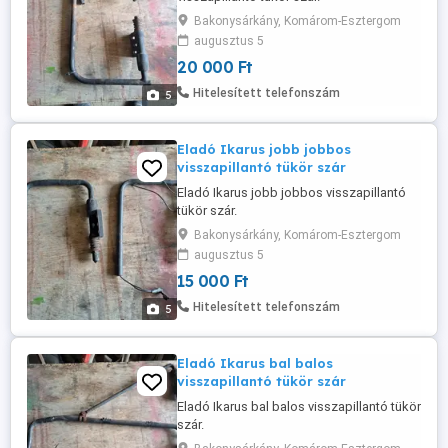
Bakonysárkány, Komárom-Esztergom
augusztus 5
20 000 Ft
Hitelesített telefonszám
5
Eladó Ikarus jobb jobbos
visszapillantó tükör szár
Eladó Ikarus jobb jobbos visszapillantó
tükör szár.
Bakonysárkány, Komárom-Esztergom
augusztus 5
15 000 Ft
Hitelesített telefonszám
5
Eladó Ikarus bal balos
visszapillantó tükör szár
Eladó Ikarus bal balos visszapillantó tükör
szár.