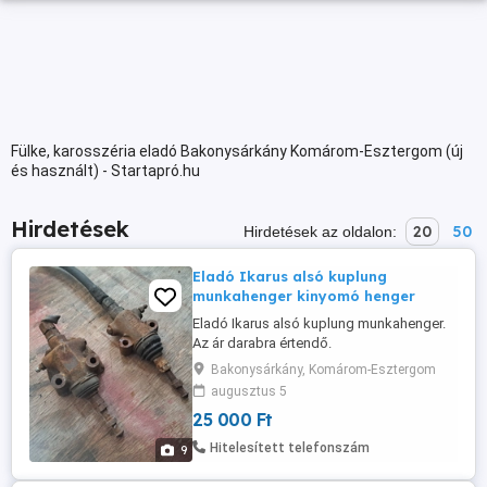
Fülke, karosszéria eladó Bakonysárkány Komárom-Esztergom (új
és használt) - Startapró.hu
Hirdetések
20
50
Hirdetések az oldalon:
Eladó Ikarus alsó kuplung
munkahenger kinyomó henger
Eladó Ikarus alsó kuplung munkahenger.
Az ár darabra értendő.
Bakonysárkány, Komárom-Esztergom
augusztus 5
25 000 Ft
Hitelesített telefonszám
9