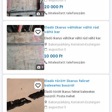
augusztus 5
20 000 Ft
Hitelesített telefonszám
5
Eladó Ikarus váltókar váltó rúd
váltó kar
Eladó Ikarus váltókar váltó rúd váltó kar.
Bakonysárkány, Komárom-Esztergom
augusztus 5
10 000 Ft
Hitelesített telefonszám
3
Eladó törött Ikarus felirat
balesetes buszról
Eladó törött Ikarus felirat balesetes
buszról. Posta mehet.
Bakonysárkány, Komárom-Esztergom
augusztus 5