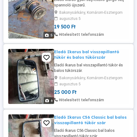
spannoló újszerű.
Bakonysárkány, Komárom-Esztergom
augusztus 5
19 500 Ft
Hitelesített telefonszám
5
Eladó Ikarus bal visszapillantó
tükör és balos tükörszár
Eladó Ikarus bal visszapillantó tükör és
balos tükörszár.
Bakonysárkány, Komárom-Esztergom
augusztus 5
25 000 Ft
Hitelesített telefonszám
6
Eladó Ikarus C56 Classic bal balos
visszapillantó tükör szár
Eladó Ikarus C56 Classic bal balos
visszapillantó tükör szár.