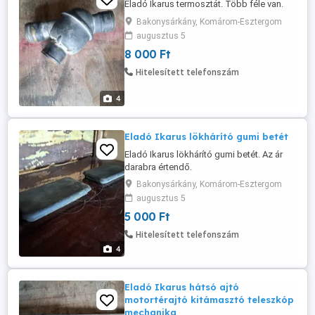
Eladó Ikarus termosztát. Több féle van.
Bakonysárkány, Komárom-Esztergom
augusztus 5
8 000 Ft
Hitelesített telefonszám
4
Eladó Ikarus lökhárító gumi betét
Eladó Ikarus lökhárító gumi betét. Az ár
darabra értendő.
Bakonysárkány, Komárom-Esztergom
augusztus 5
5 000 Ft
Hitelesített telefonszám
4
Eladó Ikarus hátsó ajtó
motortérajtó kitámasztó teleszkóp
mechanika