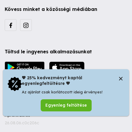
Kövess minket a közösségi médiában
Töltsd le ingyenes alkalmazásunkat
💖 25% kedvezményt kaptál
egyenlegfeltöltésre 💖
Az ajánlat csak korlátozott ideig érvényes!
© 2026 Startapró S.R.L. | Bulevardul Dacia nr 34, Oradea
Egyenleg feltöltése
410346, Romania | Tax ID: RO44483373 -
Ingyenes
Apróhirdetés
26.08.06.c0c206c