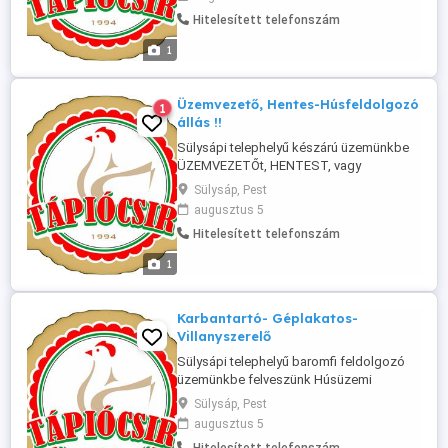
információ : 06 20 282 2465
Hitelesített telefonszám
1
Üzemvezető, Hentes-Húsfeldolgozó
1
állás !!
Sülysápi telephelyű készárú üzemünkbe
ÜZEMVEZETŐt, HENTEST, vagy
gyakorlattal rendelkező munkavállalót
Sülysáp, Pest
keresünk. Jelentkezés fényképes
augusztus 5
Önéletrajzzal vagy személyesen, illetve
Hitelesített telefonszám
telefonon. e-mail :
tapiocsirkukactapiocsirponthu Telefon:
1
06-2
Karbantartó- Géplakatos-
Villanyszerelő
Sülysápi telephelyű baromfi feldolgozó
üzemünkbe felveszünk Húsüzemi
Karbantartót és géplakatost. Elektromos
Sülysáp, Pest
ismeretekkel, gyakorlati tapasztalattal.
augusztus 5
Kiemelt fizetés-megállapodás szerint.