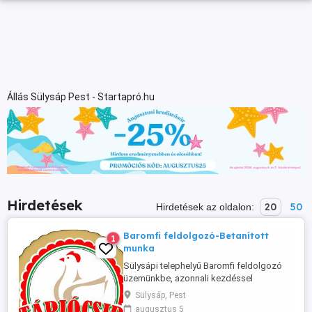
Állás Sülysáp Pest - Startapró.hu
Hirdetések
20
50
Hirdetések az oldalon:
Baromfi feldolgozó-Betanított
1
munka
Sülysápi telephelyű Baromfi feldolgozó
üzemünkbe, azonnali kezdéssel
betanított munkásokat keresünk. Szállítás
Sülysáp, Pest
céges busszal. Jelentkezés, bővebb
augusztus 5