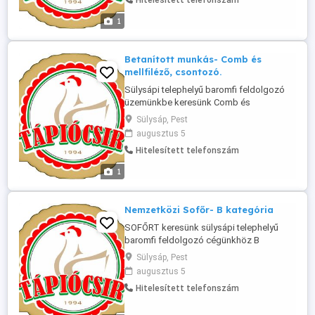
Hitelesített telefonszám
Amit kérünk-elvárás: - pontos
munkavégzés - rátermettség-szorgalom -
1
tiszta megjelenés - káros szenvedélyektől
...
Betanított munkás- Comb és
mellfiléző, csontozó.
Sülysápi telephelyű baromfi feldolgozó
üzemünkbe keresünk Comb és
mellfilézésben jártas, csontozó
Sülysáp, Pest
alkalmazottat. Amit kérünk: pontos
augusztus 5
munkavégzés tiszta megjelenés káros
Hitelesített telefonszám
szenvedélyektől mentesség a
munkavállalóra bízott eszközökre való
1
odafigyelés Jelentkezni az alábbi
elérhetőségeken lehet ! Telefon ...
Nemzetközi Sofőr- B kategória
SOFŐRT keresünk sülysápi telephelyű
baromfi feldolgozó cégünkhöz B
kategóriájú jogosítvánnyal rendelkezőt,
Sülysáp, Pest
akinek nem probléma a nemzetközi
augusztus 5
kiszállítás, pl. Bécsbe. Nem árt ha tud alap
Hitelesített telefonszám
fokon németül és vagy angolul. Bér
megegyezés szerint. Amit kérünk: pontos