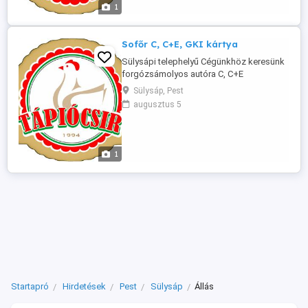
munkavégzés tiszta megjelenés káros ...
1
Sofőr C, C+E, GKI kártya
Sülysápi telephelyű Cégünkhöz keresünk
forgózsámolyos autóra C, C+E
jogosítvánnyal rendelkező sofőrt. Bérezés
Sülysáp, Pest
megegyezés szerint. Amit kérünk: pontos
augusztus 5
munkavégzés tiszta megjelenés káros
szenvedélyektől mentesség a
munkavállalóra bízott eszközökre való
odafigyelés Jelentkezni az alábbi
1
elérhetőségeken ...
Startapró
Hirdetések
Pest
Sülysáp
Állás