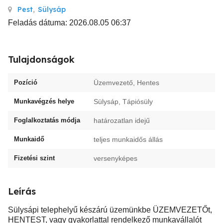
Pest
,
Sülysáp
Feladás dátuma: 2026.08.05 06:37
Tulajdonságok
Pozíció
Üzemvezető, Hentes
Munkavégzés helye
Sülysáp, Tápiósüly
Foglalkoztatás módja
határozatlan idejű
Munkaidő
teljes munkaidős állás
Fizetési szint
versenyképes
Leírás
Sülysápi telephelyű készárú üzemünkbe ÜZEMVEZETŐt,
HENTEST, vagy gyakorlattal rendelkező munkavállalót