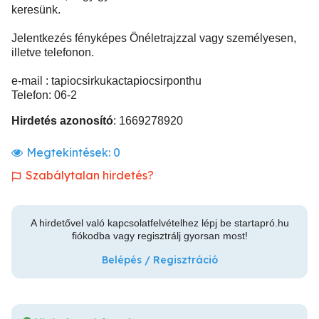
keresünk.
Jelentkezés fényképes Önéletrajzzal vagy személyesen,
illetve telefonon.
e-mail : tapiocsirkukactapiocsirponthu
Telefon: 06-2
Hirdetés azonosító
: 1669278920
Megtekintések:
0
Szabálytalan hirdetés?
A hirdetővel való kapcsolatfelvételhez lépj be startapró.hu
fiókodba vagy regisztrálj gyorsan most!
Belépés / Regisztráció