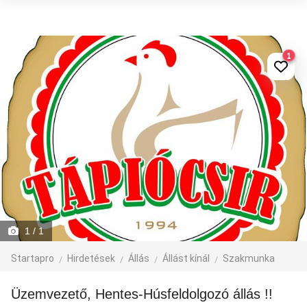
1
1
/ 1
Startapro
Hirdetések
Állás
Állást kínál
Szakmunka
Üzemvezető, Hentes-Húsfeldolgozó állás !!