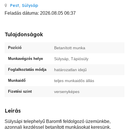
Pest
,
Sülysáp
Feladás dátuma: 2026.08.05 06:37
Tulajdonságok
Pozíció
Betanított munka
Munkavégzés helye
Sülysáp, Tápiósüly
Foglalkoztatás módja
határozatlan idejű
Munkaidő
teljes munkaidős állás
Fizetési szint
versenyképes
Leírás
Sülysápi telephelyű Baromfi feldolgozó üzemünkbe,
azonnali kezdéssel betanított munkásokat keresünk.