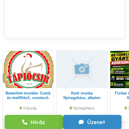
Betanított munkás- Comb
kerti munka
Fizikai munka - Kiemelt
és mellfiléző, csontozó.
Nyíregyháza, alkalmi
f
munka
Sülysáp
Nyíregyháza
Hívás
Üzenet