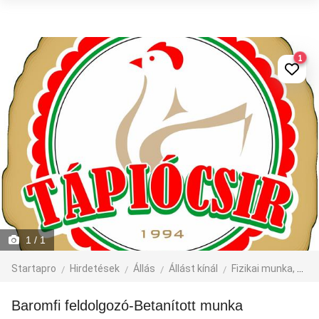
1
1
/ 1
Startapro
Hirdetések
Állás
Állást kínál
Fizikai munka, segédmunka
Baromfi feldolgozó-Betanított munka